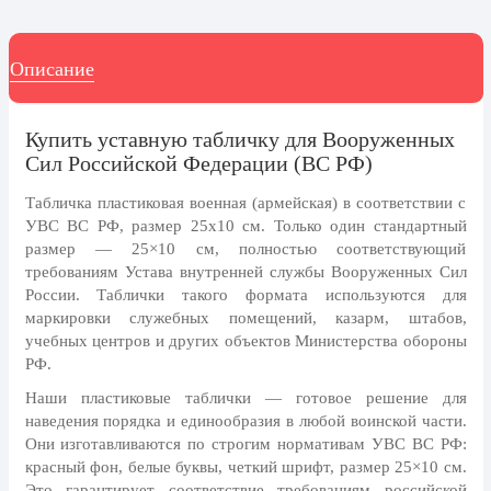
8 марта, Международный женский
день
27 марта, День театра
Описание
1 апреля, День смеха
Купить уставную табличку для Вооруженных
Апрель, Месячник по
благоустройству
Сил Российской Федерации (ВС РФ)
День геолога (первое воскресенье
Табличка пластиковая военная (армейская) в соответствии с
апреля)
УВС ВС РФ, размер 25х10 см.
Только один стандартный
Светлая Пасха
размер — 25×10 см, полностью соответствующий
требованиям Устава внутренней службы Вооруженных Сил
12 апреля, День космонавтики
России. Таблички такого формата используются для
маркировки служебных помещений, казарм, штабов,
18 апреля, Дни исторического и
учебных центров и других объектов Министерства обороны
культурного наследия
РФ.
1 мая, праздник Весны и Труда
Наши пластиковые таблички — готовое решение для
6 мая, День герба и флага города
наведения порядка и единообразия в любой воинской части.
Москвы
Они изготавливаются по строгим нормативам УВС ВС РФ:
красный фон, белые буквы, четкий шрифт, размер 25×10 см.
9 мая, День Победы
Это гарантирует соответствие требованиям российской