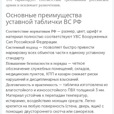
24 мая, День славянской
армии и исключает разночтения.
письменности и культуры
Основные преимущества
28 мая, День пограничника
уставной таблички ВС РФ
1 июня, День защиты детей
— размер, цвет, шрифт и
Соответствие нормативам РФ
8 июня, День социального работника
материал полностью соответствуют УВС Вооруженных
Сил Российской Федерации.
12 июня, День России
— позволяет быстро привести
Системный подход
День медицинского работника
маркировку всех объектов части к единому уставному
(третье воскресенье июня)
стандарту.
— четкое
Повышение безопасности и порядка
22 июня, День памяти и скорби
обозначение служебных помещений, складов,
Выпускной для школ и ВУЗов
медицинских пунктов, КПП и казарм снижает риски
нарушений и дисциплинарных взысканий.
29 июня, День партизан и
— табличка изготовлена из
Долговечность и практичность
подпольщиков
влагостойкого и износостойкого ПВХ толщиной 3 мм.
3 июля, День ГАИ (ГИБДД)
Материал устойчив к перепадам температур,
истиранию, воздействию моющих средств. Легко
8 июля, День Семьи Любви и
крепится на любую поверхность (стена, дверь, ящик) с
Верности
помощью двустороннего скотча или саморезов.