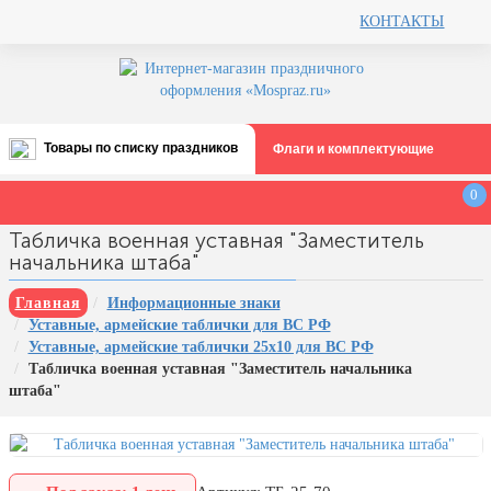
КОНТАКТЫ
Товары по списку праздников
Флаги и комплектующие
Все праздники
0
День строителя (второе воскресенье
Табличка военная уставная "Заместитель
августа)
начальника штаба"
12 августа, День ВВС
Главная
Информационные знаки
22 августа, День Государственного
Уставные, армейские таблички для ВС РФ
флага РФ
Уставные, армейские таблички 25х10 для ВС РФ
День шахтера (последнее
Табличка военная уставная "Заместитель начальника
воскресенье августа)
штаба"
1 сентября, День знаний
3 сентября, День солидарности в
борьбе с терроризмом