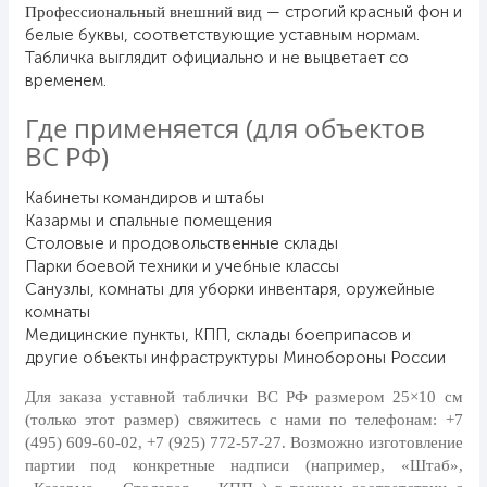
— строгий красный фон и
День рыбака (второе воскресенье
Профессиональный внешний вид
июля)
белые буквы, соответствующие уставным нормам.
Табличка выглядит официально и не выцветает со
День ВМФ (последнее воскресенье
временем.
июля)
Где применяется (для объектов
28 июля, День Крещения Руси
ВС РФ)
2 августа, День ВДВ
Кабинеты командиров и штабы
Казармы и спальные помещения
Столовые и продовольственные склады
Парки боевой техники и учебные классы
Санузлы, комнаты для уборки инвентаря, оружейные
комнаты
Медицинские пункты, КПП, склады боеприпасов и
другие объекты инфраструктуры Минобороны России
Для заказа уставной таблички ВС РФ размером 25×10 см
(только этот размер) свяжитесь с нами по телефонам:
+7
(495) 609-60-02, +7 (925) 772-57-27
. Возможно изготовление
партии под конкретные надписи (например, «Штаб»,