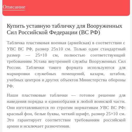
8 марта, Международный женский
Описание
день
27 марта, День театра
Купить уставную табличку для Вооруженных
1 апреля, День смеха
Сил Российской Федерации (ВС РФ)
Апрель, Месячник по
благоустройству
Табличка пластиковая военная (армейская) в соответствии с
УВС ВС РФ, размер 25х10 см.
Только один стандартный
День геолога (первое воскресенье
размер — 25×10 см, полностью соответствующий
апреля)
требованиям Устава внутренней службы Вооруженных Сил
Светлая Пасха
России. Таблички такого формата используются для
маркировки служебных помещений, казарм, штабов,
12 апреля, День космонавтики
учебных центров и других объектов Министерства обороны
РФ.
18 апреля, Дни исторического и
культурного наследия
Наши пластиковые таблички — готовое решение для
наведения порядка и единообразия в любой воинской части.
1 мая, праздник Весны и Труда
Они изготавливаются по строгим нормативам УВС ВС РФ:
6 мая, День герба и флага города
красный фон, белые буквы, четкий шрифт, размер 25×10 см.
Москвы
Это гарантирует соответствие требованиям российской
армии и исключает разночтения.
9 мая, День Победы