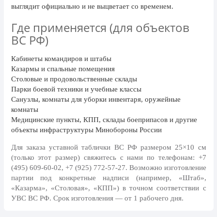
День рыбака (второе воскресенье
выглядит официально и не выцветает со временем.
июля)
Где применяется (для объектов
День ВМФ (последнее воскресенье
ВС РФ)
июля)
28 июля, День Крещения Руси
Кабинеты командиров и штабы
Казармы и спальные помещения
2 августа, День ВДВ
Столовые и продовольственные склады
Парки боевой техники и учебные классы
Санузлы, комнаты для уборки инвентаря, оружейные
комнаты
Медицинские пункты, КПП, склады боеприпасов и другие
объекты инфраструктуры Минобороны России
Для заказа уставной таблички ВС РФ размером 25×10 см
(только этот размер) свяжитесь с нами по телефонам:
+7
(495) 609-60-02, +7 (925) 772-57-27
. Возможно изготовление
партии под конкретные надписи (например, «Штаб»,
«Казарма», «Столовая», «КПП») в точном соответствии с
УВС ВС РФ. Срок изготовления — от 1 рабочего дня.