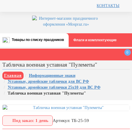
КОНТАКТЫ
Товары по списку праздников
Флаги и комплектующие
Все праздники
0
День строителя (второе воскресенье
Табличка военная уставная "Пулеметы"
августа)
12 августа, День ВВС
Главная
Информационные знаки
Уставные, армейские таблички для ВС РФ
22 августа, День Государственного
Уставные, армейские таблички 25х10 для ВС РФ
флага РФ
Табличка военная уставная "Пулеметы"
День шахтера (последнее
воскресенье августа)
1 сентября, День знаний
Под заказ: 1 день
Артикул: ТБ-25-59
3 сентября, День солидарности в
борьбе с терроризмом