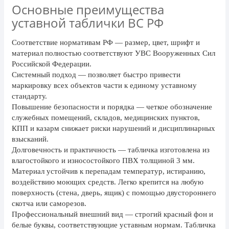
Основные преимущества
24 мая, День славянской
письменности и культуры
уставной таблички ВС РФ
28 мая, День пограничника
Соответствие нормативам РФ
— размер, цвет, шрифт и
1 июня, День защиты детей
материал полностью соответствуют УВС Вооруженных Сил
Российской Федерации.
8 июня, День социального работника
Системный подход
— позволяет быстро привести
маркировку всех объектов части к единому уставному
12 июня, День России
стандарту.
День медицинского работника
Повышение безопасности и порядка
— четкое обозначение
(третье воскресенье июня)
служебных помещений, складов, медицинских пунктов,
КПП и казарм снижает риски нарушений и дисциплинарных
22 июня, День памяти и скорби
взысканий.
Выпускной для школ и ВУЗов
Долговечность и практичность
— табличка изготовлена из
влагостойкого и износостойкого ПВХ толщиной 3 мм.
29 июня, День партизан и
Материал устойчив к перепадам температур, истиранию,
подпольщиков
воздействию моющих средств. Легко крепится на любую
3 июля, День ГАИ (ГИБДД)
поверхность (стена, дверь, ящик) с помощью двустороннего
скотча или саморезов.
8 июля, День Семьи Любви и
Профессиональный внешний вид
— строгий красный фон и
Верности
белые буквы, соответствующие уставным нормам. Табличка