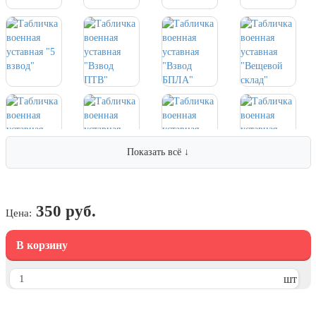
7 ноября, День проведения военного
парада на Красной площади
7 ноября, День Октябрьской
революции
10 ноября, День сотрудника органов
внутренних дел РФ
13 ноября, День Войск РХБЗ
19 ноября, День Ракетных Войск и
Артиллерии
Показать всё ↓
День матери (последнее воскресенье
ноября)
5 декабря, День начала
350 руб.
Цена:
контрнаступления советских войск
9 декабря, Международный день
В корзину
борьбы с коррупцией
9 декабря, День Героев Отечества
шт
12 декабря, День конституции РФ