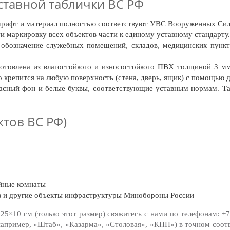
тавной таблички ВС РФ
шрифт и материал полностью соответствуют УВС Вооруженных Сил
и маркировку всех объектов части к единому уставному стандарту.
обозначение служебных помещений, складов, медицинских пункт
отовлена из влагостойкого и износостойкого ПВХ толщиной 3 мм
 крепится на любую поверхность (стена, дверь, ящик) с помощью д
сный фон и белые буквы, соответствующие уставным нормам. Таб
ктов ВС РФ)
ейные комнаты
в и другие объекты инфраструктуры Минобороны России
25×10 см (только этот размер) свяжитесь с нами по телефонам:
+7
(например, «Штаб», «Казарма», «Столовая», «КПП») в точном соот