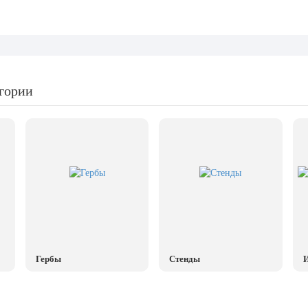
егории
Гербы
Стенды
И