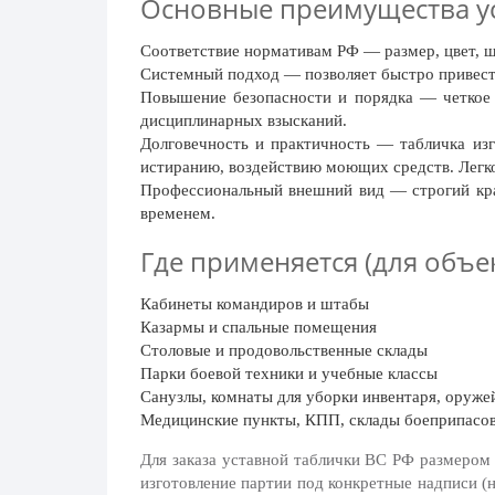
Основные преимущества ус
20 декабря, День работника органов
безопасности
Соответствие нормативам РФ
— размер, цвет, 
Новогоднее оформление
Системный подход
— позволяет быстро привест
Повышение безопасности и порядка
— четкое 
Рождество Христово
дисциплинарных взысканий.
Долговечность и практичность
— табличка изг
19 января, Крещение Господне
истиранию, воздействию моющих средств. Легко
22 января, День дедушки
Профессиональный внешний вид
— строгий кра
временем.
25 января, Татьянин день
Где применяется (для объе
14 февраля, День Святого Валентина
15 февраля, День памяти о
Кабинеты командиров и штабы
россиянах...
Казармы и спальные помещения
Столовые и продовольственные склады
Масленица
Парки боевой техники и учебные классы
23 февраля, День защитника
Санузлы, комнаты для уборки инвентаря, оруж
Отечества
Медицинские пункты, КПП, склады боеприпасо
1 марта, День Бабушек
Для заказа уставной таблички ВС РФ размером 
изготовление партии под конкретные надписи 
8 марта, Международный женский