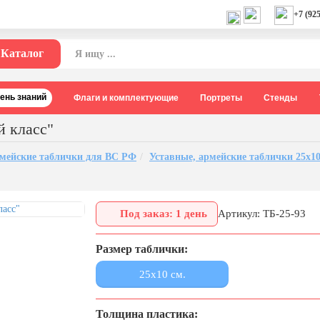
+7 (925
Каталог
День знаний
Флаги и комплектующие
Портреты
Стенды
й класс"
рмейские таблички для ВС РФ
Уставные, армейские таблички 25х1
Под заказ: 1 день
Артикул: ТБ-25-93
Размер таблички:
25x10 см.
Толщина пластика: