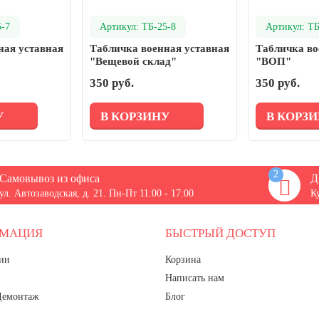
5-7
Артикул: ТБ-25-8
Артикул: ТБ
ная уставная
Табличка военная уставная
Табличка во
"Вещевой склад"
"ВОП"
350 руб.
350 руб.
У
В КОРЗИНУ
В КОРЗ
2
Самовывоз из офиса
Д
ул. Автозаводская, д. 21. Пн-Пт 11:00 - 17:00
К
РМАЦИЯ
БЫСТРЫЙ ДОСТУП
ии
Корзина
Написать нам
Демонтаж
Блог