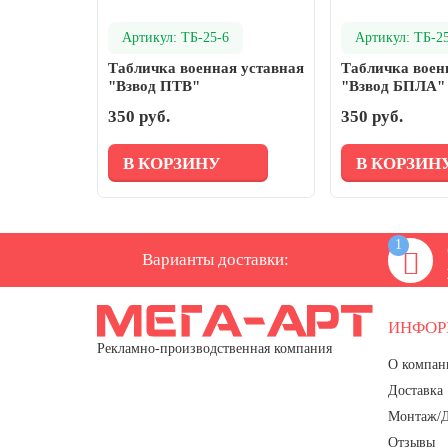
День ВМФ (последнее воскресенье
Артикул: ТБ-25-6
Артикул: ТБ-2
июля)
Табличка военная уставная
Табличка воен
28 июля, День Крещения Руси
"Взвод ПТВ"
"Взвод БПЛА"
2 августа, День ВДВ
350 руб.
350 руб.
В КОРЗИНУ
В КОРЗИН
1
Варианты доставки:
ИНФО
Рекламно-производственная компания
О компан
Доставка
Монтаж/
Отзывы