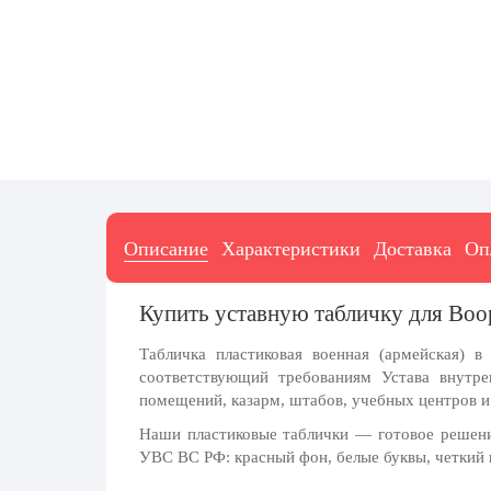
7 ноября, День проведения военного
парада на Красной площади
7 ноября, День Октябрьской
революции
10 ноября, День сотрудника органов
внутренних дел РФ
13 ноября, День Войск РХБЗ
19 ноября, День Ракетных Войск и
Артиллерии
Описание
Характеристики
Доставка
Оп
День матери (последнее воскресенье
ноября)
Купить уставную табличку для Во
5 декабря, День начала
контрнаступления советских войск
Табличка пластиковая военная (армейская) 
9 декабря, Международный день
соответствующий требованиям Устава внутр
борьбы с коррупцией
помещений, казарм, штабов, учебных центров 
9 декабря, День Героев Отечества
Наши пластиковые таблички — готовое решени
УВС ВС РФ: красный фон, белые буквы, четкий 
12 декабря, День конституции РФ