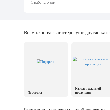
день
1 рабочего дня.
27 марта, День театра
1 апреля, День смеха
Апрель, Месячник по благоустройству
Возможно вас заинтересуют другие кат
День геолога (первое воскресенье
апреля)
Светлая Пасха
12 апреля, День космонавтики
18 апреля, Дни исторического и
культурного наследия
1 мая, праздник Весны и Труда
6 мая, День герба и флага города
Каталог флажной
Москвы
Портреты
продукции
9 мая, День Победы
24 мая, День славянской
Рекомендуем товары из этой же серии