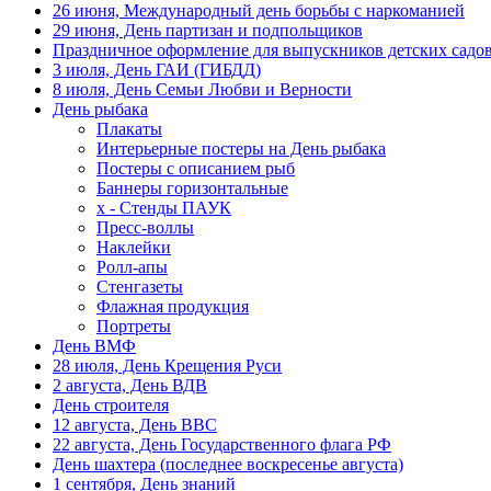
26 июня, Международный день борьбы с наркоманией
6 мая, День герба и флага города
Москвы
29 июня, День партизан и подпольщиков
Праздничное оформление для выпускников детских садов
9 мая, День Победы
3 июля, День ГАИ (ГИБДД)
8 июля, День Семьи Любви и Верности
24 мая, День славянской
День рыбака
письменности и культуры
Плакаты
28 мая, День пограничника
Интерьерные постеры на День рыбака
Постеры с описанием рыб
1 июня, День защиты детей
Баннеры горизонтальные
х - Стенды ПАУК
8 июня, День социального работника
Пресс-воллы
Наклейки
12 июня, День России
Ролл-апы
День медицинского работника (третье
Стенгазеты
воскресенье июня)
Флажная продукция
Портреты
22 июня, День памяти и скорби
День ВМФ
Выпускной для школ и ВУЗов
28 июля, День Крещения Руси
2 августа, День ВДВ
29 июня, День партизан и
День строителя
подпольщиков
12 августа, День ВВС
22 августа, День Государственного флага РФ
3 июля, День ГАИ (ГИБДД)
День шахтера (последнее воскресенье августа)
8 июля, День Семьи Любви и
1 сентября, День знаний