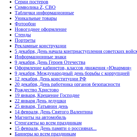
Серии постеров
День матери (последнее воскресенье
ноября)
Символика Z, СВО
Таблички информационные
5 декабря, День начала
Уникальные товары
контрнаступления советских войск
Фотообои
Новогоднее оформление
9 декабря, Международный день
борьбы с коррупцией
Стенды
Портреты
9 декабря, День Героев Отечества
Рекламные конструкции
5 декабря, День начала контрнаступления советских войс
12 декабря, День конституции РФ
Информационные знаки
9 декабря, День Героев Отечества
20 декабря, День работника органов
безопасности
Оформление кабинетов, классов движения «Юнармия»
9 декабря, Международный день борьбы с коррупцией
Новогоднее оформление
12 декабря, День конституции РФ
20 декабря, День работника органов безопасности
Рождество Христово
Рождество Христово
19 января, Крещение Господне
19 января, Крещение Господне
22 января День дедушки
22 января, День дедушки
25 января, Татьянин день
14 февраля, День Святого Валентина
25 января, Татьянин день
Магниты на автомобиль
Стенгазеты ко всем праздникам
14 февраля, День Святого Валентина
15 февраля, День памяти о россиянах...
15 февраля, День памяти о
Баннеры ко всем праздникам
россиянах...