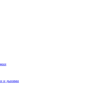
яжки
ми и дынями