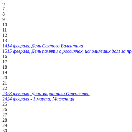
6
7
8
9
10
11
12
13
14
14 февраля, День Святого Валентина
15
15 февраля, День памяти о россиянах, исполнявших долг за 
16
17
18
19
20
21
22
23
23 февраля, День защитника Отечества
24
24 февраля - 1 марта, Масленица
25
26
27
28
29
30