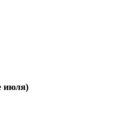
Таблички
СВО
СДЕК
Рекламные конструкции
е июля)