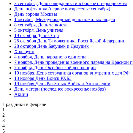
Верности
3 сентября, День солидарности в борьбе с терроризмом
День нефтяника (первое воскресенье сентября)
День рыбака (второе воскресенье
День города Москвы
июля)
1 октября, Международный день пожилых людей
День ВМФ (последнее воскресенье
8 сентября, День танкиста
июля)
5 октября, День учителя
19 октября День Отца
28 июля, День Крещения Руси
25 октября День Таможенника Российской Федерации
28 октября День Бабушек и Дедушек
2 августа, День ВДВ
Хэллоуин
4 ноября, День народного единства
7 ноября, День проведения военного парада на Красной 
7 ноября, День Октябрьской революции
10 ноября, День сотрудника органов внутренних дел РФ
13 ноября День Войск РХБЗ
19 ноября День Ракетных Войск и Артиллерии
День матери (последнее воскресенье ноября)
Акции
Праздники в феврале
1
2
3
4
5