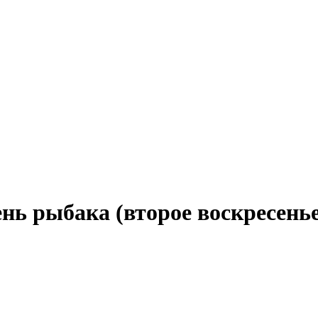
Флаги и комплектующие
Портреты
Стенды
нь рыбака (второе воскресень