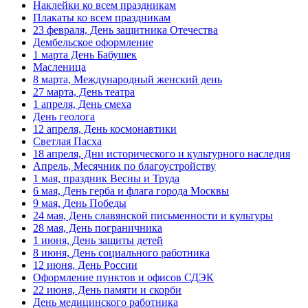
Наклейки ко всем праздникам
Плакаты ко всем праздникам
Масленица
23 февраля, День защитника Отечества
Дембельское оформление
23 февраля, День защитника
Отечества
1 марта День Бабушек
Масленица
1 марта, День Бабушек
8 марта, Международный женский день
27 марта, День театра
8 марта, Международный женский
1 апреля, День смеха
день
День геолога
27 марта, День театра
12 апреля, День космонавтики
Светлая Пасха
1 апреля, День смеха
18 апреля, Дни исторического и культурного наследия
Апрель, Месячник по благоустройству
Апрель, Месячник по благоустройству
1 мая, праздник Весны и Труда
День геолога (первое воскресенье
6 мая, День герба и флага города Москвы
апреля)
9 мая, День Победы
24 мая, День славянской письменности и культуры
Светлая Пасха
28 мая, День пограничника
1 июня, День защиты детей
12 апреля, День космонавтики
8 июня, День социального работника
18 апреля, Дни исторического и
12 июня, День России
культурного наследия
Оформление пунктов и офисов СДЭК
22 июня, День памяти и скорби
1 мая, праздник Весны и Труда
День медицинского работника