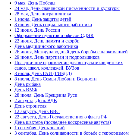
1 мая, праздник Весны и Труда
9 мая, День Победы
24 мая, День славянской письменности и культуры
6 мая, День герба и флага города
28 мая, День пограничника
Москвы
1 июня, День защиты детей
8 июня, День социального работника
9 мая, День Победы
12 июня, День России
24 мая, День славянской
Оформление пунктов и офисов СДЭК
письменности и культуры
22 июня, День памяти и скорби
День медицинского работника
28 мая, День пограничника
26 июня, Международный день борьбы с наркоманией
29 июня, День партизан и подпольщиков
1 июня, День защиты детей
Праздничное оформление для выпускников детских
8 июня, День социального работника
садов, школ, колледжей, ВУЗов
3 июля, День ГАИ (ГИБДД)
12 июня, День России
8 июля, День Семьи Любви и Верности
День рыбака
День медицинского работника
День ВМФ
(третье воскресенье июня)
28 июля, День Крещения Руси
22 июня, День памяти и скорби
2 августа, День ВДВ
День строителя
Выпускной для школ и ВУЗов
12 августа, День ВВС
22 августа, День Государственного флага РФ
29 июня, День партизан и
День шахтера (последнее воскресенье августа)
подпольщиков
1 сентября, День знаний
3 июля, День ГАИ (ГИБДД)
3 сентября, День солидарности в борьбе с терроризмом