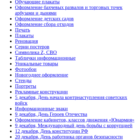
Обучающие плакаты
День матери (последнее воскресенье
ноября)
Оформление бахчевых развалов и торговых точек
арбузами и дынями
5 декабря, День начала
Оформление детских садов
контрнаступления советских войск
Оформление сбора отходов
Печать
9 декабря, Международный день
борьбы с коррупцией
Плакаты
Реновация
9 декабря, День Героев Отечества
Серии постеров
Символика Z, СВО
12 декабря, День конституции РФ
Таблички информационные
Уникальные товары
20 декабря, День работника органов
безопасности
Фотообои
Новогоднее оформление
Новогоднее оформление
Стенды
Портреты
Рождество Христово
Рекламные конструкции
19 января, Крещение Господне
5 декабря, День начала контрнаступления советских
войск
22 января, День дедушки
Информационные знаки
9 декабря, День Героев Отечества
25 января, Татьянин день
Оформление кабинетов, классов движения «Юнармия»
9 декабря, Международный день борьбы с коррупцией
14 февраля, День Святого
Валентина
12 декабря, День конституции РФ
20 декабря, День работника органов безопасности
15 февраля, День памяти о