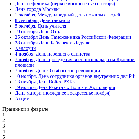
День нефтяника (первое воскресенье сентября)
8 июля, День Семьи Любви и
День города Москвы
Верности
1 октября, Международный день пожилых людей
День рыбака (второе воскресенье
8 сентября, День танкиста
июля)
5 октября, День учителя
19 октября День Отца
День ВМФ (последнее воскресенье
25 октября День Таможенника Российской Федерации
июля)
28 октября День Бабушек и Дедушек
28 июля, День Крещения Руси
Хэллоуин
4 ноября, День народного единства
2 августа, День ВДВ
7 ноября, День проведения военного парада на Красной
площади
7 ноября, День Октябрьской революции
10 ноября, День сотрудника органов внутренних дел РФ
13 ноября День Войск РХБЗ
19 ноября День Ракетных Войск и Артиллерии
День матери (последнее воскресенье ноября)
Акции
Праздники в феврале
1
2
3
4
5