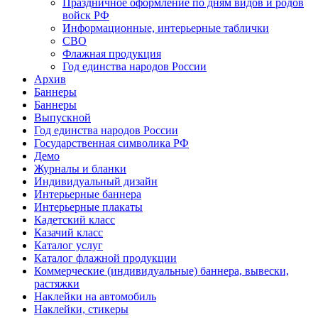
Праздничное оформление по дням видов и родов
пожилых людей
войск РФ
Информационные, интерьерные таблички
5 октября, День учителя
СВО
19 октября, День Отца
Флажная продукция
Год единства народов России
25 октября, День Таможенника
Архив
Российской Федерации
Баннеры
Баннеры
28 октября, День Бабушек и Дедушек
Выпускной
Хэллоуин
Год единства народов России
Государственная символика РФ
4 ноября, День народного единства
Демо
Журналы и бланки
7 ноября, День проведения военного
Индивидуальный дизайн
парада на Красной площади
Интерьерные баннера
7 ноября, День Октябрьской
Интерьерные плакаты
революции
Кадетский класс
Казачий класс
10 ноября, День сотрудника органов
Каталог услуг
внутренних дел РФ
Каталог флажной продукции
13 ноября, День Войск РХБЗ
Коммерческие (индивидуальные) баннера, вывески,
растяжки
19 ноября, День Ракетных Войск и
Наклейки на автомобиль
Артиллерии
Наклейки, стикеры