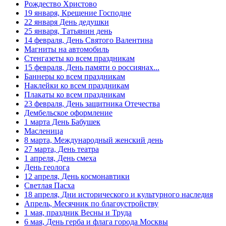
Рождество Христово
россиянах...
19 января, Крещение Господне
22 января День дедушки
Масленица
25 января, Татьянин день
23 февраля, День защитника
14 февраля, День Святого Валентина
Отечества
Магниты на автомобиль
Стенгазеты ко всем праздникам
1 марта, День Бабушек
15 февраля, День памяти о россиянах...
Баннеры ко всем праздникам
8 марта, Международный женский
день
Наклейки ко всем праздникам
Плакаты ко всем праздникам
27 марта, День театра
23 февраля, День защитника Отечества
Дембельское оформление
1 апреля, День смеха
1 марта День Бабушек
Масленица
Апрель, Месячник по
благоустройству
8 марта, Международный женский день
27 марта, День театра
День геолога (первое воскресенье
1 апреля, День смеха
апреля)
День геолога
12 апреля, День космонавтики
Светлая Пасха
Светлая Пасха
12 апреля, День космонавтики
18 апреля, Дни исторического и культурного наследия
Апрель, Месячник по благоустройству
18 апреля, Дни исторического и
1 мая, праздник Весны и Труда
культурного наследия
6 мая, День герба и флага города Москвы