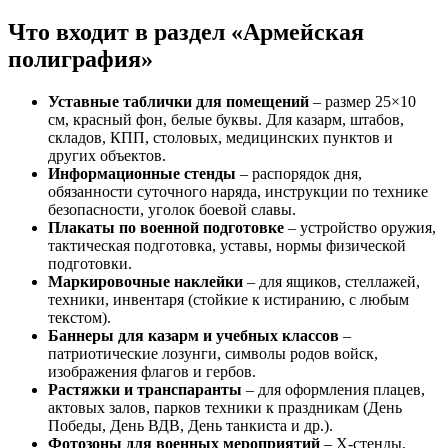
Что входит в раздел «Армейская
полиграфия»
Уставные таблички для помещений
– размер 25×10
см, красный фон, белые буквы. Для казарм, штабов,
складов, КПП, столовых, медицинских пунктов и
других объектов.
Информационные стенды
– распорядок дня,
обязанности суточного наряда, инструкции по технике
безопасности, уголок боевой славы.
Плакаты по военной подготовке
– устройство оружия,
тактическая подготовка, уставы, нормы физической
подготовки.
Маркировочные наклейки
– для ящиков, стеллажей,
техники, инвентаря (стойкие к истиранию, с любым
текстом).
Баннеры для казарм и учебных классов
–
патриотические лозунги, символы родов войск,
изображения флагов и гербов.
Растяжки и транспаранты
– для оформления плацев,
актовых залов, парков техники к праздникам (День
Победы, День ВДВ, День танкиста и др.).
Фотозоны для военных мероприятий
– Х-стенды,