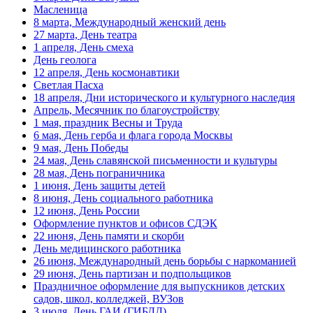
Масленица
3 июля, День ГАИ (ГИБДД)
8 марта, Международный женский день
27 марта, День театра
8 июля, День Семьи Любви и
1 апреля, День смеха
Верности
День геолога
День рыбака (второе воскресенье
12 апреля, День космонавтики
июля)
Светлая Пасха
18 апреля, Дни исторического и культурного наследия
День ВМФ (последнее воскресенье
Апрель, Месячник по благоустройству
июля)
1 мая, праздник Весны и Труда
28 июля, День Крещения Руси
6 мая, День герба и флага города Москвы
9 мая, День Победы
2 августа, День ВДВ
24 мая, День славянской письменности и культуры
28 мая, День пограничника
1 июня, День защиты детей
8 июня, День социального работника
12 июня, День России
Оформление пунктов и офисов СДЭК
22 июня, День памяти и скорби
День медицинского работника
26 июня, Международный день борьбы с наркоманией
29 июня, День партизан и подпольщиков
Праздничное оформление для выпускников детских
садов, школ, колледжей, ВУЗов
3 июля, День ГАИ (ГИБДД)