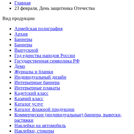
воскресенье сентября)
Главная
23 февраля, День защитника Отечества
1 октября, Международный день
пожилых людей
Вид продукции
5 октября, День учителя
Армейская полиграфия
19 октября, День Отца
Архив
Баннеры
25 октября, День Таможенника
Баннеры
Российской Федерации
Выпускной
Год единства народов России
28 октября, День Бабушек и Дедушек
Государственная символика РФ
Хэллоуин
Демо
Журналы и бланки
4 ноября, День народного единства
Индивидуальный дизайн
Интерьерные баннера
7 ноября, День проведения военного
Интерьерные плакаты
парада на Красной площади
Кадетский класс
7 ноября, День Октябрьской
Казачий класс
революции
Каталог услуг
Каталог флажной продукции
10 ноября, День сотрудника органов
Коммерческие (индивидуальные) баннера, вывески,
внутренних дел РФ
растяжки
13 ноября, День Войск РХБЗ
Наклейки на автомобиль
Наклейки, стикеры
19 ноября, День Ракетных Войск и