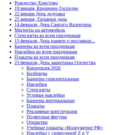
Валентина
Рождество Христово
19 января, Крещение Господне
15 февраля, День памяти о
22 января День дедушки
россиянах...
25 января, Татьянин день
14 февраля, День Святого Валентина
Масленица
Магниты на автомобиль
23 февраля, День защитника
Стенгазеты ко всем праздникам
Отечества
15 февраля, День памяти о россиянах...
Баннеры ко всем праздникам
1 марта, День Бабушек
Наклейки ко всем праздникам
8 марта, Международный женский
Плакаты ко всем праздникам
день
23 февраля, День защитника Отечества
Концепция 2026
27 марта, День театра
Билборды
Баннеры горизонтальные
1 апреля, День смеха
Наклейки
Апрель, Месячник по
Стенгазеты
благоустройству
Угловые наклейки
Баннеры вертикальные
День геолога (первое воскресенье
Плакаты
апреля)
Рекламные конструкции
Светлая Пасха
Подвесные фигуры
Открытки
12 апреля, День космонавтики
Учебные плакаты «Вооружение РФ»
Наклейки с символикой Z и V
18 апреля, Дни исторического и