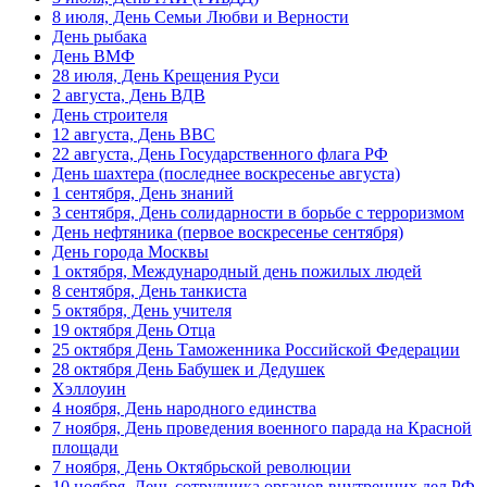
8 июля, День Семьи Любви и Верности
День рыбака
День ВМФ
28 июля, День Крещения Руси
2 августа, День ВДВ
День строителя
12 августа, День ВВС
22 августа, День Государственного флага РФ
День шахтера (последнее воскресенье августа)
1 сентября, День знаний
3 сентября, День солидарности в борьбе с терроризмом
День нефтяника (первое воскресенье сентября)
День города Москвы
1 октября, Международный день пожилых людей
8 сентября, День танкиста
5 октября, День учителя
19 октября День Отца
25 октября День Таможенника Российской Федерации
28 октября День Бабушек и Дедушек
Хэллоуин
4 ноября, День народного единства
7 ноября, День проведения военного парада на Красной
площади
7 ноября, День Октябрьской революции
10 ноября, День сотрудника органов внутренних дел РФ