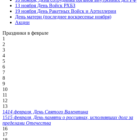
13 ноября День Войск РХБЗ
19 ноября День Ракетных Войск и Артиллерии
День матери (последнее воскресенье ноября)
Акции
Праздники в феврале
1
2
3
4
5
6
7
8
9
10
11
12
13
14
14 февраля, День Святого Валентина
15
15 февраля, День памяти о россиянах, исполнявших долг за
пределами Отечества
16
17
18