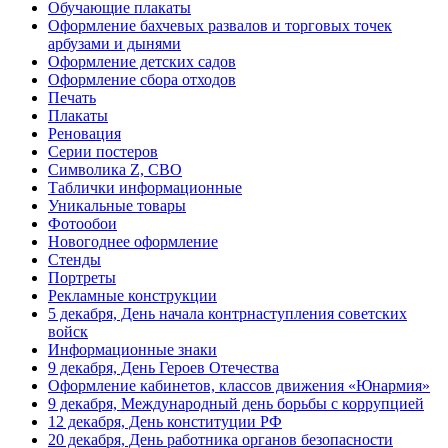
Обучающие плакаты
Артиллерии
Оформление бахчевых развалов и торговых точек
День матери (последнее воскресенье
арбузами и дынями
ноября)
Оформление детских садов
Оформление сбора отходов
5 декабря, День начала
Печать
контрнаступления советских войск
Плакаты
9 декабря, Международный день
Реновация
борьбы с коррупцией
Серии постеров
Символика Z, СВО
9 декабря, День Героев Отечества
Таблички информационные
Уникальные товары
12 декабря, День конституции РФ
Фотообои
20 декабря, День работника органов
Новогоднее оформление
безопасности
Стенды
Портреты
Новогоднее оформление
Рекламные конструкции
5 декабря, День начала контрнаступления советских
Рождество Христово
войск
19 января, Крещение Господне
Информационные знаки
9 декабря, День Героев Отечества
22 января, День дедушки
Оформление кабинетов, классов движения «Юнармия»
9 декабря, Международный день борьбы с коррупцией
25 января, Татьянин день
12 декабря, День конституции РФ
20 декабря, День работника органов безопасности
14 февраля, День Святого