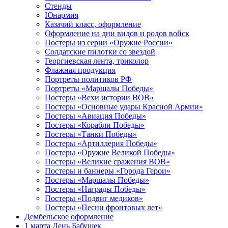
Стенды
культурного наследия
Юнармия
1 мая, праздник Весны и Труда
Казачий класс, оформление
Оформление на дни видов и родов войск
6 мая, День герба и флага города
Постеры из серии «Оружие России»
Москвы
Солдатские пилотки со звездой
Георгиевская лента, триколор
9 мая, День Победы
Флажная продукция
24 мая, День славянской
Портреты политиков РФ
письменности и культуры
Портреты «Маршалы Победы»
Постеры «Вехи истории ВОВ»
28 мая, День пограничника
Постеры «Основные удары Красной Армии»
Постеры «Авиация Победы»
1 июня, День защиты детей
Постеры «Корабли Победы»
8 июня, День социального работника
Постеры «Танки Победы»
Постеры «Артиллерия Победы»
12 июня, День России
Постеры «Оружие Великой Победы»
Постеры «Великие сражения ВОВ»
День медицинского работника
(третье воскресенье июня)
Постеры и баннеры «Города Герои»
Постеры «Маршалы Победы»
22 июня, День памяти и скорби
Постеры «Награды Победы»
Постеры «Подвиг медиков»
Выпускной для школ и ВУЗов
Постеры «Песни фронтовых лет»
Дембельское оформление
29 июня, День партизан и
подпольщиков
1 марта День Бабушек