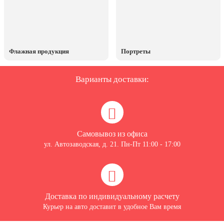
20 декабря, День работника органов
безопасности
Новогоднее оформление
Рождество Христово
Флажная продукция
Портреты
19 января, Крещение Господне
Варианты доставки:
22 января, День дедушки
25 января, Татьянин день
14 февраля, День Святого
Валентина
Самовывоз из офиса
15 февраля, День памяти о
ул. Автозаводская, д. 21. Пн-Пт 11:00 - 17:00
россиянах...
Масленица
23 февраля, День защитника
Отечества
Доставка по индивидуальному расчету
Курьер на авто доставит в удобное Вам время
1 марта, День Бабушек