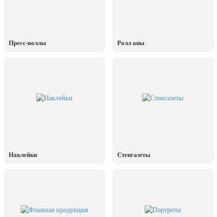
7 ноября, День проведения военного
парада на Красной площади
7 ноября, День Октябрьской
революции
Пресс-воллы
Ролл апы
10 ноября, День сотрудника органов
внутренних дел РФ
13 ноября, День Войск РХБЗ
19 ноября, День Ракетных Войск и
Артиллерии
День матери (последнее воскресенье
ноября)
5 декабря, День начала
контрнаступления советских войск
Наклейки
Стенгазеты
9 декабря, Международный день
борьбы с коррупцией
9 декабря, День Героев Отечества
12 декабря, День конституции РФ