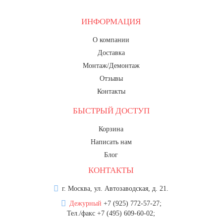
8 марта, Международный женский
день
ИНФОРМАЦИЯ
27 марта, День театра
О компании
1 апреля, День смеха
Доставка
Апрель, Месячник по
Монтаж/Демонтаж
благоустройству
Отзывы
День геолога (первое воскресенье
Контакты
апреля)
БЫСТРЫЙ ДОСТУП
Светлая Пасха
12 апреля, День космонавтики
Корзина
Написать нам
18 апреля, Дни исторического и
культурного наследия
Блог
КОНТАКТЫ
1 мая, праздник Весны и Труда
6 мая, День герба и флага города
г. Москва, ул. Автозаводская, д. 21.
Москвы
Дежурный
+7 (925) 772-57-27;
9 мая, День Победы
Тел./факс +7 (495) 609-60-02;