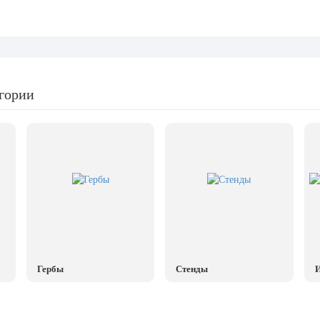
егории
Гербы
Стенды
И