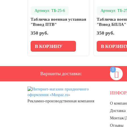
День ВМФ (последнее воскресенье
Артикул: ТБ-25-6
Артикул: ТБ-2
июля)
Табличка военная уставная
Табличка воен
28 июля, День Крещения Руси
"Взвод ПТВ"
"Взвод БПЛА"
2 августа, День ВДВ
350 руб.
350 руб.
В КОРЗИНУ
В КОРЗИН
1
Варианты доставки:
ИНФО
Рекламно-производственная компания
О компан
Доставка
Монтаж/
Отзывы