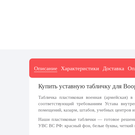
7 ноября, День проведения военного
парада на Красной площади
7 ноября, День Октябрьской
революции
10 ноября, День сотрудника органов
внутренних дел РФ
13 ноября, День Войск РХБЗ
19 ноября, День Ракетных Войск и
Артиллерии
Описание
Характеристики
Доставка
Оп
День матери (последнее воскресенье
ноября)
Купить уставную табличку для Во
5 декабря, День начала
контрнаступления советских войск
Табличка пластиковая военная (армейская) 
9 декабря, Международный день
соответствующий требованиям Устава внутр
борьбы с коррупцией
помещений, казарм, штабов, учебных центров 
9 декабря, День Героев Отечества
Наши пластиковые таблички — готовое решени
УВС ВС РФ: красный фон, белые буквы, четкий 
12 декабря, День конституции РФ