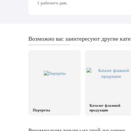
день
1 рабочего дня.
27 марта, День театра
1 апреля, День смеха
Апрель, Месячник по благоустройству
Возможно вас заинтересуют другие кат
День геолога (первое воскресенье
апреля)
Светлая Пасха
12 апреля, День космонавтики
18 апреля, Дни исторического и
культурного наследия
1 мая, праздник Весны и Труда
6 мая, День герба и флага города
Каталог флажной
Москвы
Портреты
продукции
9 мая, День Победы
24 мая, День славянской
Рекомендуем товары из этой же серии