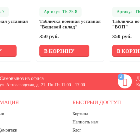
5-7
Артикул: ТБ-25-8
Артикул: ТБ
ная уставная
Табличка военная уставная
Табличка во
"Вещевой склад"
"ВОП"
350 руб.
350 руб.
У
В КОРЗИНУ
В КОРЗ
2
Самовывоз из офиса
Д
ул. Автозаводская, д. 21. Пн-Пт 11:00 - 17:00
К
РМАЦИЯ
БЫСТРЫЙ ДОСТУП
ии
Корзина
Написать нам
Демонтаж
Блог