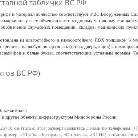
тавной таблички ВС РФ
шрифт и материал полностью соответствуют УВС Вооруженных Сил
и маркировку всех объектов части к единому уставному стандарту.
обозначение служебных помещений, складов, медицинских пункт
отовлена из влагостойкого и износостойкого ПВХ толщиной 3 мм
 крепится на любую поверхность (стена, дверь, ящик) с помощью д
сный фон и белые буквы, соответствующие уставным нормам. Таб
ктов ВС РФ)
ейные комнаты
в и другие объекты инфраструктуры Минобороны России
25×10 см (только этот размер) свяжитесь с нами по телефонам:
+7
(например, «Штаб», «Казарма», «Столовая», «КПП») в точном соот