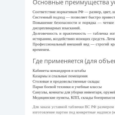
Основные преимущества ус
20 декабря, День работника органов
безопасности
Соответствие нормативам РФ
— размер, цвет, 
Новогоднее оформление
Системный подход
— позволяет быстро привест
Повышение безопасности и порядка
— четкое 
Рождество Христово
дисциплинарных взысканий.
Долговечность и практичность
— табличка изг
19 января, Крещение Господне
истиранию, воздействию моющих средств. Легко
22 января, День дедушки
Профессиональный внешний вид
— строгий кра
временем.
25 января, Татьянин день
Где применяется (для объе
14 февраля, День Святого Валентина
15 февраля, День памяти о
Кабинеты командиров и штабы
россиянах...
Казармы и спальные помещения
Столовые и продовольственные склады
Масленица
Парки боевой техники и учебные классы
23 февраля, День защитника
Санузлы, комнаты для уборки инвентаря, оруж
Отечества
Медицинские пункты, КПП, склады боеприпасо
1 марта, День Бабушек
Для заказа уставной таблички ВС РФ размером 
изготовление партии под конкретные надписи 
8 марта, Международный женский