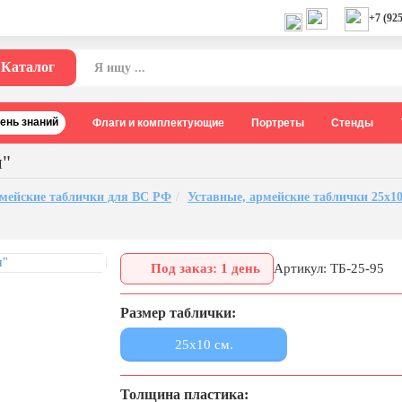
+7 (925
Каталог
День знаний
Флаги и комплектующие
Портреты
Стенды
н"
рмейские таблички для ВС РФ
Уставные, армейские таблички 25х1
Под заказ: 1 день
Артикул: ТБ-25-95
Размер таблички:
25x10 см.
Толщина пластика: