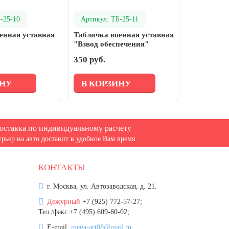
-25-10
Артикул: ТБ-25-11
енная уставная
Табличка военная уставная
"Взвод обеспечения"
350 руб.
ИНУ
В КОРЗИНУ
оставка по индивидуальному расчету
урьер на авто доставит в удобное Вам время
КОНТАКТЫ
г. Москва, ул. Автозаводская, д. 21.
Дежурный
+7 (925) 772-57-27;
Тел./факс +7 (495) 609-60-02;
E-mail:
mega-art08@mail.ru