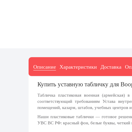
7 ноября, День проведения военного
парада на Красной площади
7 ноября, День Октябрьской
революции
10 ноября, День сотрудника органов
внутренних дел РФ
13 ноября, День Войск РХБЗ
19 ноября, День Ракетных Войск и
Артиллерии
Описание
Характеристики
Доставка
Оп
День матери (последнее воскресенье
ноября)
Купить уставную табличку для Во
5 декабря, День начала
контрнаступления советских войск
Табличка пластиковая военная (армейская) 
9 декабря, Международный день
соответствующий требованиям Устава внутр
борьбы с коррупцией
помещений, казарм, штабов, учебных центров 
9 декабря, День Героев Отечества
Наши пластиковые таблички — готовое решени
УВС ВС РФ: красный фон, белые буквы, четкий 
12 декабря, День конституции РФ