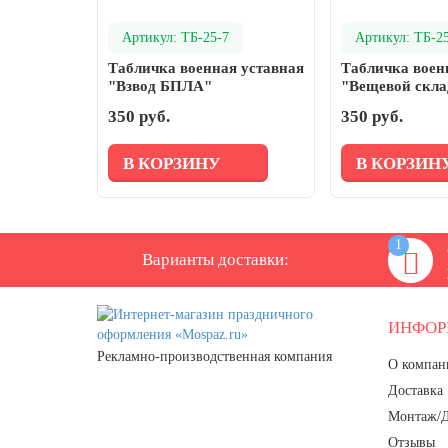
День ВМФ (последнее воскресенье
Артикул: ТБ-25-7
Артикул: ТБ-2
июля)
Табличка военная уставная
Табличка воен
28 июля, День Крещения Руси
"Взвод БПЛА"
"Вещевой скла
2 августа, День ВДВ
350 руб.
350 руб.
В КОРЗИНУ
В КОРЗИН
1
Варианты доставки:
ИНФО
Рекламно-производственная компания
О компан
Доставка
Монтаж/
Отзывы