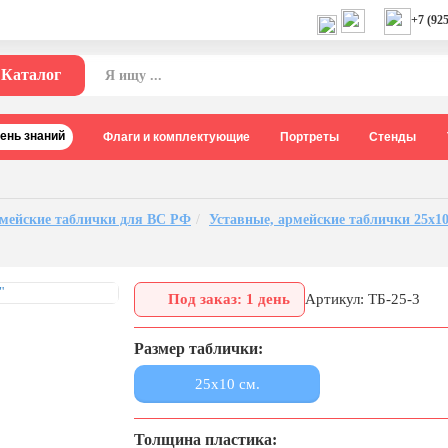
+7 (925
Каталог
День знаний
Флаги и комплектующие
Портреты
Стенды
рмейские таблички для ВС РФ
Уставные, армейские таблички 25х1
Под заказ: 1 день
Артикул: ТБ-25-3
Размер таблички:
25x10 см.
Толщина пластика: