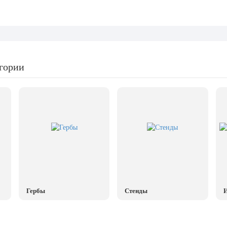
егории
Гербы
Стенды
И