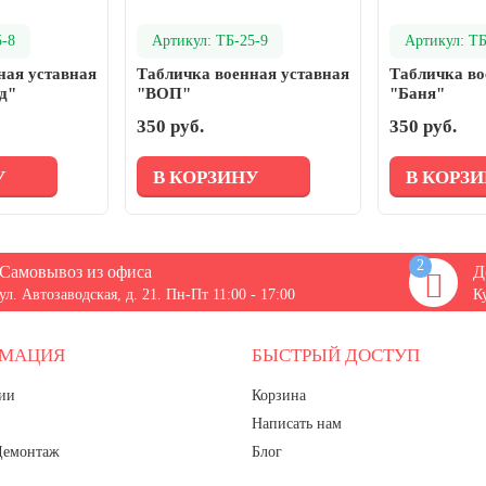
5-8
Артикул: ТБ-25-9
Артикул: ТБ
ная уставная
Табличка военная уставная
Табличка во
д"
"ВОП"
"Баня"
350 руб.
350 руб.
У
В КОРЗИНУ
В КОРЗ
2
Самовывоз из офиса
Д
ул. Автозаводская, д. 21. Пн-Пт 11:00 - 17:00
К
РМАЦИЯ
БЫСТРЫЙ ДОСТУП
ии
Корзина
Написать нам
Демонтаж
Блог