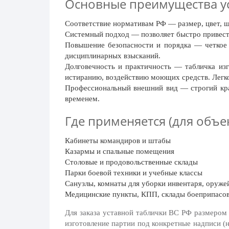
Основные преимущества ус
20 декабря, День работника органов
безопасности
Соответствие нормативам РФ
— размер, цвет, 
Новогоднее оформление
Системный подход
— позволяет быстро привест
Повышение безопасности и порядка
— четкое 
Рождество Христово
дисциплинарных взысканий.
Долговечность и практичность
— табличка изг
19 января, Крещение Господне
истиранию, воздействию моющих средств. Легко
22 января, День дедушки
Профессиональный внешний вид
— строгий кра
временем.
25 января, Татьянин день
Где применяется (для объе
14 февраля, День Святого Валентина
15 февраля, День памяти о
Кабинеты командиров и штабы
россиянах...
Казармы и спальные помещения
Столовые и продовольственные склады
Масленица
Парки боевой техники и учебные классы
23 февраля, День защитника
Санузлы, комнаты для уборки инвентаря, оруж
Отечества
Медицинские пункты, КПП, склады боеприпасо
1 марта, День Бабушек
Для заказа уставной таблички ВС РФ размером 
изготовление партии под конкретные надписи 
8 марта, Международный женский