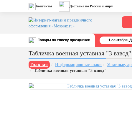
Контакты
Доставка по России и миру
Товары по списку праздников
1 cентября, 
Все праздники
Табличка военная уставная "3 взвод"
День строителя (второе воскресенье
августа)
Главная
Информационные знаки
Уставные, а
Табличка военная уставная "3 взвод"
12 августа, День ВВС
22 августа, День Государственного
флага РФ
День шахтера (последнее
воскресенье августа)
1 сентября, День знаний
3 сентября, День солидарности в
борьбе с терроризмом