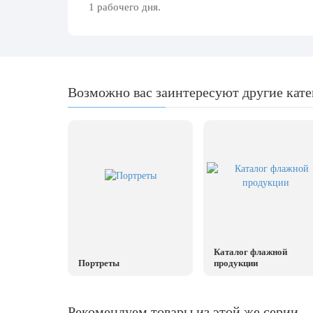
день
1 рабочего дня.
27 марта, День театра
1 апреля, День смеха
Апрель, Месячник по благоустройству
Возможно вас заинтересуют другие кат
День геолога (первое воскресенье
апреля)
Светлая Пасха
12 апреля, День космонавтики
18 апреля, Дни исторического и
культурного наследия
1 мая, праздник Весны и Труда
6 мая, День герба и флага города
Каталог флажной
Москвы
Портреты
продукции
9 мая, День Победы
24 мая, День славянской
Рекомендуем товары из этой же серии