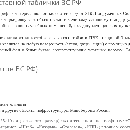
тавной таблички ВС РФ
шрифт и материал полностью соответствуют УВС Вооруженных Сил
и маркировку всех объектов части к единому уставному стандарту.
обозначение служебных помещений, складов, медицинских пункт
отовлена из влагостойкого и износостойкого ПВХ толщиной 3 мм
 крепится на любую поверхность (стена, дверь, ящик) с помощью д
сный фон и белые буквы, соответствующие уставным нормам. Таб
ктов ВС РФ)
ейные комнаты
в и другие объекты инфраструктуры Минобороны России
25×10 см (только этот размер) свяжитесь с нами по телефонам:
+7
(например, «Штаб», «Казарма», «Столовая», «КПП») в точном соот