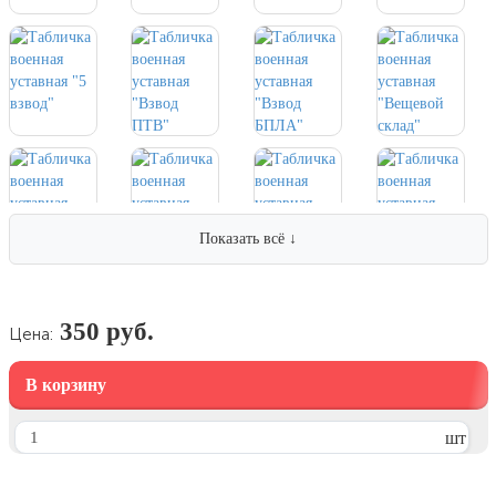
7 ноября, День проведения военного
парада на Красной площади
7 ноября, День Октябрьской
революции
10 ноября, День сотрудника органов
внутренних дел РФ
13 ноября, День Войск РХБЗ
19 ноября, День Ракетных Войск и
Артиллерии
Показать всё ↓
День матери (последнее воскресенье
ноября)
5 декабря, День начала
350 руб.
Цена:
контрнаступления советских войск
9 декабря, Международный день
В корзину
борьбы с коррупцией
9 декабря, День Героев Отечества
шт
12 декабря, День конституции РФ