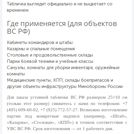
День рыбака (второе воскресенье
Табличка выглядит официально и не выцветает со
июля)
временем.
День ВМФ (последнее воскресенье
Где применяется (для объектов
июля)
ВС РФ)
28 июля, День Крещения Руси
Кабинеты командиров и штабы
2 августа, День ВДВ
Казармы и спальные помещения
Столовые и продовольственные склады
Парки боевой техники и учебные классы
Санузлы, комнаты для уборки инвентаря, оружейные
комнаты
Медицинские пункты, КПП, склады боеприпасов и
другие объекты инфраструктуры Минобороны России
Для заказа уставной таблички ВС РФ размером 25×10 см
(только этот размер) свяжитесь с нами по телефонам:
+7
(495) 609-60-02, +7 (925) 772-57-27
. Возможно изготовление
партии под конкретные надписи (например, «Штаб»,
«Казарма», «Столовая», «КПП») в точном соответствии с
УВС ВС РФ. Срок изготовления — от 1 рабочего дня.