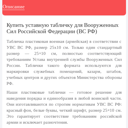
8 марта, Международный женский
Описание
день
27 марта, День театра
Купить уставную табличку для Вооруженных
1 апреля, День смеха
Сил Российской Федерации (ВС РФ)
Апрель, Месячник по
благоустройству
Табличка пластиковая военная (армейская) в соответствии с
УВС ВС РФ, размер 25х10 см.
Только один стандартный
День геолога (первое воскресенье
размер — 25×10 см, полностью соответствующий
апреля)
требованиям Устава внутренней службы Вооруженных Сил
Светлая Пасха
России. Таблички такого формата используются для
маркировки служебных помещений, казарм, штабов,
12 апреля, День космонавтики
учебных центров и других объектов Министерства обороны
РФ.
18 апреля, Дни исторического и
культурного наследия
Наши пластиковые таблички — готовое решение для
наведения порядка и единообразия в любой воинской части.
1 мая, праздник Весны и Труда
Они изготавливаются по строгим нормативам УВС ВС РФ:
6 мая, День герба и флага города
красный фон, белые буквы, четкий шрифт, размер 25×10 см.
Москвы
Это гарантирует соответствие требованиям российской
армии и исключает разночтения.
9 мая, День Победы