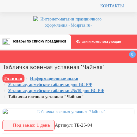
КОНТАКТЫ
Товары по списку праздников
Флаги и комплектующие
Все праздники
0
День строителя (второе воскресенье
Табличка военная уставная "Чайная"
августа)
12 августа, День ВВС
Главная
Информационные знаки
Уставные, армейские таблички для ВС РФ
22 августа, День Государственного
Уставные, армейские таблички 25х10 для ВС РФ
флага РФ
Табличка военная уставная "Чайная"
День шахтера (последнее
воскресенье августа)
1 сентября, День знаний
Под заказ: 1 день
Артикул: ТБ-25-94
3 сентября, День солидарности в
борьбе с терроризмом