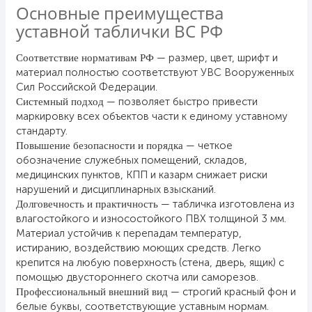
Основные преимущества
24 мая, День славянской
письменности и культуры
уставной таблички ВС РФ
28 мая, День пограничника
— размер, цвет, шрифт и
Соответствие нормативам РФ
1 июня, День защиты детей
материал полностью соответствуют УВС Вооруженных
Сил Российской Федерации.
8 июня, День социального работника
— позволяет быстро привести
Системный подход
маркировку всех объектов части к единому уставному
12 июня, День России
стандарту.
День медицинского работника
— четкое
Повышение безопасности и порядка
(третье воскресенье июня)
обозначение служебных помещений, складов,
медицинских пунктов, КПП и казарм снижает риски
22 июня, День памяти и скорби
нарушений и дисциплинарных взысканий.
Выпускной для школ и ВУЗов
— табличка изготовлена из
Долговечность и практичность
влагостойкого и износостойкого ПВХ толщиной 3 мм.
29 июня, День партизан и
Материал устойчив к перепадам температур,
подпольщиков
истиранию, воздействию моющих средств. Легко
3 июля, День ГАИ (ГИБДД)
крепится на любую поверхность (стена, дверь, ящик) с
помощью двустороннего скотча или саморезов.
8 июля, День Семьи Любви и
— строгий красный фон и
Профессиональный внешний вид
Верности
белые буквы, соответствующие уставным нормам.