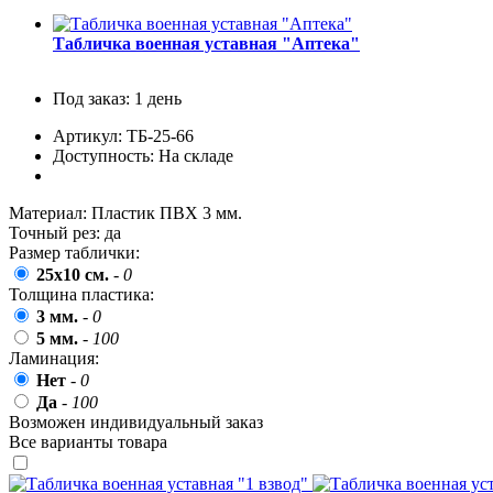
пожилых людей
Табличка военная уставная "Аптека"
5 октября, День учителя
19 октября, День Отца
Под заказ: 1 день
25 октября, День Таможенника
Российской Федерации
Артикул: ТБ-25-66
Доступность: На складе
28 октября, День Бабушек и Дедушек
Хэллоуин
Материал:
Пластик ПВХ 3 мм.
Точный рез:
да
4 ноября, День народного единства
Размер таблички:
7 ноября, День проведения военного
25x10 см.
-
0
парада на Красной площади
Толщина пластика:
3 мм.
-
0
7 ноября, День Октябрьской
революции
5 мм.
-
100
Ламинация:
10 ноября, День сотрудника органов
Нет
-
0
внутренних дел РФ
Да
-
100
13 ноября, День Войск РХБЗ
Возможен индивидуальный заказ
Все варианты товара
19 ноября, День Ракетных Войск и
Артиллерии