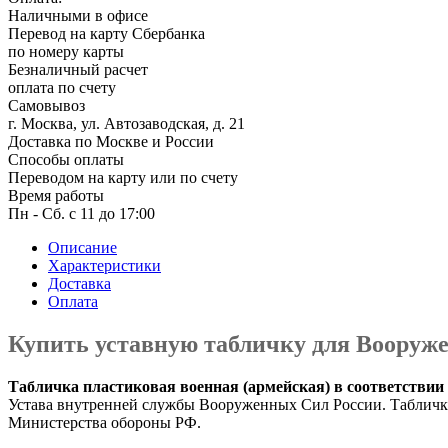
6 мая, День герба и флага города
Наличными в офисе
Москвы
Перевод на карту Сбербанка
по номеру карты
9 мая, День Победы
Безналичный расчет
оплата по счету
24 мая, День славянской
письменности и культуры
Самовывоз
г. Москва, ул. Автозаводская, д. 21
28 мая, День пограничника
Доставка по Москве и России
Способы оплаты
1 июня, День защиты детей
Переводом на карту или по счету
8 июня, День социального работника
Время работы
Пн - Сб. с 11 до 17:00
12 июня, День России
Описание
День медицинского работника (третье
Характеристики
воскресенье июня)
Доставка
Оплата
22 июня, День памяти и скорби
Выпускной для школ и ВУЗов
Купить уставную табличку для Вооруж
29 июня, День партизан и
подпольщиков
Табличка пластиковая военная (армейская) в соответствии
Устава внутренней службы Вооруженных Сил России. Таблички
3 июля, День ГАИ (ГИБДД)
Министерства обороны РФ.
8 июля, День Семьи Любви и