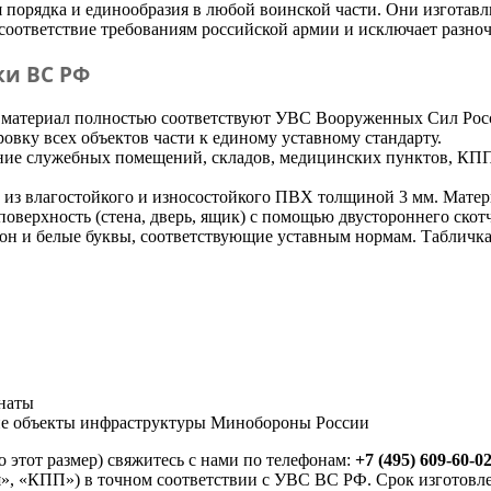
 порядка и единообразия в любой воинской части. Они изгота
 соответствие требованиям российской армии и исключает разноч
ки ВС РФ
и материал полностью соответствуют УВС Вооруженных Сил Рос
вку всех объектов части к единому уставному стандарту.
ние служебных помещений, складов, медицинских пунктов, КП
 из влагостойкого и износостойкого ПВХ толщиной 3 мм. Матер
оверхность (стена, дверь, ящик) с помощью двустороннего скотч
н и белые буквы, соответствующие уставным нормам. Табличка 
мнаты
ие объекты инфраструктуры Минобороны России
о этот размер) свяжитесь с нами по телефонам:
+7 (495) 609-60-02
», «КПП») в точном соответствии с УВС ВС РФ. Срок изготовле