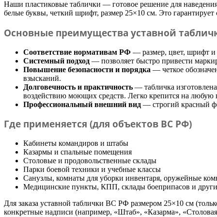
Верности
Наши пластиковые таблички — готовое решение для наведения
белые буквы, четкий шрифт, размер 25×10 см. Это гарантирует
День рыбака (второе воскресенье
июля)
Основные преимущества уставной таблич
День ВМФ (последнее воскресенье
июля)
Соответствие нормативам РФ
— размер, цвет, шрифт 
Системный подход
— позволяет быстро привести маркиро
28 июля, День Крещения Руси
Повышение безопасности и порядка
— четкое обозначе
2 августа, День ВДВ
взысканий.
Долговечность и практичность
— табличка изготовлена
воздействию моющих средств. Легко крепится на любую п
Профессиональный внешний вид
— строгий красный фо
Где применяется (для объектов ВС РФ)
Кабинеты командиров и штабы
Казармы и спальные помещения
Столовые и продовольственные склады
Парки боевой техники и учебные классы
Санузлы, комнаты для уборки инвентаря, оружейные ко
Медицинские пункты, КПП, склады боеприпасов и друг
Для заказа уставной таблички ВС РФ размером 25×10 см (тольк
конкретные надписи (например, «Штаб», «Казарма», «Столовая