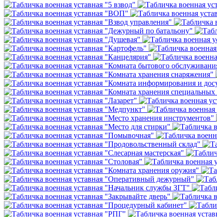
День матери (последнее воскресенье
ноября)
5 декабря, День начала
контрнаступления советских войск
9 декабря, Международный день
борьбы с коррупцией
9 декабря, День Героев Отечества
12 декабря, День конституции РФ
20 декабря, День работника органов
безопасности
Новогоднее оформление
Рождество Христово
19 января, Крещение Господне
22 января, День дедушки
25 января, Татьянин день
14 февраля, День Святого Валентина
15 февраля, День памяти о
россиянах...