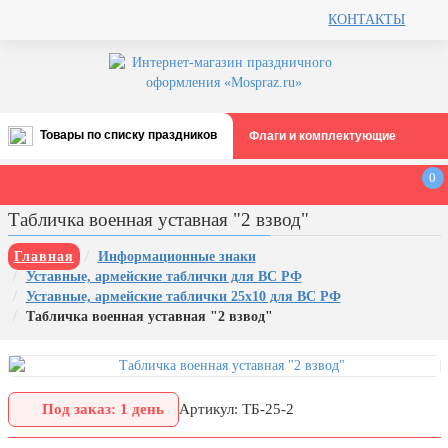
КОНТАКТЫ
Товары по списку праздников
Флаги и комплектующие
Все праздники
0
День строителя (второе воскресенье
Табличка военная уставная "2 взвод"
августа)
12 августа, День ВВС
Главная
Информационные знаки
Уставные, армейские таблички для ВС РФ
22 августа, День Государственного
Уставные, армейские таблички 25х10 для ВС РФ
флага РФ
Табличка военная уставная "2 взвод"
День шахтера (последнее
воскресенье августа)
1 сентября, День знаний
Под заказ: 1 день
Артикул: ТБ-25-2
3 сентября, День солидарности в
борьбе с терроризмом