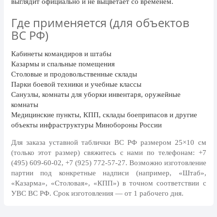
выглядит официально и не выцветает со временем.
День рыбака (второе воскресенье
июля)
Где применяется (для объектов
День ВМФ (последнее воскресенье
ВС РФ)
июля)
Кабинеты командиров и штабы
28 июля, День Крещения Руси
Казармы и спальные помещения
2 августа, День ВДВ
Столовые и продовольственные склады
Парки боевой техники и учебные классы
Санузлы, комнаты для уборки инвентаря, оружейные
комнаты
Медицинские пункты, КПП, склады боеприпасов и другие
объекты инфраструктуры Минобороны России
Для заказа уставной таблички ВС РФ размером 25×10 см
(только этот размер) свяжитесь с нами по телефонам:
+7
(495) 609-60-02, +7 (925) 772-57-27
. Возможно изготовление
партии под конкретные надписи (например, «Штаб»,
«Казарма», «Столовая», «КПП») в точном соответствии с
УВС ВС РФ. Срок изготовления — от 1 рабочего дня.