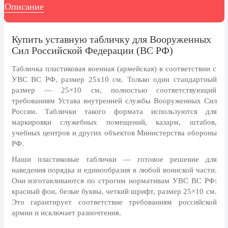
8 марта, Международный женский
Описание
день
27 марта, День театра
Купить уставную табличку для Вооруженных
1 апреля, День смеха
Сил Российской Федерации (ВС РФ)
Апрель, Месячник по
Табличка пластиковая военная (армейская) в соответствии с
благоустройству
УВС ВС РФ, размер 25х10 см.
Только один стандартный
День геолога (первое воскресенье
размер — 25×10 см, полностью соответствующий
апреля)
требованиям Устава внутренней службы Вооруженных Сил
России. Таблички такого формата используются для
Светлая Пасха
маркировки служебных помещений, казарм, штабов,
12 апреля, День космонавтики
учебных центров и других объектов Министерства обороны
РФ.
18 апреля, Дни исторического и
культурного наследия
Наши пластиковые таблички — готовое решение для
наведения порядка и единообразия в любой воинской части.
1 мая, праздник Весны и Труда
Они изготавливаются по строгим нормативам УВС ВС РФ:
красный фон, белые буквы, четкий шрифт, размер 25×10 см.
6 мая, День герба и флага города
Москвы
Это гарантирует соответствие требованиям российской
армии и исключает разночтения.
9 мая, День Победы