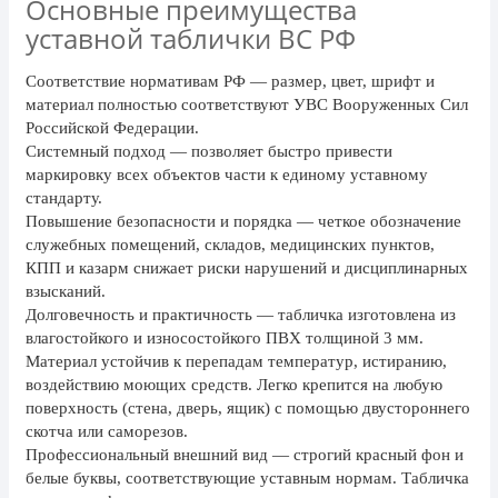
Основные преимущества
24 мая, День славянской
уставной таблички ВС РФ
письменности и культуры
28 мая, День пограничника
Соответствие нормативам РФ
— размер, цвет, шрифт и
материал полностью соответствуют УВС Вооруженных Сил
1 июня, День защиты детей
Российской Федерации.
8 июня, День социального работника
Системный подход
— позволяет быстро привести
маркировку всех объектов части к единому уставному
12 июня, День России
стандарту.
Повышение безопасности и порядка
— четкое обозначение
День медицинского работника
служебных помещений, складов, медицинских пунктов,
(третье воскресенье июня)
КПП и казарм снижает риски нарушений и дисциплинарных
22 июня, День памяти и скорби
взысканий.
Долговечность и практичность
— табличка изготовлена из
Выпускной для школ и ВУЗов
влагостойкого и износостойкого ПВХ толщиной 3 мм.
29 июня, День партизан и
Материал устойчив к перепадам температур, истиранию,
подпольщиков
воздействию моющих средств. Легко крепится на любую
поверхность (стена, дверь, ящик) с помощью двустороннего
3 июля, День ГАИ (ГИБДД)
скотча или саморезов.
8 июля, День Семьи Любви и
Профессиональный внешний вид
— строгий красный фон и
Верности
белые буквы, соответствующие уставным нормам. Табличка