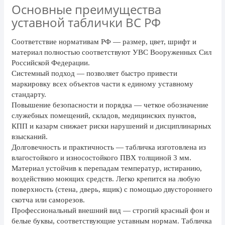
Основные преимущества
24 мая, День славянской
письменности и культуры
уставной таблички ВС РФ
28 мая, День пограничника
Соответствие нормативам РФ
— размер, цвет, шрифт и
1 июня, День защиты детей
материал полностью соответствуют УВС Вооруженных Сил
Российской Федерации.
8 июня, День социального работника
Системный подход
— позволяет быстро привести
маркировку всех объектов части к единому уставному
12 июня, День России
стандарту.
День медицинского работника
Повышение безопасности и порядка
— четкое обозначение
(третье воскресенье июня)
служебных помещений, складов, медицинских пунктов,
КПП и казарм снижает риски нарушений и дисциплинарных
22 июня, День памяти и скорби
взысканий.
Выпускной для школ и ВУЗов
Долговечность и практичность
— табличка изготовлена из
влагостойкого и износостойкого ПВХ толщиной 3 мм.
29 июня, День партизан и
Материал устойчив к перепадам температур, истиранию,
подпольщиков
воздействию моющих средств. Легко крепится на любую
3 июля, День ГАИ (ГИБДД)
поверхность (стена, дверь, ящик) с помощью двустороннего
скотча или саморезов.
8 июля, День Семьи Любви и
Профессиональный внешний вид
— строгий красный фон и
Верности
белые буквы, соответствующие уставным нормам. Табличка