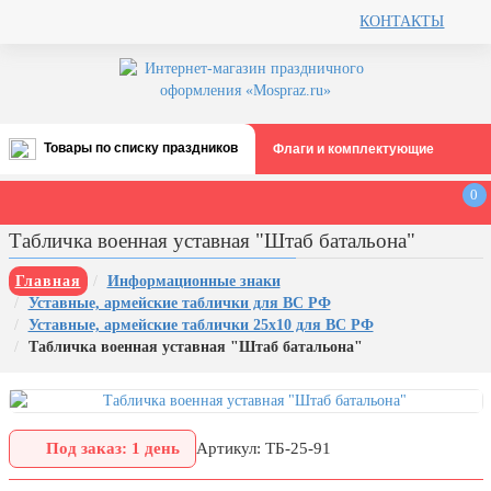
КОНТАКТЫ
Товары по списку праздников
Флаги и комплектующие
Все праздники
0
День строителя (второе воскресенье
Табличка военная уставная "Штаб батальона"
августа)
12 августа, День ВВС
Главная
Информационные знаки
Уставные, армейские таблички для ВС РФ
22 августа, День Государственного
Уставные, армейские таблички 25х10 для ВС РФ
флага РФ
Табличка военная уставная "Штаб батальона"
День шахтера (последнее
воскресенье августа)
1 сентября, День знаний
Под заказ: 1 день
Артикул: ТБ-25-91
3 сентября, День солидарности в
борьбе с терроризмом