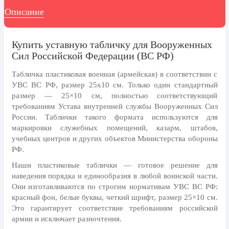
8 марта, Международный женский
Описание
день
27 марта, День театра
Купить уставную табличку для Вооруженных
1 апреля, День смеха
Сил Российской Федерации (ВС РФ)
Апрель, Месячник по
благоустройству
Табличка пластиковая военная (армейская) в соответствии с
УВС ВС РФ, размер 25х10 см.
Только один стандартный
День геолога (первое воскресенье
размер — 25×10 см, полностью соответствующий
апреля)
требованиям Устава внутренней службы Вооруженных Сил
Светлая Пасха
России. Таблички такого формата используются для
маркировки служебных помещений, казарм, штабов,
12 апреля, День космонавтики
учебных центров и других объектов Министерства обороны
РФ.
18 апреля, Дни исторического и
культурного наследия
Наши пластиковые таблички — готовое решение для
наведения порядка и единообразия в любой воинской части.
1 мая, праздник Весны и Труда
Они изготавливаются по строгим нормативам УВС ВС РФ:
6 мая, День герба и флага города
красный фон, белые буквы, четкий шрифт, размер 25×10 см.
Москвы
Это гарантирует соответствие требованиям российской
армии и исключает разночтения.
9 мая, День Победы