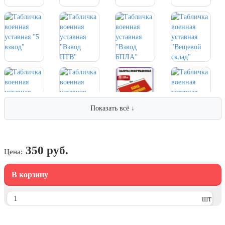
7 ноября, День проведения военного
парада на Красной площади
7 ноября, День Октябрьской
революции
10 ноября, День сотрудника органов
внутренних дел РФ
13 ноября, День Войск РХБЗ
19 ноября, День Ракетных Войск и
Артиллерии
Показать всё ↓
День матери (последнее воскресенье
ноября)
5 декабря, День начала
350 руб.
Цена:
контрнаступления советских войск
9 декабря, Международный день
В корзину
борьбы с коррупцией
9 декабря, День Героев Отечества
шт
12 декабря, День конституции РФ