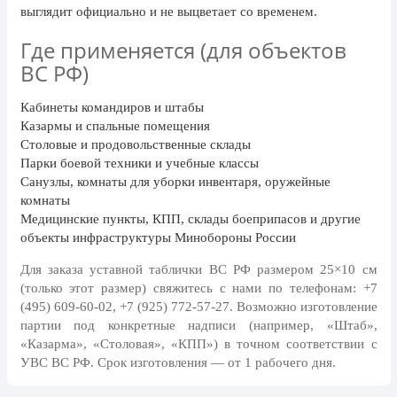
День рыбака (второе воскресенье
выглядит официально и не выцветает со временем.
июля)
Где применяется (для объектов
День ВМФ (последнее воскресенье
ВС РФ)
июля)
28 июля, День Крещения Руси
Кабинеты командиров и штабы
Казармы и спальные помещения
2 августа, День ВДВ
Столовые и продовольственные склады
Парки боевой техники и учебные классы
Санузлы, комнаты для уборки инвентаря, оружейные
комнаты
Медицинские пункты, КПП, склады боеприпасов и другие
объекты инфраструктуры Минобороны России
Для заказа уставной таблички ВС РФ размером 25×10 см
(только этот размер) свяжитесь с нами по телефонам:
+7
(495) 609-60-02, +7 (925) 772-57-27
. Возможно изготовление
партии под конкретные надписи (например, «Штаб»,
«Казарма», «Столовая», «КПП») в точном соответствии с
УВС ВС РФ. Срок изготовления — от 1 рабочего дня.