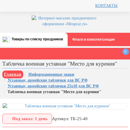
КОНТАКТЫ
Товары по списку праздников
Флаги и комплектующие
Все праздники
0
День строителя (второе воскресенье
Табличка военная уставная "Место для курения"
августа)
12 августа, День ВВС
Главная
Информационные знаки
Уставные, армейские таблички для ВС РФ
22 августа, День Государственного
Уставные, армейские таблички 25х10 для ВС РФ
флага РФ
Табличка военная уставная "Место для курения"
День шахтера (последнее
воскресенье августа)
1 сентября, День знаний
Под заказ: 1 день
Артикул: ТБ-25-40
3 сентября, День солидарности в
борьбе с терроризмом