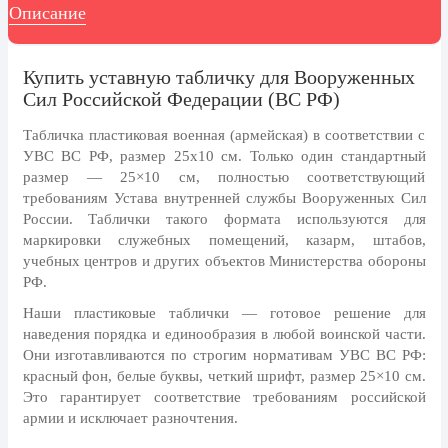
8 марта, Международный женский
Описание
день
27 марта, День театра
Купить уставную табличку для Вооруженных
1 апреля, День смеха
Сил Российской Федерации (ВС РФ)
Апрель, Месячник по
Табличка пластиковая военная (армейская) в соответствии с
благоустройству
УВС ВС РФ, размер 25х10 см.
Только один стандартный
День геолога (первое воскресенье
размер — 25×10 см, полностью соответствующий
апреля)
требованиям Устава внутренней службы Вооруженных Сил
России. Таблички такого формата используются для
Светлая Пасха
маркировки служебных помещений, казарм, штабов,
12 апреля, День космонавтики
учебных центров и других объектов Министерства обороны
РФ.
18 апреля, Дни исторического и
культурного наследия
Наши пластиковые таблички — готовое решение для
наведения порядка и единообразия в любой воинской части.
1 мая, праздник Весны и Труда
Они изготавливаются по строгим нормативам УВС ВС РФ:
красный фон, белые буквы, четкий шрифт, размер 25×10 см.
6 мая, День герба и флага города
Москвы
Это гарантирует соответствие требованиям российской
армии и исключает разночтения.
9 мая, День Победы