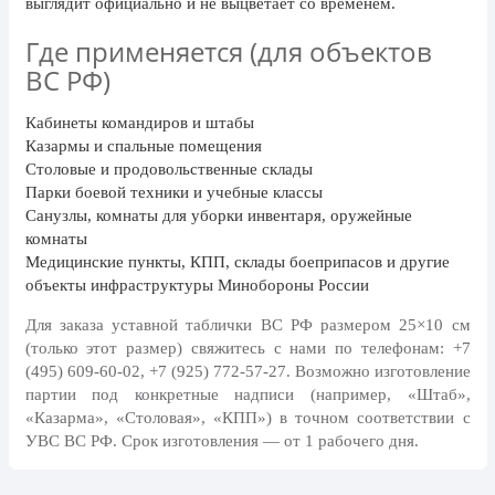
выглядит официально и не выцветает со временем.
День рыбака (второе воскресенье
июля)
Где применяется (для объектов
День ВМФ (последнее воскресенье
ВС РФ)
июля)
Кабинеты командиров и штабы
28 июля, День Крещения Руси
Казармы и спальные помещения
2 августа, День ВДВ
Столовые и продовольственные склады
Парки боевой техники и учебные классы
Санузлы, комнаты для уборки инвентаря, оружейные
комнаты
Медицинские пункты, КПП, склады боеприпасов и другие
объекты инфраструктуры Минобороны России
Для заказа уставной таблички ВС РФ размером 25×10 см
(только этот размер) свяжитесь с нами по телефонам:
+7
(495) 609-60-02, +7 (925) 772-57-27
. Возможно изготовление
партии под конкретные надписи (например, «Штаб»,
«Казарма», «Столовая», «КПП») в точном соответствии с
УВС ВС РФ. Срок изготовления — от 1 рабочего дня.