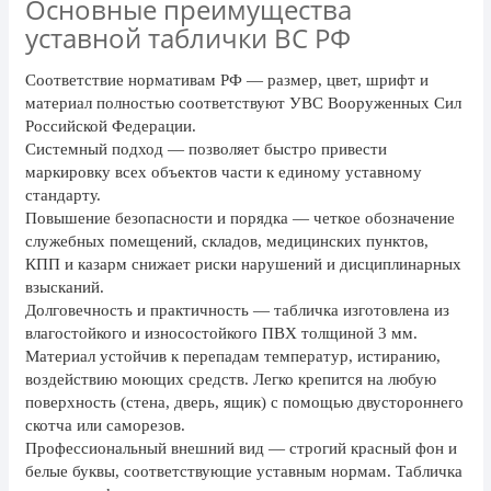
Основные преимущества
24 мая, День славянской
уставной таблички ВС РФ
письменности и культуры
28 мая, День пограничника
Соответствие нормативам РФ
— размер, цвет, шрифт и
материал полностью соответствуют УВС Вооруженных Сил
1 июня, День защиты детей
Российской Федерации.
8 июня, День социального работника
Системный подход
— позволяет быстро привести
маркировку всех объектов части к единому уставному
12 июня, День России
стандарту.
Повышение безопасности и порядка
— четкое обозначение
День медицинского работника
служебных помещений, складов, медицинских пунктов,
(третье воскресенье июня)
КПП и казарм снижает риски нарушений и дисциплинарных
22 июня, День памяти и скорби
взысканий.
Долговечность и практичность
— табличка изготовлена из
Выпускной для школ и ВУЗов
влагостойкого и износостойкого ПВХ толщиной 3 мм.
29 июня, День партизан и
Материал устойчив к перепадам температур, истиранию,
подпольщиков
воздействию моющих средств. Легко крепится на любую
поверхность (стена, дверь, ящик) с помощью двустороннего
3 июля, День ГАИ (ГИБДД)
скотча или саморезов.
8 июля, День Семьи Любви и
Профессиональный внешний вид
— строгий красный фон и
Верности
белые буквы, соответствующие уставным нормам. Табличка