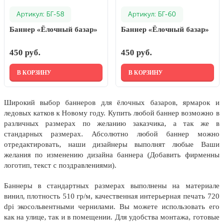
24 мая, День славянской
Артикул: БГ-58
Артикул: БГ-60
письменности и культуры
Баннер «Ёлочный базар»
Баннер «Ёлочный базар»
28 мая, День пограничника
1 июня, День защиты детей
450 руб.
450 руб.
8 июня, День социального работника
В КОРЗИНУ
В КОРЗИНУ
12 июня, День России
День медицинского работника
Широкий выбор баннеров для ёлочных базаров, ярмарок и
(третье воскресенье июня)
ледовых катков к Новому году. Купить любой баннер возможно в
различных размерах по желанию заказчика, а так же в
22 июня, День памяти и скорби
стандарных размерах. Абсолютно любой баннер можно
Выпускной для школ и ВУЗов
отредактировать, наши дизайнеры выполнят любые Ваши
желания по изменению дизайна баннера (Добавить фирменны
29 июня, День партизан и
логотип, текст с поздравлениями).
подпольщиков
Баннеры в стандартных размерах выполнены на материале
3 июля, День ГАИ (ГИБДД)
винил, плотность 510 гр/м, качественная интерьерная печать 720
8 июля, День Семьи Любви и
dpi экосольвентными чернилами. Вы можете использовать его
Верности
как на улице, так и в помещении. Для удобства монтажа, готовые