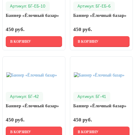
Артикул: БГ-ЕБ-10
Артикул: БГ-ЕБ-6
День города Москвы (первая суббота
сентября)
Баннер «Ёлочный базар»
Баннер «Ёлочный базар»
День нефтяника (первое воскресенье
сентября)
450 руб.
450 руб.
8 сентября, День танкиста (второе
В КОРЗИНУ
В КОРЗИНУ
воскресенье сентября)
1 октября, Международный день
пожилых людей
5 октября, День учителя
19 октября, День Отца
25 октября, День Таможенника
Российской Федерации
Артикул: БГ-42
Артикул: БГ-41
28 октября, День Бабушек и Дедушек
Баннер «Ёлочный базар»
Баннер «Ёлочный базар»
Хэллоуин
450 руб.
450 руб.
4 ноября, День народного единства
В КОРЗИНУ
В КОРЗИНУ