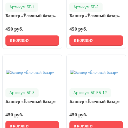
20 декабря, День работника органов
Артикул: БГ-1
Артикул: БГ-2
безопасности
Баннер «Ёлочный базар»
Баннер «Ёлочный базар»
Новогоднее оформление
Рождество Христово
450 руб.
450 руб.
19 января, Крещение Господне
В КОРЗИНУ
В КОРЗИНУ
22 января, День дедушки
25 января, Татьянин день
14 февраля, День Святого
Валентина
15 февраля, День памяти о
россиянах...
Артикул: БГ-3
Артикул: БГ-ЕБ-12
Масленица
Баннер «Ёлочный базар»
Баннер «Ёлочный базар»
23 февраля, День защитника
Отечества
450 руб.
450 руб.
1 марта, День Бабушек
В КОРЗИНУ
В КОРЗИНУ