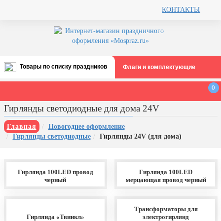
КОНТАКТЫ
Товары по списку праздников
Флаги и комплектующие
Все праздники
0
День строителя (второе воскресенье
Гирлянды светодиодные для дома 24V
августа)
12 августа, День ВВС
Главная
Новогоднее оформление
Гирлянды светодиодные
Гирлянды 24V (для дома)
22 августа, День Государственного
флага РФ
День шахтера (последнее
Гирлянда 100LED провод
Гирлянда 100LED
воскресенье августа)
черный
мерцающая провод черный
1 сентября, День знаний
3 сентября, День солидарности в
Трансформаторы для
борьбе с терроризмом
Гирлянда «Твинкл»
электрогирлянд