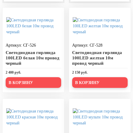
День города Москвы (первая суббота
сентября)
День нефтяника (первое воскресенье
сентября)
8 сентября, День танкиста (второе
воскресенье сентября)
Артикул: СГ-526
Артикул: СГ-528
Светодиодная гирлянда
1 октября, Международный день
Светодиодная гирлянда
пожилых людей
100LED белая 10м провод
100LED желтая 10м
черный
провод черный
5 октября, День учителя
2 400 руб.
2 150 руб.
19 октября, День Отца
В КОРЗИНУ
В КОРЗИНУ
25 октября, День Таможенника
Российской Федерации
28 октября, День Бабушек и Дедушек
Хэллоуин
4 ноября, День народного единства