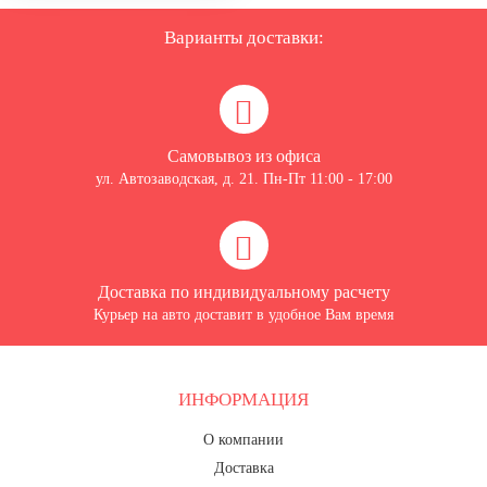
7 ноября, День проведения военного
парада на Красной площади
Варианты доставки:
7 ноября, День Октябрьской
революции
10 ноября, День сотрудника органов
внутренних дел РФ
Самовывоз из офиса
13 ноября, День Войск РХБЗ
ул. Автозаводская, д. 21. Пн-Пт 11:00 - 17:00
19 ноября, День Ракетных Войск и
Артиллерии
День матери (последнее воскресенье
ноября)
Доставка по индивидуальному расчету
5 декабря, День начала
Курьер на авто доставит в удобное Вам время
контрнаступления советских войск
9 декабря, Международный день
борьбы с коррупцией
ИНФОРМАЦИЯ
9 декабря, День Героев Отечества
О компании
12 декабря, День конституции РФ
Доставка