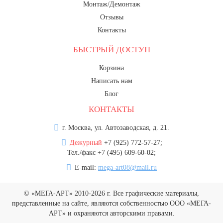
Монтаж/Демонтаж
20 декабря, День работника органов
безопасности
Отзывы
Контакты
Новогоднее оформление
Рождество Христово
БЫСТРЫЙ ДОСТУП
19 января, Крещение Господне
Корзина
Написать нам
22 января, День дедушки
Блог
25 января, Татьянин день
КОНТАКТЫ
14 февраля, День Святого
Валентина
г. Москва, ул. Автозаводская, д. 21.
15 февраля, День памяти о
Дежурный
+7 (925) 772-57-27;
россиянах...
Тел./факс +7 (495) 609-60-02;
Масленица
E-mail:
mega-art08@mail.ru
23 февраля, День защитника
Отечества
© «МЕГА-АРТ» 2010-2026 г. Все графические материалы,
представленные на сайте, являются собственностью ООО «МЕГА-
1 марта, День Бабушек
АРТ» и охраняются авторскими правами.