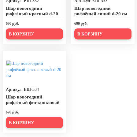
Артикул: ЕШ-332
Артикул: ЕШ-333
День города Москвы (первая суббота
Шар новогодний
Шар новогодний
сентября)
рифлёный красный d-20
рифлёный синий d-20 см
см
День нефтяника (первое воскресенье
690 руб.
690 руб.
сентября)
В КОРЗИНУ
В КОРЗИНУ
8 сентября, День танкиста (второе
воскресенье сентября)
1 октября, Международный день
пожилых людей
5 октября, День учителя
19 октября, День Отца
Артикул: ЕШ-334
25 октября, День Таможенника
Российской Федерации
Шар новогодний
рифлёный фисташковый
28 октября, День Бабушек и Дедушек
d-20 см
690 руб.
Хэллоуин
В КОРЗИНУ
4 ноября, День народного единства