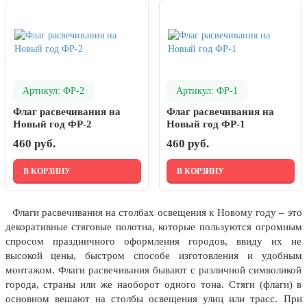
7 ноября, День проведения военного
парада на Красной площади
7 ноября, День Октябрьской
революции
10 ноября, День сотрудника органов
внутренних дел РФ
Артикул: ФР-2
Артикул: ФР-1
13 ноября, День Войск РХБЗ
Флаг расвечивания на
Флаг расвечивания на
Новый год ФР-2
Новый год ФР-1
19 ноября, День Ракетных Войск и
Артиллерии
460 руб.
460 руб.
День матери (последнее воскресенье
В КОРЗИНУ
В КОРЗИНУ
ноября)
5 декабря, День начала
контрнаступления советских войск
Флаги расвечивания на столбах освещения к Новому году – это
декоративные стяговые полотна, которые пользуются огромным
9 декабря, Международный день
спросом праздничного оформления городов, ввиду их не
борьбы с коррупцией
высокой цены, быстром способе изготовления и удобным
9 декабря, День Героев Отечества
монтажом. Флаги расвечивания бывают с различной символикой
города, страны или же наоборот одного тона. Стяги (флаги) в
12 декабря, День конституции РФ
основном вешают на столбы освещения улиц или трасс. При