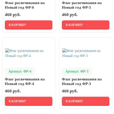
Флаг расвечивания на
Флаг расвечивания на
День города Москвы (первая суббота
Новый год ФР-6
Новый год ФР-5
сентября)
460 руб.
460 руб.
День нефтяника (первое воскресенье
сентября)
В КОРЗИНУ
В КОРЗИНУ
8 сентября, День танкиста (второе
воскресенье сентября)
1 октября, Международный день
пожилых людей
5 октября, День учителя
19 октября, День Отца
Артикул: ФР-4
Артикул: ФР-3
25 октября, День Таможенника
Флаг расвечивания на
Флаг расвечивания на
Российской Федерации
Новый год ФР-4
Новый год ФР-3
28 октября, День Бабушек и Дедушек
460 руб.
460 руб.
Хэллоуин
В КОРЗИНУ
В КОРЗИНУ
4 ноября, День народного единства