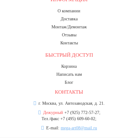
8 марта, Международный женский
день
О компании
27 марта, День театра
Доставка
Монтаж/Демонтаж
1 апреля, День смеха
Отзывы
Апрель, Месячник по
Контакты
благоустройству
День геолога (первое воскресенье
БЫСТРЫЙ ДОСТУП
апреля)
Корзина
Светлая Пасха
Написать нам
12 апреля, День космонавтики
Блог
18 апреля, Дни исторического и
КОНТАКТЫ
культурного наследия
г. Москва, ул. Автозаводская, д. 21.
1 мая, праздник Весны и Труда
Дежурный
+7 (925) 772-57-27;
6 мая, День герба и флага города
Тел./факс +7 (495) 609-60-02;
Москвы
E-mail:
mega-art08@mail.ru
9 мая, День Победы