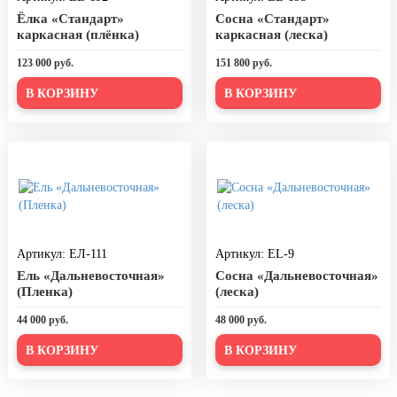
20 декабря, День работника органов
Ёлка «Стандарт»
Сосна «Стандарт»
безопасности
каркасная (плёнка)
каркасная (леска)
Новогоднее оформление
123 000 руб.
151 800 руб.
Рождество Христово
В КОРЗИНУ
В КОРЗИНУ
19 января, Крещение Господне
22 января, День дедушки
25 января, Татьянин день
14 февраля, День Святого
Валентина
15 февраля, День памяти о
Артикул: ЕЛ-111
Артикул: EL-9
россиянах...
Ель «Дальневосточная»
Сосна «Дальневосточная»
(Пленка)
(леска)
Масленица
44 000 руб.
48 000 руб.
23 февраля, День защитника
Отечества
В КОРЗИНУ
В КОРЗИНУ
1 марта, День Бабушек