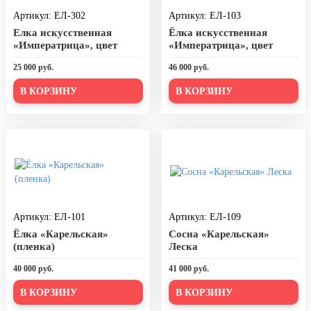
Артикул: ЕЛ-302
Артикул: ЕЛ-103
День города Москвы (первая суббота
сентября)
Елка искусственная
Ёлка искусственная
«Императрица», цвет
«Императрица», цвет
День нефтяника (первое воскресенье
зеленый (пленка)
белый (пленка)
сентября)
25 000 руб.
46 000 руб.
8 сентября, День танкиста (второе
В КОРЗИНУ
В КОРЗИНУ
воскресенье сентября)
1 октября, Международный день
пожилых людей
5 октября, День учителя
19 октября, День Отца
25 октября, День Таможенника
Артикул: ЕЛ-101
Российской Федерации
Артикул: ЕЛ-109
Ёлка «Карельская»
Сосна «Карельская»
28 октября, День Бабушек и Дедушек
(пленка)
Леска
Хэллоуин
40 000 руб.
41 000 руб.
4 ноября, День народного единства
В КОРЗИНУ
В КОРЗИНУ