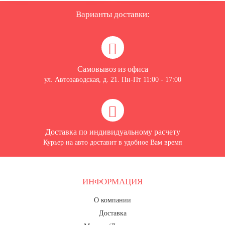
8 марта, Международный женский
день
Варианты доставки:
27 марта, День театра
1 апреля, День смеха
Апрель, Месячник по
Самовывоз из офиса
благоустройству
ул. Автозаводская, д. 21. Пн-Пт 11:00 - 17:00
День геолога (первое воскресенье
апреля)
Светлая Пасха
12 апреля, День космонавтики
Доставка по индивидуальному расчету
Курьер на авто доставит в удобное Вам время
18 апреля, Дни исторического и
культурного наследия
1 мая, праздник Весны и Труда
ИНФОРМАЦИЯ
6 мая, День герба и флага города
Москвы
О компании
Доставка
9 мая, День Победы