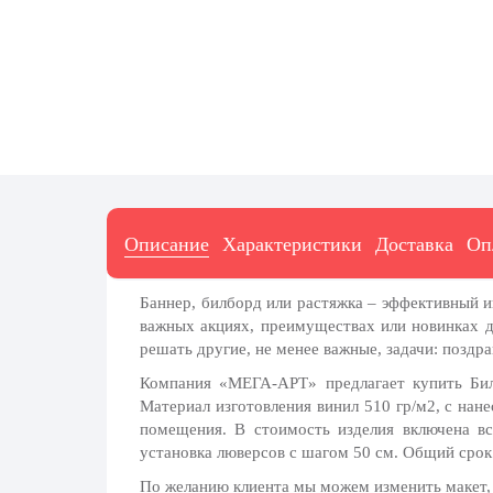
7 ноября, День проведения военного
парада на Красной площади
7 ноября, День Октябрьской
революции
10 ноября, День сотрудника органов
внутренних дел РФ
13 ноября, День Войск РХБЗ
19 ноября, День Ракетных Войск и
Артиллерии
Описание
Характеристики
Доставка
Оп
День матери (последнее воскресенье
ноября)
Баннер, билборд или растяжка – эффективный 
5 декабря, День начала
важных акциях, преимуществах или новинках 
контрнаступления советских войск
решать другие, не менее важные, задачи: поздр
9 декабря, Международный день
Компания «МЕГА-АРТ» предлагает купить Бил
борьбы с коррупцией
Материал изготовления винил 510 гр/м2, с нан
помещения. В стоимость изделия включена вс
9 декабря, День Героев Отечества
установка люверсов с шагом 50 см. Общий срок 
12 декабря, День конституции РФ
По желанию клиента мы можем изменить макет, 