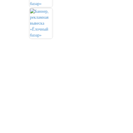
День города Москвы (первая суббота
сентября)
День нефтяника (первое воскресенье
сентября)
8 сентября, День танкиста (второе
воскресенье сентября)
1 октября, Международный день
пожилых людей
5 октября, День учителя
19 октября, День Отца
25 октября, День Таможенника
Российской Федерации
28 октября, День Бабушек и Дедушек
Хэллоуин
4 ноября, День народного единства