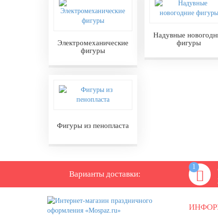
День ВМФ (последнее воскресенье
июля)
Надувные новогодн
28 июля, День Крещения Руси
Электромеханические
фигуры
фигуры
2 августа, День ВДВ
Фигуры из пенопласта
1
Варианты доставки:
ИНФО