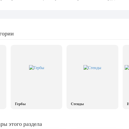
егории
Гербы
Стенды
И
ры этого раздела