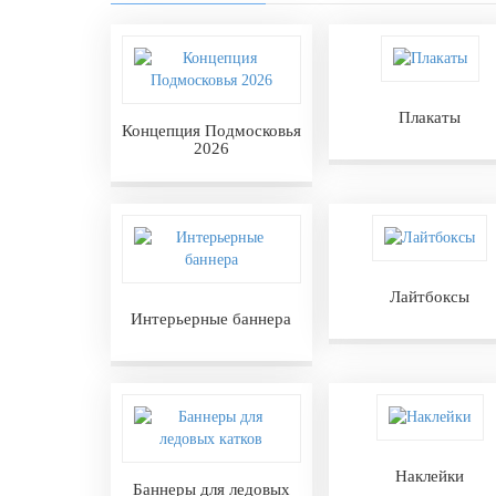
день
27 марта, День театра
1 апреля, День смеха
Плакаты
Апрель, Месячник по благоустройству
Концепция Подмосковья
2026
День геолога (первое воскресенье
апреля)
Светлая Пасха
12 апреля, День космонавтики
18 апреля, Дни исторического и
Лайтбоксы
культурного наследия
Интерьерные баннера
1 мая, праздник Весны и Труда
6 мая, День герба и флага города
Москвы
9 мая, День Победы
Наклейки
24 мая, День славянской
Баннеры для ледовых