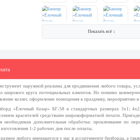
Показать всё ↓
лата
инструмент наружной рекламы для продвижения любого товара, ус
до широкого круга потенциальных клиентов. Но помимо коммерчес
авление коллег, оформление помещения к празднику, мероприятию и 
борд «Ёлочный базар» БГ-58 в стандартных размерах 3х1; 4х2;
есением красителей средствами широкоформатной печати. Пригоден 
я необходимая дополнительная обработка: проклеивание по пери
изготовления 1-2 рабочих дня после оплаты.
размер любого имеющегося у нас в ассортименте билборда, а также