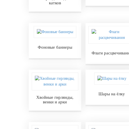
письменности и культуры
катков
28 мая, День пограничника
1 июня, День защиты детей
8 июня, День социального работника
12 июня, День России
Фоновые баннеры
День медицинского работника
Флаги расцвечиван
(третье воскресенье июня)
22 июня, День памяти и скорби
Выпускной для школ и ВУЗов
29 июня, День партизан и
подпольщиков
Шары на ёлку
Хвойные гирлянды,
3 июля, День ГАИ (ГИБДД)
венки и арки
8 июля, День Семьи Любви и
Верности
День рыбака (второе воскресенье
июля)