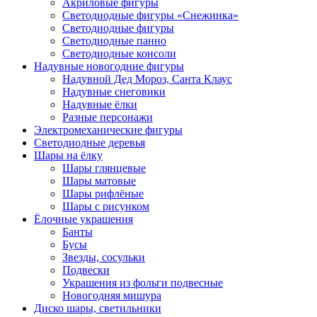
Акриловые фигуры
россиянах...
Светодиодные фигуры «Снежинка»
Светодиодные фигуры
Масленица
Светодиодные панно
Светодиодные консоли
23 февраля, День защитника
Отечества
Надувные новогодние фигуры
Надувной Дед Мороз, Санта Клаус
1 марта, День Бабушек
Надувные снеговики
Надувные ёлки
8 марта, Международный женский
Разные персонажи
день
Электромеханические фигуры
27 марта, День театра
Светодиодные деревья
Шары на ёлку
1 апреля, День смеха
Шары глянцевые
Шары матовые
Апрель, Месячник по
Шары рифлёные
благоустройству
Шары с рисунком
День геолога (первое воскресенье
Ёлочные украшения
апреля)
Банты
Бусы
Светлая Пасха
Звезды, сосульки
12 апреля, День космонавтики
Подвески
Украшения из фольги подвесные
18 апреля, Дни исторического и
Новогодняя мишура
культурного наследия
Диско шары, светильники