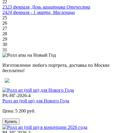
22
8 июля, День Семьи Любви и
23
23 февраля, День защитника Отечества
Верности
24
24 февраля - 1 марта, Масленица
25
День рыбака (второе воскресенье
26
июля)
27
День ВМФ (последнее воскресенье
28
июля)
29
30
28 июля, День Крещения Руси
31
2 августа, День ВДВ
Изготовление любого портрета, доставка по Москве
бесплатно!
РА-НГ-2026-4
Ролл ап (roll up) для Нового Года
Цена:
5 200 руб.
Купить
РА-НГ-2026-3