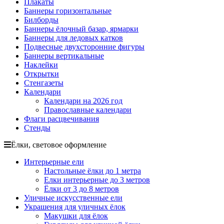
Плакаты
пожилых людей
Баннеры горизонтальные
Билборды
5 октября, День учителя
Баннеры ёлочный базар, ярмарки
19 октября, День Отца
Баннеры для ледовых катков
Подвесные двухсторонние фигуры
25 октября, День Таможенника
Баннеры вертикальные
Российской Федерации
Наклейки
Открытки
28 октября, День Бабушек и Дедушек
Стенгазеты
Хэллоуин
Календари
Календари на 2026 год
4 ноября, День народного единства
Православные календари
Флаги расцвечивания
7 ноября, День проведения военного
Стенды
парада на Красной площади
7 ноября, День Октябрьской
Ёлки, световое оформление
революции
Интерьерные ели
10 ноября, День сотрудника органов
Настольные ёлки до 1 метра
внутренних дел РФ
Елки интерьерные до 3 метров
Ёлки от 3 до 8 метров
13 ноября, День Войск РХБЗ
Уличные искусственные ели
19 ноября, День Ракетных Войск и
Украшения для уличных ёлок
Артиллерии
Макушки для ёлок