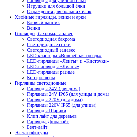
Гирлянды для уличной ёлки
День матери (последнее воскресенье
Игрушки для большой ёлки
ноября)
Ограждения для больших ёлок
5 декабря, День начала
Хвойные гирлянды, венки и арки
контрнаступления советских войск
Еловый лапник
Венки
9 декабря, Международный день
Гирлянды, бахрома, занавес
борьбы с коррупцией
Светодиодная бахрома
9 декабря, День Героев Отечества
Светодиодные сетки
Светодиодный занавес
12 декабря, День конституции РФ
LED кластеры «Волшебная гроздь»
LED-гирлянды «Ленты» и «Кисточки»
20 декабря, День работника органов
LED-гирлянды «Лианы»
безопасности
LED-гирлянды разные
Новогоднее оформление
Контроллеры
Гирлянды светодиодные
Рождество Христово
Гирлянды 24V (для дома)
Гирлянды 24V IP65 (для улицы и дома)
19 января, Крещение Господне
Гирлянды 220V (для дома)
22 января, День дедушки
Гирлянды 220V IP65 (для улицы)
Гирлянды Шарики
25 января, Татьянин день
Клип лайт для деревьев
Гирлянда Дюралайт
14 февраля, День Святого
Белт-лайт
Валентина
Электрофигуры
15 февраля, День памяти о