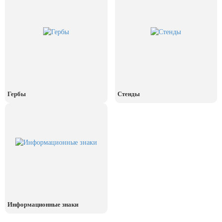
День рыбака (второе воскресенье
июля)
День ВМФ (последнее воскресенье
июля)
28 июля, День Крещения Руси
2 августа, День ВДВ
Гербы
Стенды
Информационные знаки