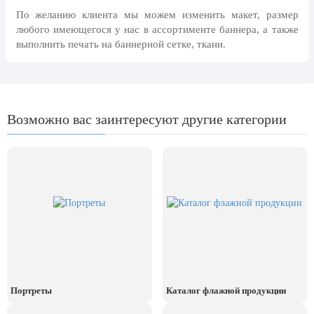
24 мая, День славянской
По желанию клиента мы можем изменить макет, размер
письменности и культуры
любого имеющегося у нас в ассортименте баннера, а также
выполнить печать на баннерной сетке, ткани.
28 мая, День пограничника
1 июня, День защиты детей
8 июня, День социального работника
Возможно вас заинтересуют другие категории
12 июня, День России
День медицинского работника
(третье воскресенье июня)
22 июня, День памяти и скорби
Выпускной для школ и ВУЗов
29 июня, День партизан и
подпольщиков
3 июля, День ГАИ (ГИБДД)
8 июля, День Семьи Любви и
Портреты
Каталог флажной продукции
Верности