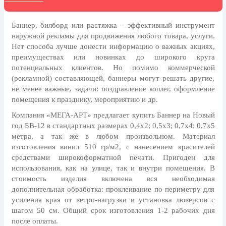
8 марта, Международный женский
день
Баннер, билборд или растяжка – эффективный инструмент
27 марта, День театра
наружной рекламы для продвижения любого товара, услуги.
1 апреля, День смеха
Нет способа лучше донести информацию о важных акциях,
преимуществах или новинках до широкого круга
Апрель, Месячник по
потенциальных клиентов. Но помимо коммерческой
благоустройству
(рекламной) составляющей, баннеры могут решать другие,
День геолога (первое воскресенье
не менее важные, задачи: поздравление коллег, оформление
апреля)
помещения к празднику, мероприятию и др.
Светлая Пасха
Компания «МЕГА-АРТ» предлагает купить Баннер на Новый
год БВ-12 в стандартных размерах 0,4х2; 0,5х3; 0,7х4; 0,7х5
12 апреля, День космонавтики
метра, а так же в любом произвольном. Материал
изготовления винил 510 гр/м2, с нанесением красителей
18 апреля, Дни исторического и
культурного наследия
средствами широкоформатной печати. Пригоден для
использования, как на улице, так и внутри помещения. В
1 мая, праздник Весны и Труда
стоимость изделия включена вся необходимая
дополнительная обработка: проклеивание по периметру для
6 мая, День герба и флага города
усиления края от ветро-нагрузки и установка люверсов с
Москвы
шагом 50 см. Общий срок изготовления 1-2 рабочих дня
9 мая, День Победы
после оплаты.