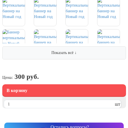
7 ноября, День проведения военного
парада на Красной площади
7 ноября, День Октябрьской
революции
10 ноября, День сотрудника органов
внутренних дел РФ
13 ноября, День Войск РХБЗ
Показать всё ↓
19 ноября, День Ракетных Войск и
Артиллерии
День матери (последнее воскресенье
ноября)
300 руб.
Цена:
5 декабря, День начала
контрнаступления советских войск
В корзину
9 декабря, Международный день
борьбы с коррупцией
шт
9 декабря, День Героев Отечества
12 декабря, День конституции РФ
Остались вопросы?