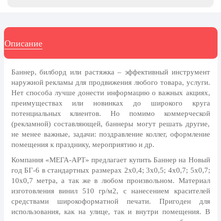
8 марта, Международный женский
день
27 марта, День театра
Описание
1 апреля, День смеха
Апрель, Месячник по
благоустройству
Баннер, билборд или растяжка – эффективный инструмент
наружной рекламы для продвижения любого товара, услуги.
День геолога (первое воскресенье
Нет способа лучше донести информацию о важных акциях,
апреля)
преимуществах или новинках до широкого круга
Светлая Пасха
потенциальных клиентов. Но помимо коммерческой
(рекламной) составляющей, баннеры могут решать другие,
12 апреля, День космонавтики
не менее важные, задачи: поздравление коллег, оформление
помещения к празднику, мероприятию и др.
18 апреля, Дни исторического и
культурного наследия
Компания «МЕГА-АРТ» предлагает купить Баннер на Новый
год БГ-6 в стандартных размерах 2х0,4; 3х0,5; 4х0,7; 5х0,7;
1 мая, праздник Весны и Труда
10х0,7 метра, а так же в любом произвольном. Материал
6 мая, День герба и флага города
изготовления винил 510 гр/м2, с нанесением красителей
Москвы
средствами широкоформатной печати. Пригоден для
использования, как на улице, так и внутри помещения. В
9 мая, День Победы