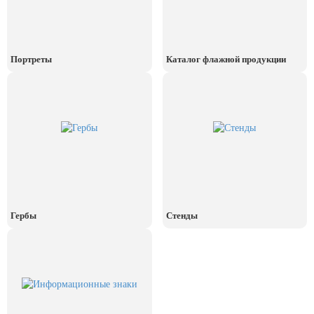
День рыбака (второе воскресенье
июля)
День ВМФ (последнее воскресенье
июля)
Портреты
Каталог флажной продукции
28 июля, День Крещения Руси
2 августа, День ВДВ
Гербы
Стенды