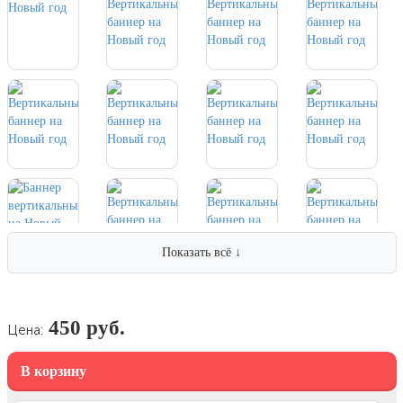
7 ноября, День проведения военного
парада на Красной площади
7 ноября, День Октябрьской
революции
10 ноября, День сотрудника органов
внутренних дел РФ
13 ноября, День Войск РХБЗ
19 ноября, День Ракетных Войск и
Артиллерии
День матери (последнее воскресенье
ноября)
Показать всё ↓
5 декабря, День начала
контрнаступления советских войск
9 декабря, Международный день
борьбы с коррупцией
450 руб.
Цена:
9 декабря, День Героев Отечества
В корзину
12 декабря, День конституции РФ