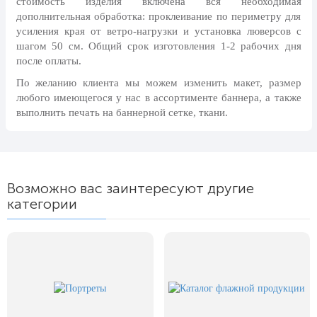
стоимость изделия включена вся необходимая
24 мая, День славянской
дополнительная обработка: проклеивание по периметру для
письменности и культуры
усиления края от ветро-нагрузки и установка люверсов с
шагом 50 см. Общий срок изготовления 1-2 рабочих дня
28 мая, День пограничника
после оплаты.
1 июня, День защиты детей
По желанию клиента мы можем изменить макет, размер
8 июня, День социального работника
любого имеющегося у нас в ассортименте баннера, а также
выполнить печать на баннерной сетке, ткани.
12 июня, День России
День медицинского работника
(третье воскресенье июня)
22 июня, День памяти и скорби
Возможно вас заинтересуют другие
категории
Выпускной для школ и ВУЗов
29 июня, День партизан и
подпольщиков
3 июля, День ГАИ (ГИБДД)
8 июля, День Семьи Любви и
Верности