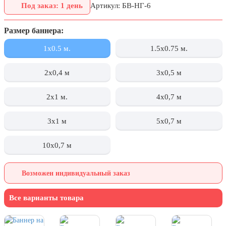
Под заказ: 1 день
Артикул: БВ-НГ-6
День города Москвы (первая суббота
сентября)
Размер баннера:
День нефтяника (первое воскресенье
сентября)
1x0.5 м.
1.5x0.75 м.
8 сентября, День танкиста (второе
воскресенье сентября)
2х0,4 м
3х0,5 м
1 октября, Международный день
2x1 м.
4х0,7 м
пожилых людей
5 октября, День учителя
3x1 м
5х0,7 м
19 октября, День Отца
10х0,7 м
25 октября, День Таможенника
Российской Федерации
Возможен индивидуальный заказ
28 октября, День Бабушек и Дедушек
Хэллоуин
Все варианты товара
4 ноября, День народного единства