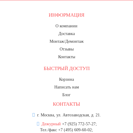
20 декабря, День работника органов
безопасности
ИНФОРМАЦИЯ
Новогоднее оформление
О компании
Рождество Христово
Доставка
19 января, Крещение Господне
Монтаж/Демонтаж
22 января, День дедушки
Отзывы
Контакты
25 января, Татьянин день
БЫСТРЫЙ ДОСТУП
14 февраля, День Святого
Валентина
Корзина
15 февраля, День памяти о
Написать нам
россиянах...
Блог
Масленица
КОНТАКТЫ
23 февраля, День защитника
Отечества
г. Москва, ул. Автозаводская, д. 21.
Дежурный
+7 (925) 772-57-27;
1 марта, День Бабушек
Тел./факс +7 (495) 609-60-02;