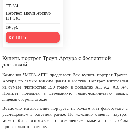
ПТ-361
День города Москвы (первая суббота
сентября)
Портрет Троуп Артрур
ПТ-361
День нефтяника (первое воскресенье
сентября)
950 руб.
8 сентября, День танкиста (второе
КУПИТЬ
воскресенье сентября)
1 октября, Международный день
пожилых людей
Купить портрет Троуп Артура с бесплатной
доставкой
5 октября, День учителя
Компания "МЕГА-АРТ" предлагает Вам купить портрет Троупа
19 октября, День Отца
Артура по самым низким ценам в Москве. Портрет изготовлен
25 октября, День Таможенника
на бумаге плотностью 150 грамм в форматах А1, А2, А3, А4.
Российской Федерации
Портрет помещен в деревянную темно-коричневую рамку,
лицевая сторона стекло.
28 октября, День Бабушек и Дедушек
Возможно изготовление портрета на холсте или фотобумаге с
Хэллоуин
размещением в багетной рамке. По желанию клиента, портрет
может быть изготовлен с изменением макета и в любом
4 ноября, День народного единства
произвольном размере.