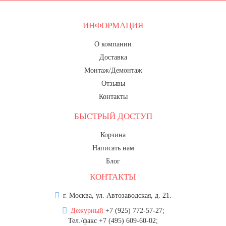
20 декабря, День работника органов
безопасности
ИНФОРМАЦИЯ
Новогоднее оформление
О компании
Рождество Христово
Доставка
19 января, Крещение Господне
Монтаж/Демонтаж
22 января, День дедушки
Отзывы
Контакты
25 января, Татьянин день
БЫСТРЫЙ ДОСТУП
14 февраля, День Святого
Валентина
Корзина
15 февраля, День памяти о
Написать нам
россиянах...
Блог
Масленица
КОНТАКТЫ
23 февраля, День защитника
Отечества
г. Москва, ул. Автозаводская, д. 21.
Дежурный
+7 (925) 772-57-27;
1 марта, День Бабушек
Тел./факс +7 (495) 609-60-02;