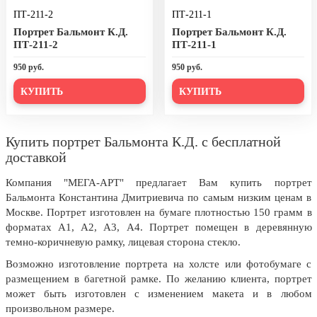
ПТ-211-2
ПТ-211-1
День города Москвы (первая суббота
сентября)
Портрет Бальмонт К.Д.
Портрет Бальмонт К.Д.
ПТ-211-2
ПТ-211-1
День нефтяника (первое воскресенье
сентября)
950 руб.
950 руб.
8 сентября, День танкиста (второе
КУПИТЬ
КУПИТЬ
воскресенье сентября)
1 октября, Международный день
пожилых людей
Купить портрет Бальмонта К.Д. с бесплатной
доставкой
5 октября, День учителя
Компания "МЕГА-АРТ" предлагает Вам купить портрет
19 октября, День Отца
Бальмонта Константина Дмитриевича по самым низким ценам в
25 октября, День Таможенника
Москве. Портрет изготовлен на бумаге плотностью 150 грамм в
Российской Федерации
форматах А1, А2, А3, А4. Портрет помещен в деревянную
темно-коричневую рамку, лицевая сторона стекло.
28 октября, День Бабушек и Дедушек
Возможно изготовление портрета на холсте или фотобумаге с
Хэллоуин
размещением в багетной рамке. По желанию клиента, портрет
может быть изготовлен с изменением макета и в любом
4 ноября, День народного единства
произвольном размере.