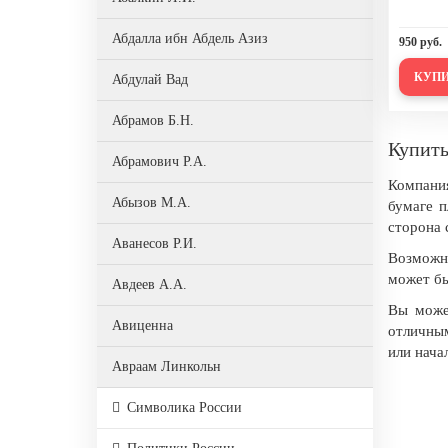
День города Москвы (первая суббота
Абдалла ибн Абдель Азиз
сентября)
950 руб.
День нефтяника (первое воскресенье
КУП
Абдулай Вад
сентября)
Абрамов Б.Н.
8 сентября, День танкиста (второе
воскресенье сентября)
Купить
Абрамович Р.А.
1 октября, Международный день
Компани
пожилых людей
Абызов М.А.
бумаге п
сторона 
5 октября, День учителя
Аванесов Р.И.
Возможно
19 октября, День Отца
может бы
Авдеев А.А.
25 октября, День Таможенника
Вы может
Российской Федерации
Авиценна
отличным
28 октября, День Бабушек и Дедушек
или нача
Авраам Линкольн
Хэллоуин
Адам Смит
Символика России
4 ноября, День народного единства