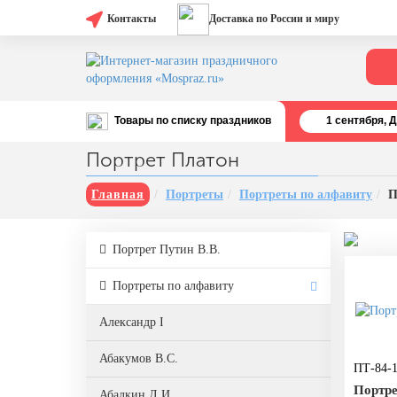
Контакты
Доставка по России и миру
Товары по списку праздников
1 cентября, 
Все праздники
Портрет Платон
День строителя (второе воскресенье
августа)
Главная
Портреты
Портреты по алфавиту
П
12 августа, День ВВС
Портрет Путин В.В.
22 августа, День Государственного
флага РФ
Портреты по алфавиту
День шахтера (последнее
воскресенье августа)
Александр I
1 сентября, День знаний
Абакумов В.С.
ПТ-84-
3 сентября, День солидарности в
борьбе с терроризмом
Портре
Абалкин Л.И.