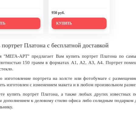
950 руб.
ИТЬ
КУПИТЬ
 портрет Платона с бесплатной доставкой
я "МЕГА-АРТ" предлагает Вам купить портрет Платона по самы
лотностью 150 грамм в форматах А1, А2, А3, А4. Портрет поме
стекло.
 изготовление портрета на холсте или фотобумаге с размещени
ть изготовлен с изменением макета и в любом произвольном разм
е купить портрет Платона, а также любых других известных по
 дополнением к деловому стилю офиса либо солидным подарком дл
льнику.