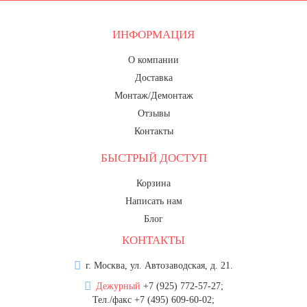
20 декабря, День работника органов
безопасности
ИНФОРМАЦИЯ
Новогоднее оформление
О компании
Рождество Христово
Доставка
19 января, Крещение Господне
Монтаж/Демонтаж
22 января, День дедушки
Отзывы
Контакты
25 января, Татьянин день
БЫСТРЫЙ ДОСТУП
14 февраля, День Святого
Валентина
Корзина
15 февраля, День памяти о
Написать нам
россиянах...
Блог
Масленица
КОНТАКТЫ
23 февраля, День защитника
Отечества
г. Москва, ул. Автозаводская, д. 21.
Дежурный
+7 (925) 772-57-27;
1 марта, День Бабушек
Тел./факс +7 (495) 609-60-02;