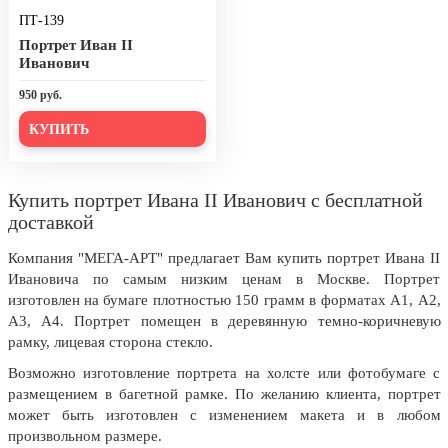
ПТ-139
День города Москвы (первая суббота
сентября)
Портрет Иван II
Иванович
День нефтяника (первое воскресенье
сентября)
950 руб.
8 сентября, День танкиста (второе
КУПИТЬ
воскресенье сентября)
1 октября, Международный день
пожилых людей
Купить портрет Ивана II Иванович с бесплатной
доставкой
5 октября, День учителя
Компания "МЕГА-АРТ" предлагает Вам купить портрет Ивана II
19 октября, День Отца
Ивановича по самым низким ценам в Москве. Портрет
25 октября, День Таможенника
изготовлен на бумаге плотностью 150 грамм в форматах А1, А2,
Российской Федерации
А3, А4. Портрет помещен в деревянную темно-коричневую
рамку, лицевая сторона стекло.
28 октября, День Бабушек и Дедушек
Возможно изготовление портрета на холсте или фотобумаге с
Хэллоуин
размещением в багетной рамке. По желанию клиента, портрет
может быть изготовлен с изменением макета и в любом
4 ноября, День народного единства
произвольном размере.