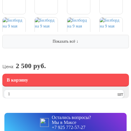
7 ноября, День проведения военного
парада на Красной площади
7 ноября, День Октябрьской
революции
10 ноября, День сотрудника органов
внутренних дел РФ
Показать всё ↓
13 ноября, День Войск РХБЗ
19 ноября, День Ракетных Войск и
Артиллерии
2 500 руб.
Цена:
День матери (последнее воскресенье
ноября)
В корзину
5 декабря, День начала
контрнаступления советских войск
шт
9 декабря, Международный день
борьбы с коррупцией
9 декабря, День Героев Отечества
Остались вопросы?
Мы в Максе
12 декабря, День конституции РФ
+7 925 772-57-27