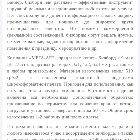
8 марта, Международный женский
Баннер, билборд или растяжка – эффективный инструмент
день
наружной рекламы для продвижения любого товара, услуги.
Нет способа лучше донести информацию о важных акциях,
27 марта, День театра
преимуществах или новинках до широкого круга
1 апреля, День смеха
потенциальных клиентов. Но помимо коммерческой
(рекламной) составляющей, билборды могут решать другие,
Апрель, Месячник по
не менее важные, задачи: поздравление коллег, оформление
благоустройству
помещения к празднику, мероприятию и др.
День геолога (первое воскресенье
Компания «МЕГА-АРТ» предлагает купить Билборд к 9 мая
апреля)
ББ-27 в стандартных размерах 3х1; 4х2; 6х3 метра, а так же
Светлая Пасха
в любом произвольном. Материал изготовления винил 510
гр/м2, с нанесением красителей средствами
12 апреля, День космонавтики
широкоформатной печати. Пригоден для использования, как
на улице, так и внутри помещения. В стоимость изделия
18 апреля, Дни исторического и
включена вся необходимая дополнительная обработка:
культурного наследия
проклеивание по периметру для усиления края от ветро-
1 мая, праздник Весны и Труда
нагрузки и установка люверсов с шагом 50 см. Общий срок
изготовления 1-2 рабочих дня после оплаты.
6 мая, День герба и флага города
Москвы
По желанию клиента мы можем изменить макет, размер
любого имеющегося у нас в ассортименте билборда, а также
9 мая, День Победы
выполнить печать на виниле плотностью 440 или 360 грамм.