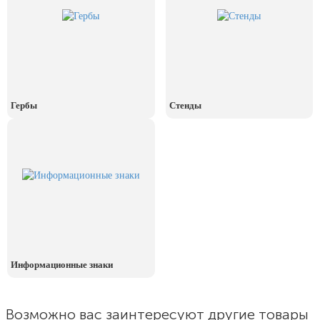
День рыбака (второе воскресенье
июля)
День ВМФ (последнее воскресенье
июля)
28 июля, День Крещения Руси
2 августа, День ВДВ
Гербы
Стенды
Информационные знаки
Возможно вас заинтересуют другие товары