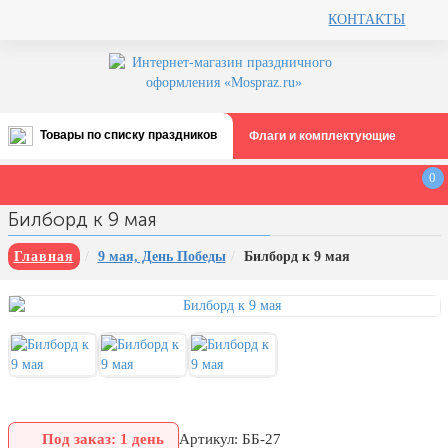
КОНТАКТЫ
Товары по списку праздников
Флаги и комплектующие
Все праздники
0
День строителя (второе воскресенье
Билборд к 9 мая
августа)
12 августа, День ВВС
Главная
9 мая, День Победы
Билборд к 9 мая
22 августа, День Государственного
флага РФ
День шахтера (последнее
воскресенье августа)
1 сентября, День знаний
3 сентября, День солидарности в
борьбе с терроризмом
Под заказ: 1 день
Артикул: ББ-27