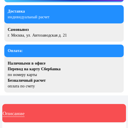
20 декабря, День работника органов
безопасности
Доставка
индивидуальный расчет
Новогоднее оформление
Рождество Христово
Самовывоз
г. Москва, ул. Автозаводская д. 21
19 января, Крещение Господне
22 января, День дедушки
Оплата:
25 января, Татьянин день
Наличными в офисе
14 февраля, День Святого
Перевод на карту Сбербанка
Валентина
по номеру карты
Безналичный расчет
15 февраля, День памяти о
россиянах...
оплата по счету
Масленица
23 февраля, День защитника
Отечества
Описание
1 марта, День Бабушек