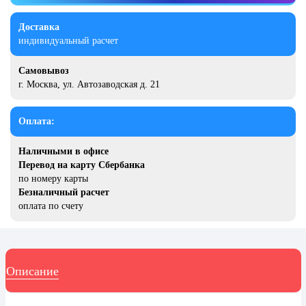
20 декабря, День работника органов
безопасности
Доставка
индивидуальный расчет
Новогоднее оформление
Рождество Христово
Самовывоз
г. Москва, ул. Автозаводская д. 21
19 января, Крещение Господне
22 января, День дедушки
Оплата:
25 января, Татьянин день
Наличными в офисе
14 февраля, День Святого
Перевод на карту Сбербанка
Валентина
по номеру карты
Безналичный расчет
15 февраля, День памяти о
россиянах...
оплата по счету
Масленица
23 февраля, День защитника
Отечества
Описание
1 марта, День Бабушек