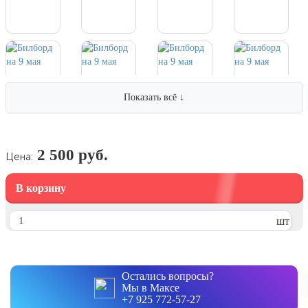
7 ноября, День проведения военного
парада на Красной площади
7 ноября, День Октябрьской
революции
10 ноября, День сотрудника органов
внутренних дел РФ
Показать всё ↓
13 ноября, День Войск РХБЗ
19 ноября, День Ракетных Войск и
Артиллерии
2 500 руб.
Цена:
День матери (последнее воскресенье
ноября)
В корзину
5 декабря, День начала
контрнаступления советских войск
шт
9 декабря, Международный день
борьбы с коррупцией
9 декабря, День Героев Отечества
Остались вопросы?
Мы в Максе
12 декабря, День конституции РФ
+7 925 772-57-27