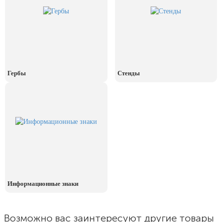
День рыбака (второе воскресенье
июля)
День ВМФ (последнее воскресенье
июля)
28 июля, День Крещения Руси
2 августа, День ВДВ
Гербы
Стенды
Информационные знаки
Возможно вас заинтересуют другие товары