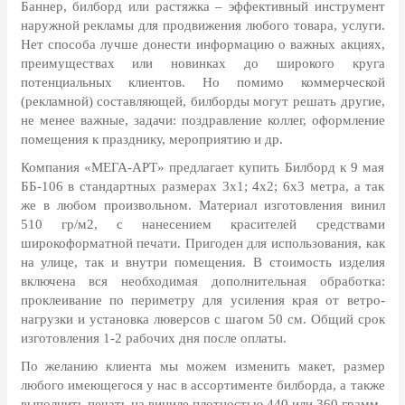
8 марта, Международный женский
Баннер, билборд или растяжка – эффективный инструмент
день
наружной рекламы для продвижения любого товара, услуги.
Нет способа лучше донести информацию о важных акциях,
27 марта, День театра
преимуществах или новинках до широкого круга
1 апреля, День смеха
потенциальных клиентов. Но помимо коммерческой
(рекламной) составляющей, билборды могут решать другие,
Апрель, Месячник по
не менее важные, задачи: поздравление коллег, оформление
благоустройству
помещения к празднику, мероприятию и др.
День геолога (первое воскресенье
Компания «МЕГА-АРТ» предлагает купить Билборд к 9 мая
апреля)
ББ-106 в стандартных размерах 3х1; 4х2; 6х3 метра, а так
Светлая Пасха
же в любом произвольном. Материал изготовления винил
510 гр/м2, с нанесением красителей средствами
12 апреля, День космонавтики
широкоформатной печати. Пригоден для использования, как
на улице, так и внутри помещения. В стоимость изделия
18 апреля, Дни исторического и
включена вся необходимая дополнительная обработка:
культурного наследия
проклеивание по периметру для усиления края от ветро-
1 мая, праздник Весны и Труда
нагрузки и установка люверсов с шагом 50 см. Общий срок
изготовления 1-2 рабочих дня после оплаты.
6 мая, День герба и флага города
Москвы
По желанию клиента мы можем изменить макет, размер
любого имеющегося у нас в ассортименте билборда, а также
9 мая, День Победы
выполнить печать на виниле плотностью 440 или 360 грамм.