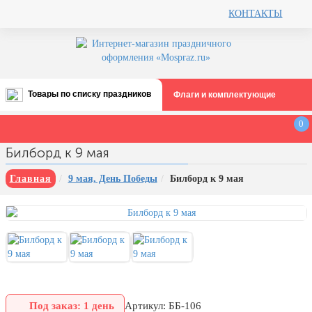
КОНТАКТЫ
Товары по списку праздников
Флаги и комплектующие
Все праздники
0
День строителя (второе воскресенье
Билборд к 9 мая
августа)
12 августа, День ВВС
Главная
9 мая, День Победы
Билборд к 9 мая
22 августа, День Государственного
флага РФ
День шахтера (последнее
воскресенье августа)
1 сентября, День знаний
3 сентября, День солидарности в
борьбе с терроризмом
Под заказ: 1 день
Артикул: ББ-106