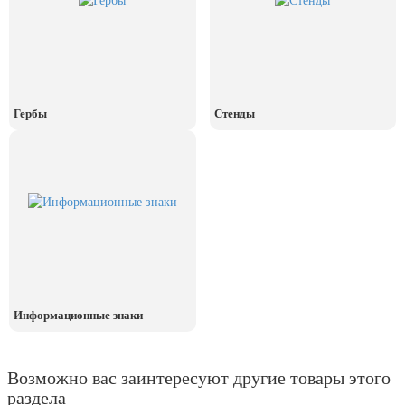
День рыбака (второе воскресенье
июля)
День ВМФ (последнее воскресенье
июля)
28 июля, День Крещения Руси
Гербы
Стенды
2 августа, День ВДВ
Информационные знаки
Возможно вас заинтересуют другие товары этого
раздела