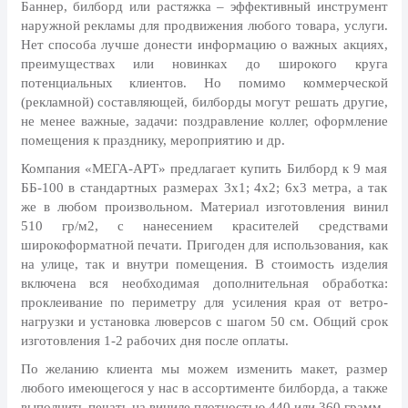
8 марта, Международный женский
Баннер, билборд или растяжка – эффективный инструмент
день
наружной рекламы для продвижения любого товара, услуги.
Нет способа лучше донести информацию о важных акциях,
27 марта, День театра
преимуществах или новинках до широкого круга
1 апреля, День смеха
потенциальных клиентов. Но помимо коммерческой
(рекламной) составляющей, билборды могут решать другие,
Апрель, Месячник по
не менее важные, задачи: поздравление коллег, оформление
благоустройству
помещения к празднику, мероприятию и др.
День геолога (первое воскресенье
Компания «МЕГА-АРТ» предлагает купить Билборд к 9 мая
апреля)
ББ-100 в стандартных размерах 3х1; 4х2; 6х3 метра, а так
Светлая Пасха
же в любом произвольном. Материал изготовления винил
510 гр/м2, с нанесением красителей средствами
12 апреля, День космонавтики
широкоформатной печати. Пригоден для использования, как
на улице, так и внутри помещения. В стоимость изделия
18 апреля, Дни исторического и
включена вся необходимая дополнительная обработка:
культурного наследия
проклеивание по периметру для усиления края от ветро-
1 мая, праздник Весны и Труда
нагрузки и установка люверсов с шагом 50 см. Общий срок
изготовления 1-2 рабочих дня после оплаты.
6 мая, День герба и флага города
Москвы
По желанию клиента мы можем изменить макет, размер
любого имеющегося у нас в ассортименте билборда, а также
9 мая, День Победы
выполнить печать на виниле плотностью 440 или 360 грамм.