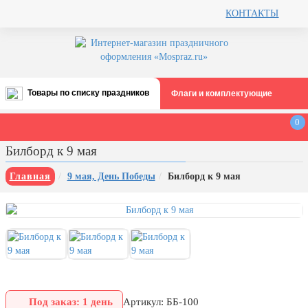
КОНТАКТЫ
Товары по списку праздников
Флаги и комплектующие
Все праздники
0
День строителя (второе воскресенье
Билборд к 9 мая
августа)
12 августа, День ВВС
Главная
9 мая, День Победы
Билборд к 9 мая
22 августа, День Государственного
флага РФ
День шахтера (последнее
воскресенье августа)
1 сентября, День знаний
3 сентября, День солидарности в
борьбе с терроризмом
Под заказ: 1 день
Артикул: ББ-100