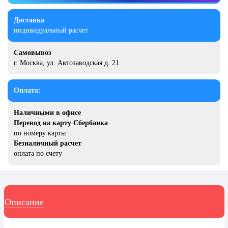
20 декабря, День работника органов
безопасности
Доставка
индивидуальный расчет
Новогоднее оформление
Рождество Христово
Самовывоз
г. Москва, ул. Автозаводская д. 21
19 января, Крещение Господне
22 января, День дедушки
Оплата:
25 января, Татьянин день
Наличными в офисе
14 февраля, День Святого
Перевод на карту Сбербанка
Валентина
по номеру карты
Безналичный расчет
15 февраля, День памяти о
россиянах...
оплата по счету
Масленица
23 февраля, День защитника
Отечества
Описание
1 марта, День Бабушек