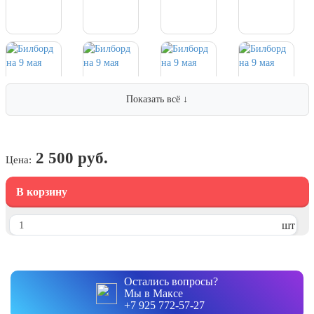
7 ноября, День проведения военного
парада на Красной площади
7 ноября, День Октябрьской
революции
10 ноября, День сотрудника органов
внутренних дел РФ
Показать всё ↓
13 ноября, День Войск РХБЗ
19 ноября, День Ракетных Войск и
Артиллерии
2 500 руб.
Цена:
День матери (последнее воскресенье
ноября)
В корзину
5 декабря, День начала
контрнаступления советских войск
шт
9 декабря, Международный день
борьбы с коррупцией
9 декабря, День Героев Отечества
Остались вопросы?
Мы в Максе
12 декабря, День конституции РФ
+7 925 772-57-27