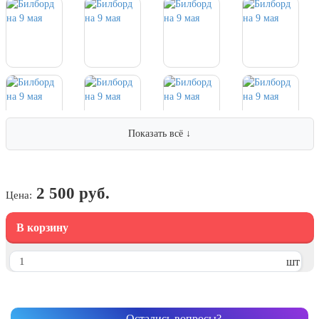
7 ноября, День проведения военного
парада на Красной площади
7 ноября, День Октябрьской
революции
10 ноября, День сотрудника органов
внутренних дел РФ
13 ноября, День Войск РХБЗ
19 ноября, День Ракетных Войск и
Показать всё ↓
Артиллерии
День матери (последнее воскресенье
ноября)
2 500 руб.
Цена:
5 декабря, День начала
контрнаступления советских войск
В корзину
9 декабря, Международный день
борьбы с коррупцией
шт
9 декабря, День Героев Отечества
12 декабря, День конституции РФ
Остались вопросы?