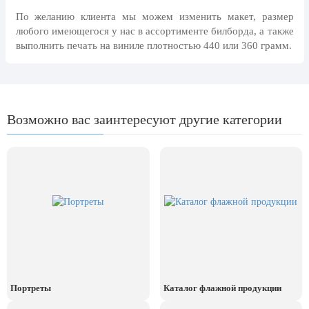
24 мая, День славянской
По желанию клиента мы можем изменить макет, размер
письменности и культуры
любого имеющегося у нас в ассортименте билборда, а также
выполнить печать на виниле плотностью 440 или 360 грамм.
28 мая, День пограничника
1 июня, День защиты детей
8 июня, День социального работника
Возможно вас заинтересуют другие категории
12 июня, День России
День медицинского работника
(третье воскресенье июня)
22 июня, День памяти и скорби
Выпускной для школ и ВУЗов
29 июня, День партизан и
подпольщиков
3 июля, День ГАИ (ГИБДД)
8 июля, День Семьи Любви и
Портреты
Каталог флажной продукции
Верности