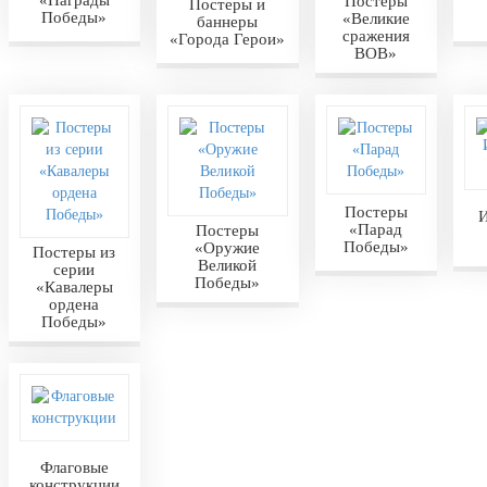
«Награды
Постеры
Постеры и
Победы»
«Великие
баннеры
сражения
«Города Герои»
ВОВ»
Постеры
И
«Парад
Постеры
Победы»
«Оружие
Постеры из
Великой
серии
Победы»
«Кавалеры
ордена
Победы»
Флаговые
конструкции