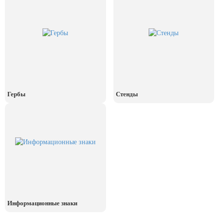
День рыбака (второе воскресенье
июля)
День ВМФ (последнее воскресенье
июля)
28 июля, День Крещения Руси
2 августа, День ВДВ
Гербы
Стенды
Информационные знаки