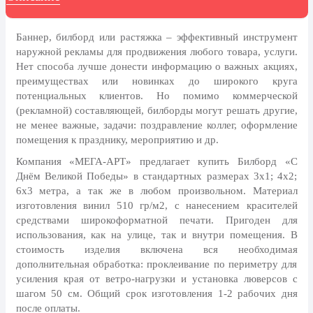
8 марта, Международный женский
день
Баннер, билборд или растяжка – эффективный инструмент
27 марта, День театра
наружной рекламы для продвижения любого товара, услуги.
1 апреля, День смеха
Нет способа лучше донести информацию о важных акциях,
преимуществах или новинках до широкого круга
Апрель, Месячник по
потенциальных клиентов. Но помимо коммерческой
благоустройству
(рекламной) составляющей, билборды могут решать другие,
День геолога (первое воскресенье
не менее важные, задачи: поздравление коллег, оформление
апреля)
помещения к празднику, мероприятию и др.
Светлая Пасха
Компания «МЕГА-АРТ» предлагает купить Билборд «С
Днём Великой Победы» в стандартных размерах 3х1; 4х2;
12 апреля, День космонавтики
6х3 метра, а так же в любом произвольном. Материал
изготовления винил 510 гр/м2, с нанесением красителей
18 апреля, Дни исторического и
культурного наследия
средствами широкоформатной печати. Пригоден для
использования, как на улице, так и внутри помещения. В
1 мая, праздник Весны и Труда
стоимость изделия включена вся необходимая
дополнительная обработка: проклеивание по периметру для
6 мая, День герба и флага города
Москвы
усиления края от ветро-нагрузки и установка люверсов с
шагом 50 см. Общий срок изготовления 1-2 рабочих дня
9 мая, День Победы
после оплаты.