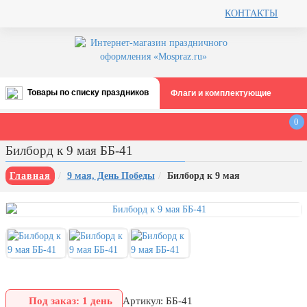
КОНТАКТЫ
Товары по списку праздников
Флаги и комплектующие
Все праздники
0
День строителя (второе воскресенье
Билборд к 9 мая ББ-41
августа)
12 августа, День ВВС
Главная
9 мая, День Победы
Билборд к 9 мая
22 августа, День Государственного
флага РФ
День шахтера (последнее
воскресенье августа)
1 сентября, День знаний
3 сентября, День солидарности в
борьбе с терроризмом
Под заказ: 1 день
Артикул: ББ-41