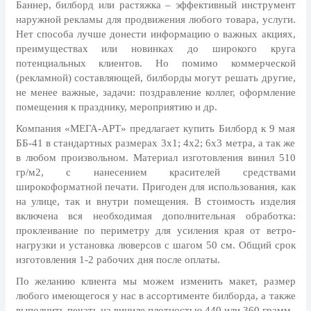
8 марта, Международный женский
Баннер, билборд или растяжка – эффективный инструмент
день
наружной рекламы для продвижения любого товара, услуги.
Нет способа лучше донести информацию о важных акциях,
27 марта, День театра
преимуществах или новинках до широкого круга
1 апреля, День смеха
потенциальных клиентов. Но помимо коммерческой
(рекламной) составляющей, билборды могут решать другие,
Апрель, Месячник по
не менее важные, задачи: поздравление коллег, оформление
благоустройству
помещения к празднику, мероприятию и др.
День геолога (первое воскресенье
Компания «МЕГА-АРТ» предлагает купить Билборд к 9 мая
апреля)
ББ-41 в стандартных размерах 3х1; 4х2; 6х3 метра, а так же
Светлая Пасха
в любом произвольном. Материал изготовления винил 510
гр/м2, с нанесением красителей средствами
12 апреля, День космонавтики
широкоформатной печати. Пригоден для использования, как
на улице, так и внутри помещения. В стоимость изделия
18 апреля, Дни исторического и
включена вся необходимая дополнительная обработка:
культурного наследия
проклеивание по периметру для усиления края от ветро-
1 мая, праздник Весны и Труда
нагрузки и установка люверсов с шагом 50 см. Общий срок
изготовления 1-2 рабочих дня после оплаты.
6 мая, День герба и флага города
Москвы
По желанию клиента мы можем изменить макет, размер
любого имеющегося у нас в ассортименте билборда, а также
9 мая, День Победы
выполнить печать на виниле плотностью 440 или 360 грамм.