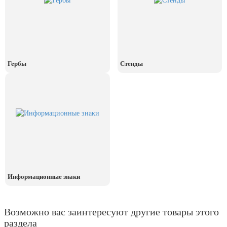
День рыбака (второе воскресенье
июля)
День ВМФ (последнее воскресенье
июля)
28 июля, День Крещения Руси
Гербы
Стенды
2 августа, День ВДВ
Информационные знаки
Возможно вас заинтересуют другие товары этого
раздела