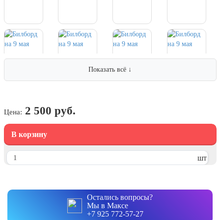
7 ноября, День проведения военного
парада на Красной площади
7 ноября, День Октябрьской
революции
10 ноября, День сотрудника органов
внутренних дел РФ
Показать всё ↓
13 ноября, День Войск РХБЗ
19 ноября, День Ракетных Войск и
Артиллерии
2 500 руб.
Цена:
День матери (последнее воскресенье
ноября)
В корзину
5 декабря, День начала
контрнаступления советских войск
шт
9 декабря, Международный день
борьбы с коррупцией
9 декабря, День Героев Отечества
Остались вопросы?
Мы в Максе
12 декабря, День конституции РФ
+7 925 772-57-27