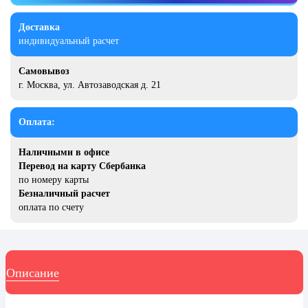
20 декабря, День работника органов
безопасности
Доставка
индивидуальный расчет
Новогоднее оформление
Рождество Христово
Самовывоз
г. Москва, ул. Автозаводская д. 21
19 января, Крещение Господне
22 января, День дедушки
Оплата:
25 января, Татьянин день
Наличными в офисе
14 февраля, День Святого
Перевод на карту Сбербанка
Валентина
по номеру карты
Безналичный расчет
15 февраля, День памяти о
россиянах...
оплата по счету
Масленица
23 февраля, День защитника
Отечества
Описание
1 марта, День Бабушек