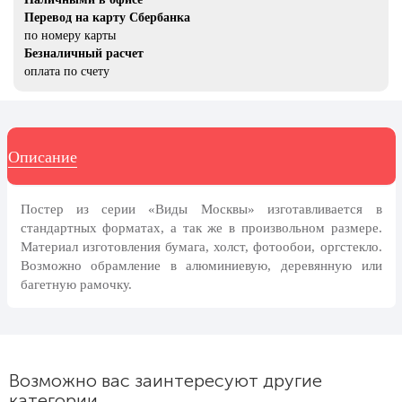
8 марта, Международный женский
Перевод на карту Сбербанка
день
по номеру карты
27 марта, День театра
Безналичный расчет
оплата по счету
1 апреля, День смеха
Апрель, Месячник по
благоустройству
Описание
День геолога (первое воскресенье
апреля)
Светлая Пасха
Постер из серии «Виды Москвы» изготавливается в
стандартных форматах, а так же в произвольном размере.
12 апреля, День космонавтики
Материал изготовления бумага, холст, фотообои, оргстекло.
18 апреля, Дни исторического и
Возможно обрамление в алюминиевую, деревянную или
культурного наследия
багетную рамочку.
1 мая, праздник Весны и Труда
6 мая, День герба и флага города
Москвы
Возможно вас заинтересуют другие
9 мая, День Победы
категории