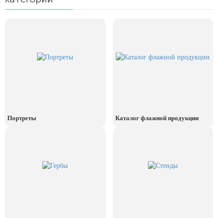
24 мая, День славянской
письменности и культуры
28 мая, День пограничника
1 июня, День защиты детей
8 июня, День социального работника
12 июня, День России
День медицинского работника
(третье воскресенье июня)
Портреты
Каталог флажной продукции
22 июня, День памяти и скорби
Выпускной для школ и ВУЗов
29 июня, День партизан и
подпольщиков
3 июля, День ГАИ (ГИБДД)
8 июля, День Семьи Любви и
Верности