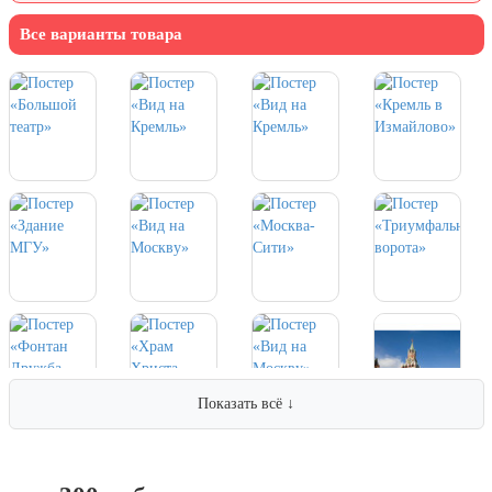
7 ноября, День проведения военного
парада на Красной площади
Все варианты товара
7 ноября, День Октябрьской
революции
10 ноября, День сотрудника органов
внутренних дел РФ
13 ноября, День Войск РХБЗ
19 ноября, День Ракетных Войск и
Артиллерии
День матери (последнее воскресенье
ноября)
5 декабря, День начала
контрнаступления советских войск
9 декабря, Международный день
борьбы с коррупцией
Показать всё ↓
9 декабря, День Героев Отечества
12 декабря, День конституции РФ