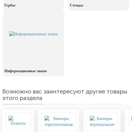
День рыбака (второе воскресенье
Гербы
Стенды
июля)
День ВМФ (последнее воскресенье
июля)
28 июля, День Крещения Руси
2 августа, День ВДВ
Информационные знаки
Возможно вас заинтересуют другие товары
этого раздела