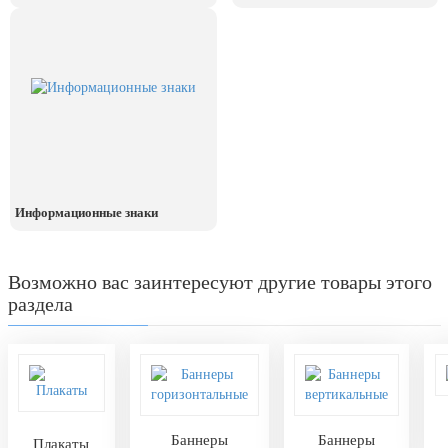
День рыбака (второе воскресенье
июля)
День ВМФ (последнее воскресенье
июля)
28 июля, День Крещения Руси
2 августа, День ВДВ
Информационные знаки
Возможно вас заинтересуют другие товары этого
раздела
Баннеры
Баннеры
Плакаты