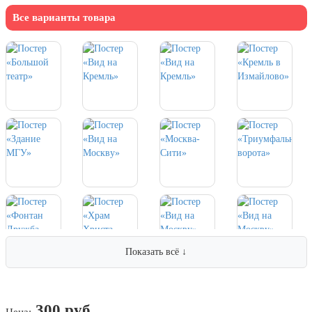
7 ноября, День проведения военного
парада на Красной площади
Все варианты товара
7 ноября, День Октябрьской
революции
10 ноября, День сотрудника органов
внутренних дел РФ
13 ноября, День Войск РХБЗ
19 ноября, День Ракетных Войск и
Артиллерии
День матери (последнее воскресенье
ноября)
5 декабря, День начала
контрнаступления советских войск
9 декабря, Международный день
борьбы с коррупцией
Показать всё ↓
9 декабря, День Героев Отечества
12 декабря, День конституции РФ
300 руб.