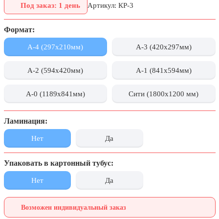
Под заказ: 1 день
Артикул: КР-3
День города Москвы (первая суббота
сентября)
Формат:
День нефтяника (первое воскресенье
сентября)
А-4 (297x210мм)
А-3 (420x297мм)
8 сентября, День танкиста (второе
воскресенье сентября)
А-2 (594x420мм)
А-1 (841x594мм)
1 октября, Международный день
А-0 (1189x841мм)
Сити (1800x1200 мм)
пожилых людей
5 октября, День учителя
Ламинация:
19 октября, День Отца
Нет
Да
25 октября, День Таможенника
Российской Федерации
Упаковать в картонный тубус:
28 октября, День Бабушек и Дедушек
Нет
Да
Хэллоуин
4 ноября, День народного единства
Возможен индивидуальный заказ