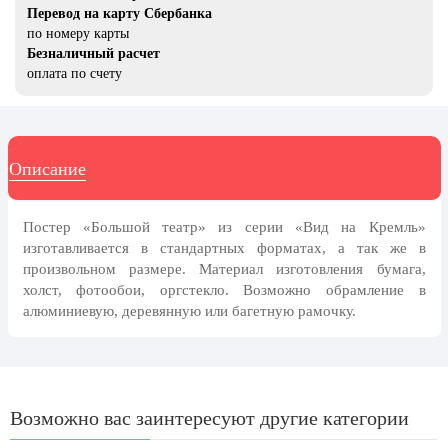
8 марта, Международный женский
Перевод на карту Сбербанка
день
по номеру карты
Безналичный расчет
27 марта, День театра
оплата по счету
1 апреля, День смеха
Апрель, Месячник по
благоустройству
Описание
День геолога (первое воскресенье
апреля)
Светлая Пасха
Постер «Большой театр» из серии «Вид на Кремль»
изготавливается в стандартных форматах, а так же в
12 апреля, День космонавтики
произвольном размере. Материал изготовления бумага,
холст, фотообои, оргстекло. Возможно обрамление в
18 апреля, Дни исторического и
алюминиевую, деревянную или багетную рамочку.
культурного наследия
1 мая, праздник Весны и Труда
6 мая, День герба и флага города
Москвы
Возможно вас заинтересуют другие категории
9 мая, День Победы