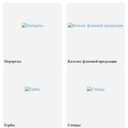
24 мая, День славянской
письменности и культуры
28 мая, День пограничника
1 июня, День защиты детей
8 июня, День социального работника
12 июня, День России
День медицинского работника
Портреты
Каталог флажной продукции
(третье воскресенье июня)
22 июня, День памяти и скорби
Выпускной для школ и ВУЗов
29 июня, День партизан и
подпольщиков
3 июля, День ГАИ (ГИБДД)
8 июля, День Семьи Любви и
Верности
Гербы
Стенды