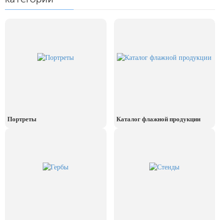
24 мая, День славянской
письменности и культуры
28 мая, День пограничника
1 июня, День защиты детей
8 июня, День социального работника
12 июня, День России
День медицинского работника
(третье воскресенье июня)
Портреты
Каталог флажной продукции
22 июня, День памяти и скорби
Выпускной для школ и ВУЗов
29 июня, День партизан и
подпольщиков
3 июля, День ГАИ (ГИБДД)
8 июля, День Семьи Любви и
Верности