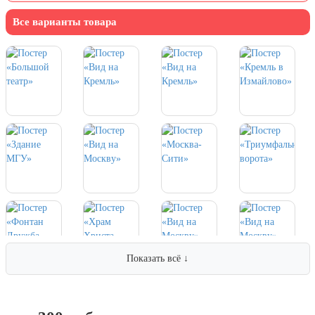
7 ноября, День проведения военного
парада на Красной площади
Все варианты товара
7 ноября, День Октябрьской
революции
10 ноября, День сотрудника органов
внутренних дел РФ
13 ноября, День Войск РХБЗ
19 ноября, День Ракетных Войск и
Артиллерии
День матери (последнее воскресенье
ноября)
5 декабря, День начала
контрнаступления советских войск
9 декабря, Международный день
борьбы с коррупцией
Показать всё ↓
9 декабря, День Героев Отечества
12 декабря, День конституции РФ