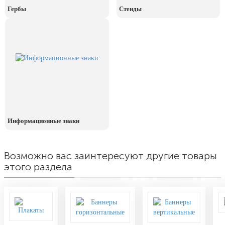
День рыбака (второе воскресенье
Гербы
Стенды
июля)
День ВМФ (последнее воскресенье
июля)
28 июля, День Крещения Руси
2 августа, День ВДВ
Информационные знаки
Возможно вас заинтересуют другие товары
этого раздела