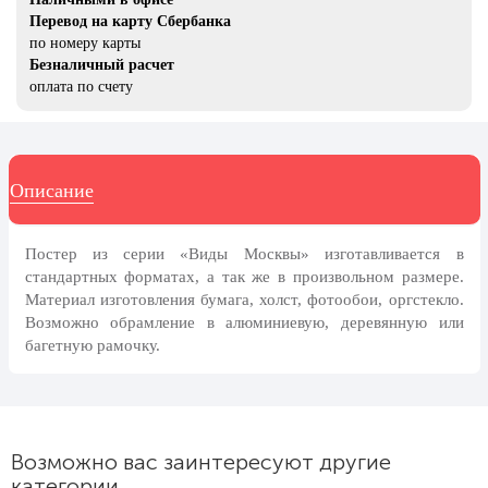
8 марта, Международный женский
Перевод на карту Сбербанка
день
по номеру карты
27 марта, День театра
Безналичный расчет
оплата по счету
1 апреля, День смеха
Апрель, Месячник по
благоустройству
Описание
День геолога (первое воскресенье
апреля)
Светлая Пасха
Постер из серии «Виды Москвы» изготавливается в
стандартных форматах, а так же в произвольном размере.
12 апреля, День космонавтики
Материал изготовления бумага, холст, фотообои, оргстекло.
18 апреля, Дни исторического и
Возможно обрамление в алюминиевую, деревянную или
культурного наследия
багетную рамочку.
1 мая, праздник Весны и Труда
6 мая, День герба и флага города
Москвы
Возможно вас заинтересуют другие
9 мая, День Победы
категории