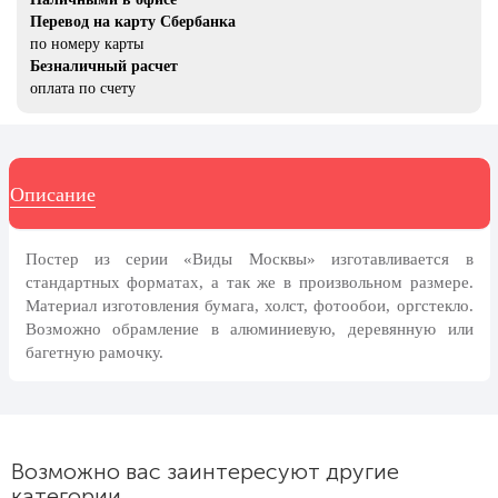
8 марта, Международный женский
Перевод на карту Сбербанка
день
по номеру карты
27 марта, День театра
Безналичный расчет
оплата по счету
1 апреля, День смеха
Апрель, Месячник по
благоустройству
Описание
День геолога (первое воскресенье
апреля)
Светлая Пасха
Постер из серии «Виды Москвы» изготавливается в
стандартных форматах, а так же в произвольном размере.
12 апреля, День космонавтики
Материал изготовления бумага, холст, фотообои, оргстекло.
18 апреля, Дни исторического и
Возможно обрамление в алюминиевую, деревянную или
культурного наследия
багетную рамочку.
1 мая, праздник Весны и Труда
6 мая, День герба и флага города
Москвы
Возможно вас заинтересуют другие
9 мая, День Победы
категории