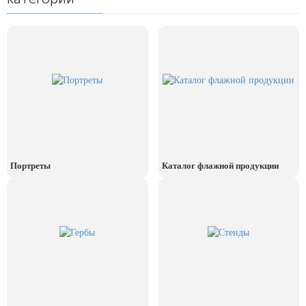
24 мая, День славянской
письменности и культуры
28 мая, День пограничника
1 июня, День защиты детей
8 июня, День социального работника
12 июня, День России
День медицинского работника
(третье воскресенье июня)
Портреты
Каталог флажной продукции
22 июня, День памяти и скорби
Выпускной для школ и ВУЗов
29 июня, День партизан и
подпольщиков
3 июля, День ГАИ (ГИБДД)
8 июля, День Семьи Любви и
Верности