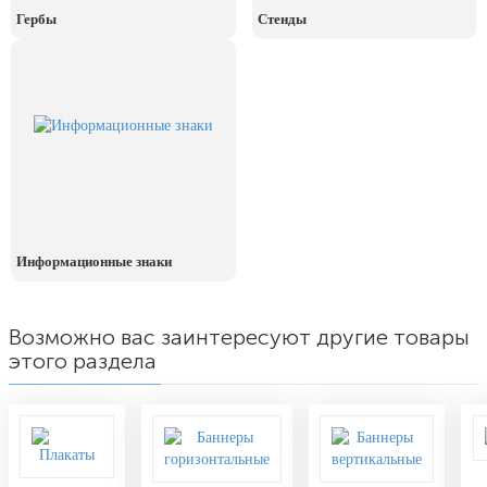
День рыбака (второе воскресенье
Гербы
Стенды
июля)
День ВМФ (последнее воскресенье
июля)
28 июля, День Крещения Руси
2 августа, День ВДВ
Информационные знаки
Возможно вас заинтересуют другие товары
этого раздела