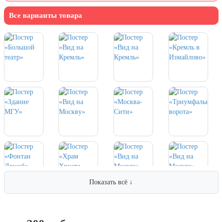
7 ноября, День проведения военного
парада на Красной площади
Все варианты товара
7 ноября, День Октябрьской
революции
10 ноября, День сотрудника органов
внутренних дел РФ
13 ноября, День Войск РХБЗ
19 ноября, День Ракетных Войск и
Артиллерии
День матери (последнее воскресенье
ноября)
5 декабря, День начала
контрнаступления советских войск
9 декабря, Международный день
борьбы с коррупцией
Показать всё ↓
9 декабря, День Героев Отечества
12 декабря, День конституции РФ