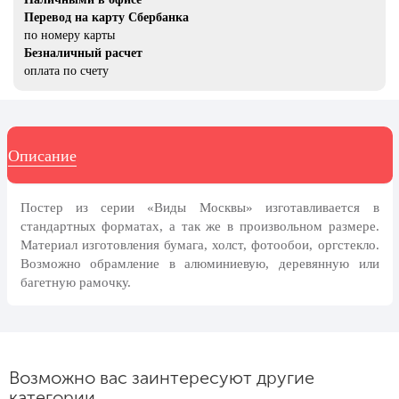
8 марта, Международный женский
Перевод на карту Сбербанка
день
по номеру карты
27 марта, День театра
Безналичный расчет
оплата по счету
1 апреля, День смеха
Апрель, Месячник по
благоустройству
Описание
День геолога (первое воскресенье
апреля)
Светлая Пасха
Постер из серии «Виды Москвы» изготавливается в
стандартных форматах, а так же в произвольном размере.
12 апреля, День космонавтики
Материал изготовления бумага, холст, фотообои, оргстекло.
18 апреля, Дни исторического и
Возможно обрамление в алюминиевую, деревянную или
культурного наследия
багетную рамочку.
1 мая, праздник Весны и Труда
6 мая, День герба и флага города
Москвы
Возможно вас заинтересуют другие
9 мая, День Победы
категории