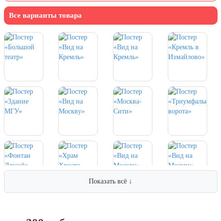
7 ноября, День проведения военного
парада на Красной площади
Все варианты товара
7 ноября, День Октябрьской
революции
10 ноября, День сотрудника органов
внутренних дел РФ
13 ноября, День Войск РХБЗ
19 ноября, День Ракетных Войск и
Артиллерии
День матери (последнее воскресенье
ноября)
5 декабря, День начала
контрнаступления советских войск
9 декабря, Международный день
борьбы с коррупцией
Показать всё ↓
9 декабря, День Героев Отечества
12 декабря, День конституции РФ