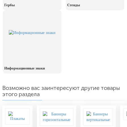
День рыбака (второе воскресенье
Гербы
Стенды
июля)
День ВМФ (последнее воскресенье
июля)
28 июля, День Крещения Руси
2 августа, День ВДВ
Информационные знаки
Возможно вас заинтересуют другие товары
этого раздела