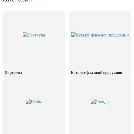
24 мая, День славянской
письменности и культуры
28 мая, День пограничника
1 июня, День защиты детей
8 июня, День социального работника
12 июня, День России
День медицинского работника
(третье воскресенье июня)
Портреты
Каталог флажной продукции
22 июня, День памяти и скорби
Выпускной для школ и ВУЗов
29 июня, День партизан и
подпольщиков
3 июля, День ГАИ (ГИБДД)
8 июля, День Семьи Любви и
Верности