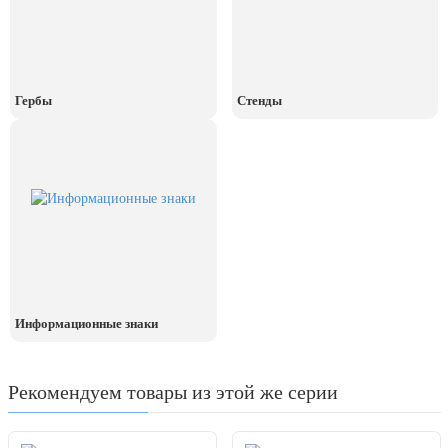
День рыбака (второе воскресенье
июля)
День ВМФ (последнее воскресенье
июля)
Гербы
Стенды
28 июля, День Крещения Руси
2 августа, День ВДВ
Информационные знаки
Рекомендуем товары из этой же серии