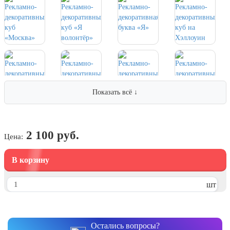
7 ноября, День проведения военного
парада на Красной площади
7 ноября, День Октябрьской
революции
10 ноября, День сотрудника органов
внутренних дел РФ
13 ноября, День Войск РХБЗ
Показать всё ↓
19 ноября, День Ракетных Войск и
Артиллерии
День матери (последнее воскресенье
ноября)
2 100 руб.
Цена:
5 декабря, День начала
контрнаступления советских войск
В корзину
9 декабря, Международный день
борьбы с коррупцией
шт
9 декабря, День Героев Отечества
12 декабря, День конституции РФ
Остались вопросы?