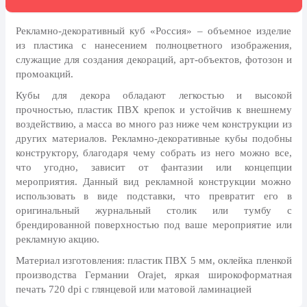
8 марта, Международный женский
день
Рекламно-декоративный куб «Россия» – объемное изделие
27 марта, День театра
из пластика с нанесением полноцветного изображения,
служащие для создания декораций, арт-объектов, фотозон и
1 апреля, День смеха
промоакций.
Апрель, Месячник по
Кубы для декора обладают легкостью и высокой
благоустройству
прочностью, пластик ПВХ крепок и устойчив к внешнему
День геолога (первое воскресенье
воздействию, а масса во много раз ниже чем конструкции из
апреля)
других материалов. Рекламно-декоративные кубы подобны
конструктору, благодаря чему собрать из него можно все,
Светлая Пасха
что угодно, зависит от фантазии или концепции
12 апреля, День космонавтики
мероприятия. Данный вид рекламной конструкции можно
использовать в виде подставки, что превратит его в
18 апреля, Дни исторического и
оригинальный журнальный столик или тумбу с
культурного наследия
брендированной поверхностью под ваше мероприятие или
1 мая, праздник Весны и Труда
рекламную акцию.
6 мая, День герба и флага города
Материал изготовления: пластик ПВХ 5 мм, оклейка пленкой
Москвы
производства Германии Orajet, яркая широкоформатная
печать 720 dpi с глянцевой или матовой ламинацией
9 мая, День Победы