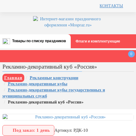
КОНТАКТЫ
Товары по списку праздников
Флаги и комплектующие
Все праздники
0
День строителя (второе воскресенье
Рекламно-декоративный куб «Россия»
августа)
12 августа, День ВВС
Главная
Рекламные конструкции
Рекламно-декоративные кубы
22 августа, День Государственного
Рекламно-декоративные кубы государственных и
флага РФ
муниципальных служб
День шахтера (последнее
Рекламно-декоративный куб «Россия»
воскресенье августа)
1 сентября, День знаний
3 сентября, День солидарности в
Под заказ: 1 день
Артикул: РДК-10
борьбе с терроризмом