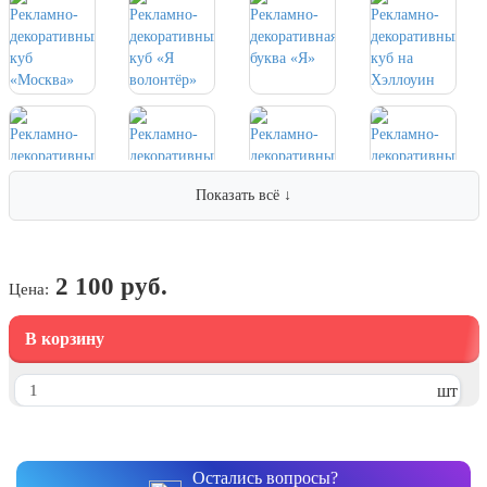
7 ноября, День проведения военного
парада на Красной площади
7 ноября, День Октябрьской
революции
10 ноября, День сотрудника органов
внутренних дел РФ
13 ноября, День Войск РХБЗ
Показать всё ↓
19 ноября, День Ракетных Войск и
Артиллерии
День матери (последнее воскресенье
ноября)
2 100 руб.
Цена:
5 декабря, День начала
контрнаступления советских войск
В корзину
9 декабря, Международный день
борьбы с коррупцией
шт
9 декабря, День Героев Отечества
12 декабря, День конституции РФ
Остались вопросы?