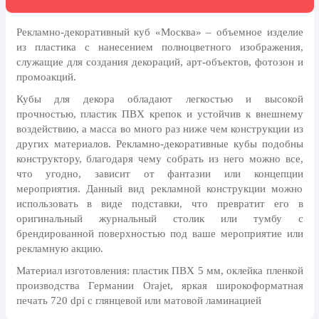
8 марта, Международный женский
день
Рекламно-декоративный куб «Москва» – объемное изделие
27 марта, День театра
из пластика с нанесением полноцветного изображения,
служащие для создания декораций, арт-объектов, фотозон и
1 апреля, День смеха
промоакций.
Апрель, Месячник по
Кубы для декора обладают легкостью и высокой
благоустройству
прочностью, пластик ПВХ крепок и устойчив к внешнему
День геолога (первое воскресенье
воздействию, а масса во много раз ниже чем конструкции из
апреля)
других материалов. Рекламно-декоративные кубы подобны
конструктору, благодаря чему собрать из него можно все,
Светлая Пасха
что угодно, зависит от фантазии или концепции
12 апреля, День космонавтики
мероприятия. Данный вид рекламной конструкции можно
использовать в виде подставки, что превратит его в
18 апреля, Дни исторического и
оригинальный журнальный столик или тумбу с
культурного наследия
брендированной поверхностью под ваше мероприятие или
1 мая, праздник Весны и Труда
рекламную акцию.
6 мая, День герба и флага города
Материал изготовления: пластик ПВХ 5 мм, оклейка пленкой
Москвы
производства Германии Orajet, яркая широкоформатная
печать 720 dpi с глянцевой или матовой ламинацией
9 мая, День Победы