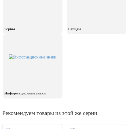
День рыбака (второе воскресенье
июля)
День ВМФ (последнее воскресенье
июля)
Гербы
Стенды
28 июля, День Крещения Руси
2 августа, День ВДВ
Информационные знаки
Рекомендуем товары из этой же серии