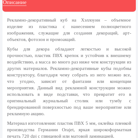
Описание
8 марта, Международный женский
день
27 марта, День театра
Рекламно-декоративный куб на Хэллоуин – объемное
изделие из пластика с нанесением полноцветного
1 апреля, День смеха
изображения, служащие для создания декораций, арт-
Апрель, Месячник по
объектов, фотозон и промоакций.
благоустройству
Кубы для декора обладают легкостью и высокой
День геолога (первое воскресенье
прочностью, пластик ПВХ крепок и устойчив к внешнему
апреля)
воздействию, а масса во много раз ниже чем конструкции из
других материалов. Рекламно-декоративные кубы подобны
Светлая Пасха
конструктору, благодаря чему собрать из него можно все,
12 апреля, День космонавтики
что угодно, зависит от фантазии или концепции
мероприятия. Данный вид рекламной конструкции можно
18 апреля, Дни исторического и
использовать в виде подставки, что превратит его в
культурного наследия
оригинальный журнальный столик или тумбу с
1 мая, праздник Весны и Труда
брендированной поверхностью под ваше мероприятие или
рекламную акцию.
6 мая, День герба и флага города
Москвы
Материал изготовления: пластик ПВХ 5 мм, оклейка пленкой
производства Германии Orajet, яркая широкоформатная
9 мая, День Победы
печать 720 dpi с глянцевой или матовой ламинацией.