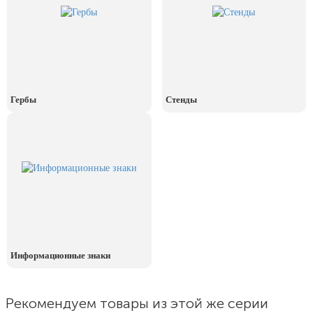
День рыбака (второе воскресенье
июля)
День ВМФ (последнее воскресенье
июля)
28 июля, День Крещения Руси
Гербы
Стенды
2 августа, День ВДВ
Информационные знаки
Рекомендуем товары из этой же серии