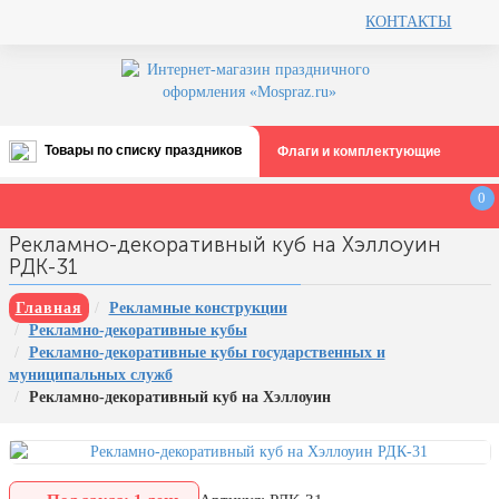
КОНТАКТЫ
Товары по списку праздников
Флаги и комплектующие
Все праздники
0
День строителя (второе воскресенье
Рекламно-декоративный куб на Хэллоуин
августа)
РДК-31
12 августа, День ВВС
Главная
Рекламные конструкции
22 августа, День Государственного
Рекламно-декоративные кубы
флага РФ
Рекламно-декоративные кубы государственных и
День шахтера (последнее
муниципальных служб
воскресенье августа)
Рекламно-декоративный куб на Хэллоуин
1 сентября, День знаний
3 сентября, День солидарности в
борьбе с терроризмом