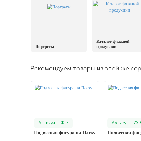
20 декабря, День работника органов
безопасности
Новогоднее оформление
Рождество Христово
19 января, Крещение Господне
Каталог флажной
Портреты
продукции
22 января, День дедушки
25 января, Татьянин день
Рекомендуем товары из этой же се
14 февраля, День Святого Валентина
15 февраля, День памяти о
россиянах...
Масленица
23 февраля, День защитника
Отечества
Артикул: ПФ-7
Артикул: ПФ-
1 марта, День Бабушек
Подвесная фигура на Пасху
Подвесная фиг
8 марта, Международный женский