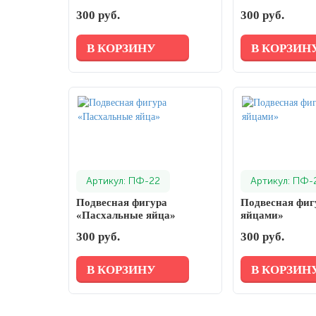
день
300 руб.
300 руб.
27 марта, День театра
В КОРЗИНУ
В КОРЗИН
1 апреля, День смеха
Апрель, Месячник по благоустройству
День геолога (первое воскресенье
апреля)
Светлая Пасха
12 апреля, День космонавтики
Артикул: ПФ-22
Артикул: ПФ-
18 апреля, Дни исторического и
культурного наследия
Подвесная фигура
Подвесная фиг
«Пасхальные яйца»
яйцами»
1 мая, праздник Весны и Труда
300 руб.
300 руб.
6 мая, День герба и флага города
Москвы
В КОРЗИНУ
В КОРЗИН
9 мая, День Победы
24 мая, День славянской