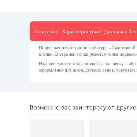
7 ноября, День проведения военного
парада на Красной площади
7 ноября, День Октябрьской
революции
Описание
Характеристики
Доставка
Оп
10 ноября, День сотрудника органов
внутренних дел РФ
13 ноября, День Войск РХБЗ
Подвесная двухсторонняя фигура «Счастливой 
пленки. В верхней точки режется точка подвеск
19 ноября, День Ракетных Войск и
Артиллерии
Изделие может подвешиваться на леску либо
оформления для школ, детских садов, торговых 
День матери (последнее воскресенье
ноября)
5 декабря, День начала
контрнаступления советских войск
9 декабря, Международный день
Возможно вас заинтересуют другие
борьбы с коррупцией
9 декабря, День Героев Отечества
12 декабря, День конституции РФ