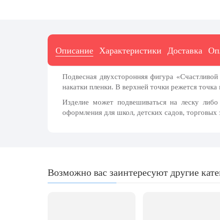
7 ноября, День проведения военного
парада на Красной площади
7 ноября, День Октябрьской
революции
Описание
Характеристики
Доставка
Оп
10 ноября, День сотрудника органов
внутренних дел РФ
13 ноября, День Войск РХБЗ
Подвесная двухсторонняя фигура «Счастливой
накатки пленки. В верхней точки режется точка 
19 ноября, День Ракетных Войск и
Артиллерии
Изделие может подвешиваться на леску либо
оформления для школ, детских садов, торговых 
День матери (последнее воскресенье
ноября)
5 декабря, День начала
контрнаступления советских войск
9 декабря, Международный день
Возможно вас заинтересуют другие кат
борьбы с коррупцией
9 декабря, День Героев Отечества
12 декабря, День конституции РФ