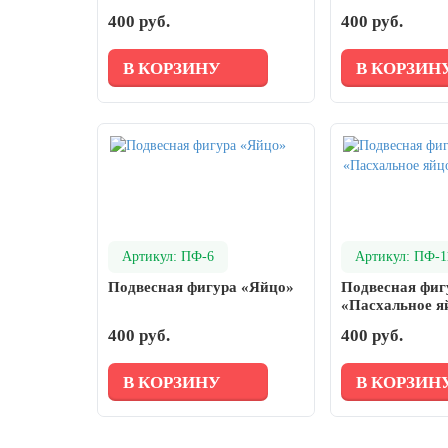
день
400 руб.
400 руб.
27 марта, День театра
В КОРЗИНУ
В КОРЗИН
1 апреля, День смеха
Апрель, Месячник по благоустройству
День геолога (первое воскресенье
апреля)
Светлая Пасха
12 апреля, День космонавтики
Артикул: ПФ-6
Артикул: ПФ-1
18 апреля, Дни исторического и
культурного наследия
Подвесная фигура «Яйцо»
Подвесная фиг
«Пасхальное я
1 мая, праздник Весны и Труда
400 руб.
400 руб.
6 мая, День герба и флага города
Москвы
В КОРЗИНУ
В КОРЗИН
9 мая, День Победы
24 мая, День славянской