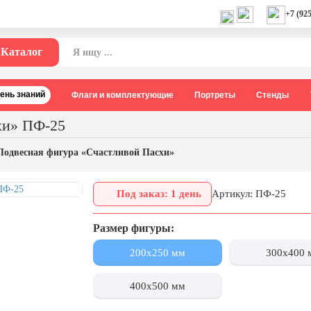
+7 (925
Каталог
День знаний
Флаги и комплектующие
Портреты
Стенды
хи» ПФ-25
Подвесная фигура «Счастливой Пасхи»
Под заказ: 1 день
Артикул: ПФ-25
Размер фигуры:
200x250 мм
300x400 
400x500 мм