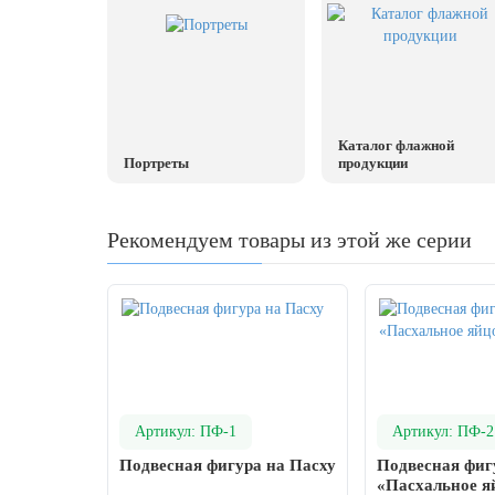
20 декабря, День работника органов
безопасности
Новогоднее оформление
Рождество Христово
19 января, Крещение Господне
Каталог флажной
Портреты
продукции
22 января, День дедушки
25 января, Татьянин день
Рекомендуем товары из этой же серии
14 февраля, День Святого Валентина
15 февраля, День памяти о
россиянах...
Масленица
23 февраля, День защитника
Отечества
Артикул: ПФ-1
Артикул: ПФ-2
1 марта, День Бабушек
Подвесная фигура на Пасху
Подвесная фиг
8 марта, Международный женский
«Пасхальное я