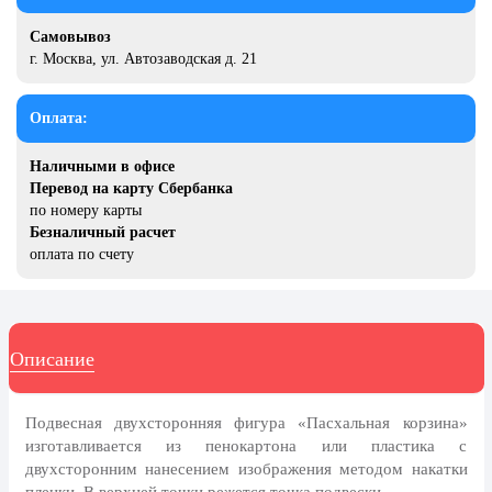
20 декабря, День работника органов
безопасности
Самовывоз
г. Москва, ул. Автозаводская д. 21
Новогоднее оформление
Рождество Христово
Оплата:
19 января, Крещение Господне
Наличными в офисе
22 января, День дедушки
Перевод на карту Сбербанка
по номеру карты
25 января, Татьянин день
Безналичный расчет
оплата по счету
14 февраля, День Святого
Валентина
15 февраля, День памяти о
россиянах...
Описание
Масленица
23 февраля, День защитника
Подвесная двухсторонняя фигура «Пасхальная корзина»
Отечества
изготавливается из пенокартона или пластика с
1 марта, День Бабушек
двухсторонним нанесением изображения методом накатки