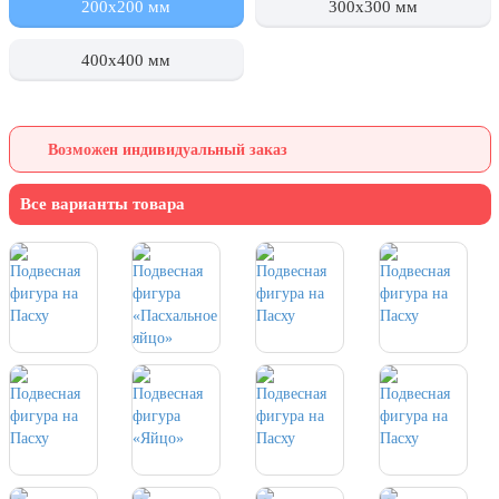
200x200 мм
300x300 мм
День города Москвы (первая суббота
сентября)
400x400 мм
День нефтяника (первое воскресенье
сентября)
8 сентября, День танкиста (второе
Возможен индивидуальный заказ
воскресенье сентября)
1 октября, Международный день
Все варианты товара
пожилых людей
5 октября, День учителя
19 октября, День Отца
25 октября, День Таможенника
Российской Федерации
28 октября, День Бабушек и Дедушек
Хэллоуин
4 ноября, День народного единства