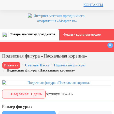
КОНТАКТЫ
Товары по списку праздников
Флаги и комплектующие
Все праздники
0
День строителя (второе воскресенье
Подвесная фигура «Пасхальная корзина»
августа)
12 августа, День ВВС
Главная
Светлая Пасха
Подвесные фигуры
Подвесная фигура «Пасхальная корзина»
22 августа, День Государственного
флага РФ
День шахтера (последнее
воскресенье августа)
Под заказ: 1 день
Артикул: ПФ-16
1 сентября, День знаний
Размер фигуры:
3 сентября, День солидарности в
борьбе с терроризмом