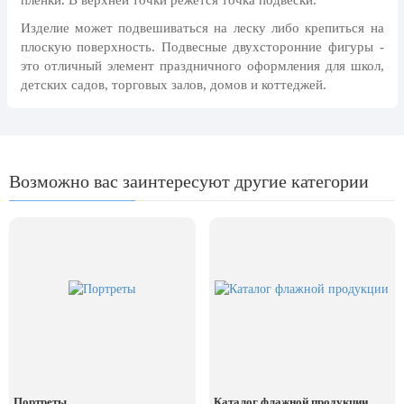
пленки. В верхней точки режется точка подвески.
8 марта, Международный женский
день
Изделие может подвешиваться на леску либо крепиться на
плоскую поверхность. Подвесные двухсторонние фигуры -
27 марта, День театра
это отличный элемент праздничного оформления для школ,
1 апреля, День смеха
детских садов, торговых залов, домов и коттеджей.
Апрель, Месячник по
благоустройству
День геолога (первое воскресенье
апреля)
Возможно вас заинтересуют другие категории
Светлая Пасха
12 апреля, День космонавтики
18 апреля, Дни исторического и
культурного наследия
1 мая, праздник Весны и Труда
6 мая, День герба и флага города
Москвы
9 мая, День Победы
Портреты
Каталог флажной продукции