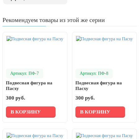
День рыбака (второе воскресенье
июля)
Рекомендуем товары из этой же серии
День ВМФ (последнее воскресенье
июля)
28 июля, День Крещения Руси
2 августа, День ВДВ
Артикул: ПФ-7
Артикул: ПФ-8
Подвесная фигура на
Подвесная фигура на
Пасху
Пасху
300 руб.
300 руб.
В КОРЗИНУ
В КОРЗИНУ