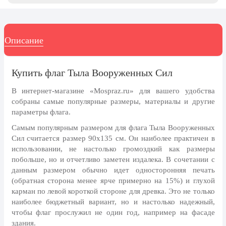
8 марта, Международный женский
день
27 марта, День театра
Описание
1 апреля, День смеха
Апрель, Месячник по
Купить флаг Тыла Вооруженных Сил
благоустройству
День геолога (первое воскресенье
В интернет-магазине «Mospraz.ru» для вашего удобства
апреля)
собраны самые популярные размеры, материалы и другие
параметры флага.
Светлая Пасха
Самым популярным размером для флага Тыла Вооруженных
12 апреля, День космонавтики
Сил считается размер 90x135 см. Он наиболее практичен в
18 апреля, Дни исторического и
использовании, не настолько громоздкий как размеры
культурного наследия
побольше, но и отчетливо заметен издалека. В сочетании с
данным размером обычно идет односторонняя печать
1 мая, праздник Весны и Труда
(обратная сторона менее ярче примерно на 15%) и глухой
карман по левой короткой стороне для древка. Это не только
6 мая, День герба и флага города
Москвы
наиболее бюджетный вариант, но и настолько надежный,
чтобы флаг прослужил не один год, например на фасаде
9 мая, День Победы
здания.