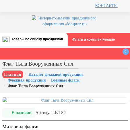
КОНТАКТЫ
Товары по списку праздников
Флаги и комплектующие
Все праздники
0
День строителя (второе воскресенье
Флаг Тыла Вооруженных Сил
августа)
12 августа, День ВВС
Главная
Каталог флажной продукции
Флажная продукция
Военные флаги
22 августа, День Государственного
Флаг Тыла Вооруженных Сил
флага РФ
День шахтера (последнее
воскресенье августа)
1 сентября, День знаний
В наличии
Артикул: ФЛ-82
3 сентября, День солидарности в
Материал флага:
борьбе с терроризмом