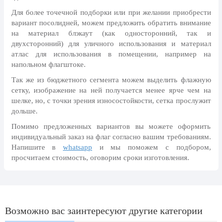
24 мая, День славянской
Для более точечной подборки или при желании приобрести
письменности и культуры
вариант посолидней, можем предложить обратить внимание
на материал блэкаут (как односторонний, так и
28 мая, День пограничника
двухсторонний) для уличного использования и материал
1 июня, День защиты детей
атлас для использования в помещении, например на
напольном флагштоке.
8 июня, День социального работника
Так же из бюджетного сегмента можем выделить флажную
12 июня, День России
сетку, изображение на ней получается менее ярче чем на
шелке, но, с точки зрения износостойкости, сетка прослужит
День медицинского работника
(третье воскресенье июня)
дольше.
22 июня, День памяти и скорби
Помимо предложенных вариантов вы можете оформить
индивидуальный заказ на флаг согласно вашим требованиям.
Выпускной для школ и ВУЗов
Напишите в
whatsapp
и мы поможем с подбором,
просчитаем стоимость, оговорим сроки изготовления.
29 июня, День партизан и
подпольщиков
3 июля, День ГАИ (ГИБДД)
8 июля, День Семьи Любви и
Возможно вас заинтересуют другие категории
Верности