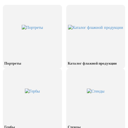
День рыбака (второе воскресенье
июля)
День ВМФ (последнее воскресенье
июля)
28 июля, День Крещения Руси
2 августа, День ВДВ
Портреты
Каталог флажной продукции
Гербы
Стенды