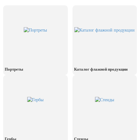
День рыбака (второе воскресенье
июля)
День ВМФ (последнее воскресенье
июля)
28 июля, День Крещения Руси
2 августа, День ВДВ
Портреты
Каталог флажной продукции
Гербы
Стенды