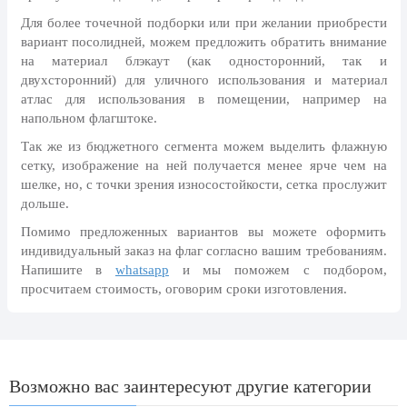
24 мая, День славянской
Для более точечной подборки или при желании приобрести
письменности и культуры
вариант посолидней, можем предложить обратить внимание
на материал блэкаут (как односторонний, так и
28 мая, День пограничника
двухсторонний) для уличного использования и материал
1 июня, День защиты детей
атлас для использования в помещении, например на
напольном флагштоке.
8 июня, День социального работника
Так же из бюджетного сегмента можем выделить флажную
12 июня, День России
сетку, изображение на ней получается менее ярче чем на
шелке, но, с точки зрения износостойкости, сетка прослужит
День медицинского работника
(третье воскресенье июня)
дольше.
22 июня, День памяти и скорби
Помимо предложенных вариантов вы можете оформить
индивидуальный заказ на флаг согласно вашим требованиям.
Выпускной для школ и ВУЗов
Напишите в
whatsapp
и мы поможем с подбором,
просчитаем стоимость, оговорим сроки изготовления.
29 июня, День партизан и
подпольщиков
3 июля, День ГАИ (ГИБДД)
8 июля, День Семьи Любви и
Возможно вас заинтересуют другие категории
Верности