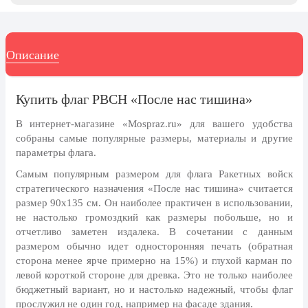
8 марта, Международный женский
день
27 марта, День театра
Описание
1 апреля, День смеха
Апрель, Месячник по
Купить флаг РВСН «После нас тишина»
благоустройству
День геолога (первое воскресенье
В интернет-магазине «Mospraz.ru» для вашего удобства
апреля)
собраны самые популярные размеры, материалы и другие
параметры флага.
Светлая Пасха
Самым популярным размером для флага Ракетных войск
12 апреля, День космонавтики
стратегического назначения «После нас тишина» считается
18 апреля, Дни исторического и
размер 90x135 см. Он наиболее практичен в использовании,
культурного наследия
не настолько громоздкий как размеры побольше, но и
отчетливо заметен издалека. В сочетании с данным
1 мая, праздник Весны и Труда
размером обычно идет односторонняя печать (обратная
сторона менее ярче примерно на 15%) и глухой карман по
6 мая, День герба и флага города
Москвы
левой короткой стороне для древка. Это не только наиболее
бюджетный вариант, но и настолько надежный, чтобы флаг
9 мая, День Победы
прослужил не один год, например на фасаде здания.