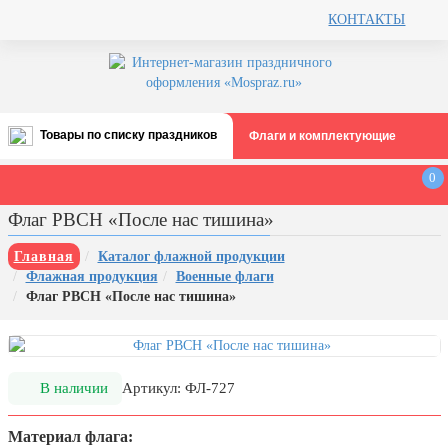
КОНТАКТЫ
Товары по списку праздников
Флаги и комплектующие
Все праздники
0
День строителя (второе воскресенье
Флаг РВСН «После нас тишина»
августа)
12 августа, День ВВС
Главная
Каталог флажной продукции
Флажная продукция
Военные флаги
22 августа, День Государственного
Флаг РВСН «После нас тишина»
флага РФ
День шахтера (последнее
воскресенье августа)
1 сентября, День знаний
В наличии
Артикул: ФЛ-727
3 сентября, День солидарности в
Материал флага:
борьбе с терроризмом