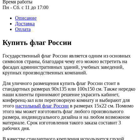
Время работы
1 мая, праздник Весны и Труда
Пн - Сб. с 11 до 17:00
6 мая, День герба и флага города
Москвы
Описание
Доставка
9 мая, День Победы
Оплата
24 мая, День славянской
письменности и культуры
Купить флаг России
28 мая, День пограничника
Государственный флаг России является одним из основных
1 июня, День защиты детей
символов страны, благодаря чему его можно встретить на
фасадах административных зданий, учебных заведений,
8 июня, День социального работника
крупных производственных компаний.
12 июня, День России
Для уличного размещения купить флаг России стоит в
стандартных размерах 90x135 или 100х150 см. Также нередко
День медицинского работника
(третье воскресенье июня)
наши клиенты принимают решение украсить кабинет,
конференц-зал или переговорную комнату и выбирают для
22 июня, День памяти и скорби
этого
настольный флаг России
в размерах 15x22 см. Помимо
этого мы может изготовить флаг любого произвольного
Выпускной для школ и ВУЗов
размера, индивидуального дизайна и на любом возможном
29 июня, День партизан и
материале. Срок изготовления такого заказа составит 3
подпольщиков
рабочих дня.
3 июля, День ГАИ (ГИБДД)
В качестве стандартного крепления используется глухой