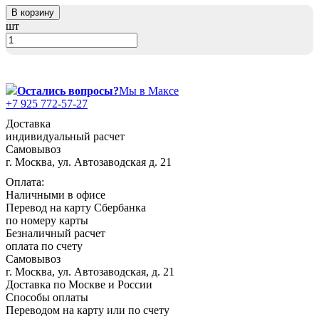
россиянах...
В корзину
шт
Масленица
23 февраля, День защитника
Отечества
1 марта, День Бабушек
Остались вопросы?
Мы в Максе
+7 925 772-57-27
8 марта, Международный женский
день
Доставка
индивидуальный расчет
27 марта, День театра
Самовывоз
г. Москва, ул. Автозаводская д. 21
1 апреля, День смеха
Оплата:
Апрель, Месячник по
Наличными в офисе
благоустройству
Перевод на карту Сбербанка
День геолога (первое воскресенье
по номеру карты
апреля)
Безналичный расчет
оплата по счету
Светлая Пасха
Самовывоз
12 апреля, День космонавтики
г. Москва, ул. Автозаводская, д. 21
Доставка по Москве и России
18 апреля, Дни исторического и
Способы оплаты
культурного наследия
Переводом на карту или по счету