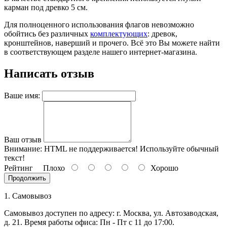
карман под древко 5 см.
8 июля, День Семьи Любви и
Верности
Для полноценного использования флагов невозможно
День рыбака (второе воскресенье
обойтись без различных
комплектующих
: древок,
июля)
кронштейнов, наверший и прочего. Всё это Вы можете найти
в соответствующем разделе нашего интернет-магазина.
День ВМФ (последнее воскресенье
июля)
Написать отзыв
28 июля, День Крещения Руси
2 августа, День ВДВ
Ваше имя:
Ваш отзыв
Внимание:
HTML не поддерживается! Используйте обычный
текст!
Рейтинг
Плохо
Хорошо
Продолжить
1. Самовывоз
Самовывоз доступен по адресу: г. Москва, ул. Автозаводская,
д. 21. Время работы офиса: Пн - Пт с 11 до 17:00.