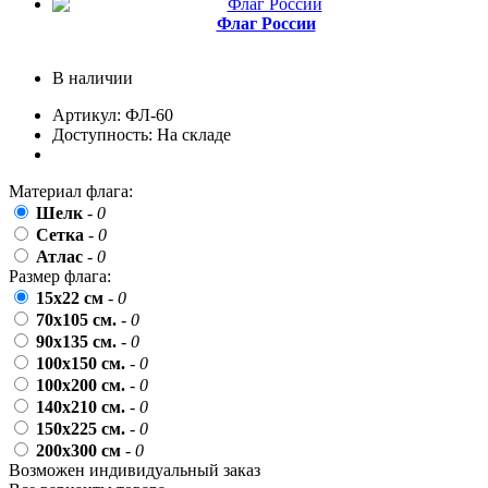
пожилых людей
Флаг России
5 октября, День учителя
В наличии
19 октября, День Отца
Артикул: ФЛ-60
25 октября, День Таможенника
Российской Федерации
Доступность: На складе
28 октября, День Бабушек и Дедушек
Материал флага:
Хэллоуин
Шелк
-
0
4 ноября, День народного единства
Сетка
-
0
Атлас
-
0
7 ноября, День проведения военного
Размер флага:
парада на Красной площади
15x22 см
-
0
7 ноября, День Октябрьской
70x105 см.
-
0
революции
90x135 см.
-
0
100x150 см.
-
0
10 ноября, День сотрудника органов
внутренних дел РФ
100x200 см.
-
0
140x210 см.
-
0
13 ноября, День Войск РХБЗ
150x225 см.
-
0
19 ноября, День Ракетных Войск и
200x300 см
-
0
Артиллерии
Возможен индивидуальный заказ