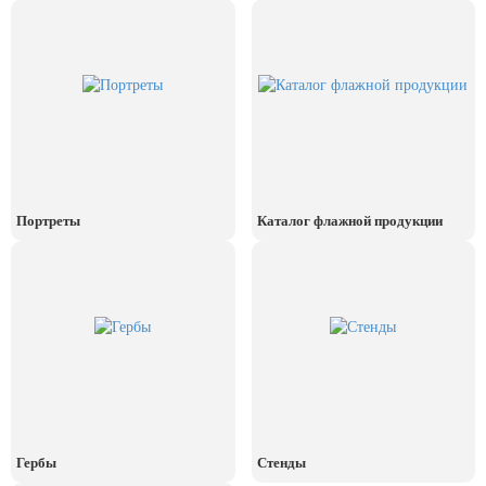
День рыбака (второе воскресенье
июля)
День ВМФ (последнее воскресенье
июля)
28 июля, День Крещения Руси
2 августа, День ВДВ
Портреты
Каталог флажной продукции
Гербы
Стенды