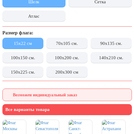
Шелк
Сетка
День города Москвы (первая суббота
сентября)
Атлас
День нефтяника (первое воскресенье
сентября)
Размер флага:
8 сентября, День танкиста (второе
воскресенье сентября)
15x22 см
70x105 см.
90x135 см.
1 октября, Международный день
100x150 см.
100x200 см.
140x210 см.
пожилых людей
5 октября, День учителя
150x225 см.
200x300 см
19 октября, День Отца
25 октября, День Таможенника
Российской Федерации
Возможен индивидуальный заказ
28 октября, День Бабушек и Дедушек
Все варианты товара
Хэллоуин
4 ноября, День народного единства