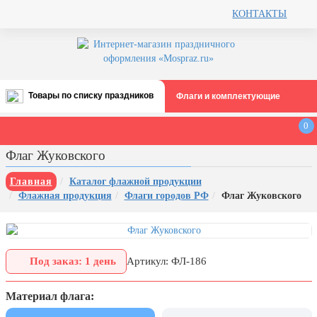
КОНТАКТЫ
Товары по списку праздников
Флаги и комплектующие
Все праздники
0
День строителя (второе воскресенье
Флаг Жуковского
августа)
12 августа, День ВВС
Главная
Каталог флажной продукции
Флажная продукция
Флаги городов РФ
Флаг Жуковского
22 августа, День Государственного
флага РФ
День шахтера (последнее
воскресенье августа)
Под заказ: 1 день
Артикул: ФЛ-186
1 сентября, День знаний
Материал флага:
3 сентября, День солидарности в
борьбе с терроризмом