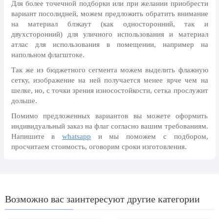
Для более точечной подборки или при желании приобрести
24 мая, День славянской
вариант посолидней, можем предложить обратить внимание
письменности и культуры
на материал блэкаут (как односторонний, так и
28 мая, День пограничника
двухсторонний) для уличного использования и материал
атлас для использования в помещении, например на
1 июня, День защиты детей
напольном флагштоке.
8 июня, День социального работника
Так же из бюджетного сегмента можем выделить флажную
сетку, изображение на ней получается менее ярче чем на
12 июня, День России
шелке, но, с точки зрения износостойкости, сетка прослужит
День медицинского работника
дольше.
(третье воскресенье июня)
Помимо предложенных вариантов вы можете оформить
22 июня, День памяти и скорби
индивидуальный заказ на флаг согласно вашим требованиям.
Напишите в
whatsapp
и мы поможем с подбором,
Выпускной для школ и ВУЗов
просчитаем стоимость, оговорим сроки изготовления.
29 июня, День партизан и
подпольщиков
3 июля, День ГАИ (ГИБДД)
Возможно вас заинтересуют другие категории
8 июля, День Семьи Любви и
Верности