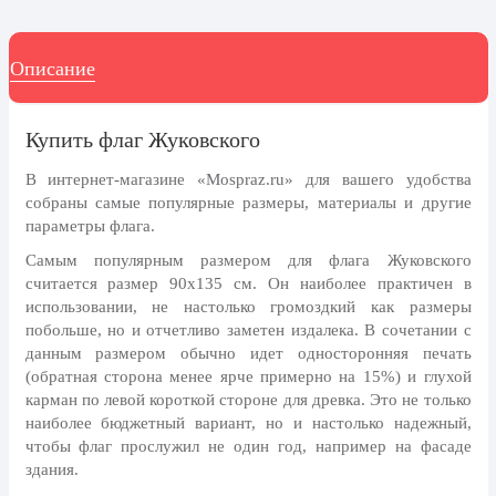
8 марта, Международный женский
день
27 марта, День театра
Описание
1 апреля, День смеха
Купить флаг Жуковского
Апрель, Месячник по
благоустройству
В интернет-магазине «Mospraz.ru» для вашего удобства
День геолога (первое воскресенье
собраны самые популярные размеры, материалы и другие
апреля)
параметры флага.
Светлая Пасха
Самым популярным размером для флага Жуковского
считается размер 90x135 см. Он наиболее практичен в
12 апреля, День космонавтики
использовании, не настолько громоздкий как размеры
18 апреля, Дни исторического и
побольше, но и отчетливо заметен издалека. В сочетании с
культурного наследия
данным размером обычно идет односторонняя печать
(обратная сторона менее ярче примерно на 15%) и глухой
1 мая, праздник Весны и Труда
карман по левой короткой стороне для древка. Это не только
6 мая, День герба и флага города
наиболее бюджетный вариант, но и настолько надежный,
Москвы
чтобы флаг прослужил не один год, например на фасаде
здания.
9 мая, День Победы