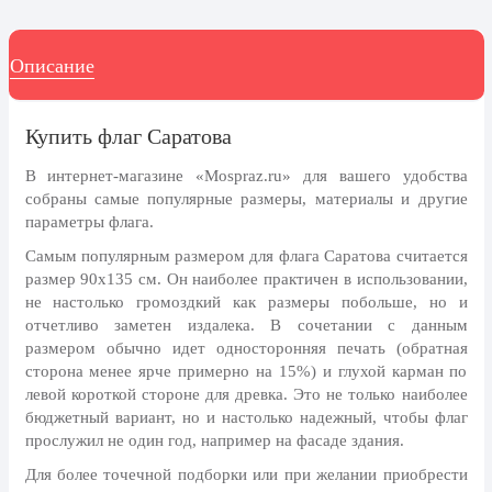
8 марта, Международный женский
день
27 марта, День театра
Описание
1 апреля, День смеха
Купить флаг Саратова
Апрель, Месячник по
благоустройству
В интернет-магазине «Mospraz.ru» для вашего удобства
День геолога (первое воскресенье
собраны самые популярные размеры, материалы и другие
апреля)
параметры флага.
Светлая Пасха
Самым популярным размером для флага Саратова считается
размер 90x135 см. Он наиболее практичен в использовании,
12 апреля, День космонавтики
не настолько громоздкий как размеры побольше, но и
18 апреля, Дни исторического и
отчетливо заметен издалека. В сочетании с данным
культурного наследия
размером обычно идет односторонняя печать (обратная
сторона менее ярче примерно на 15%) и глухой карман по
1 мая, праздник Весны и Труда
левой короткой стороне для древка. Это не только наиболее
6 мая, День герба и флага города
бюджетный вариант, но и настолько надежный, чтобы флаг
Москвы
прослужил не один год, например на фасаде здания.
9 мая, День Победы
Для более точечной подборки или при желании приобрести