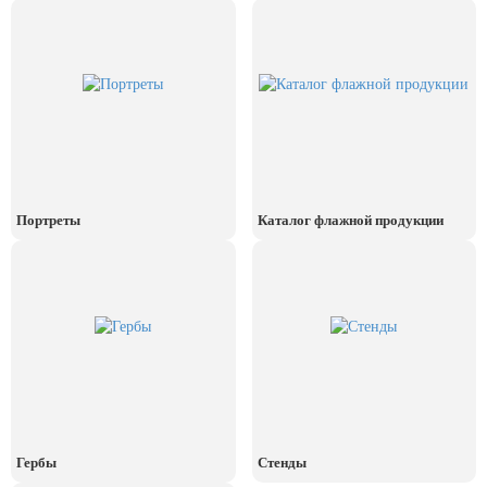
День рыбака (второе воскресенье
июля)
День ВМФ (последнее воскресенье
июля)
28 июля, День Крещения Руси
2 августа, День ВДВ
Портреты
Каталог флажной продукции
Гербы
Стенды