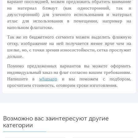
вариант посолидней, можем предложить обратить внимание
24 мая, День славянской
на материал блэкаут (как односторонний, так и
письменности и культуры
двухсторонний) для уличного использования и материал
28 мая, День пограничника
атлас для использования в помещении, например на
напольном флагштоке.
1 июня, День защиты детей
Так же из бюджетного сегмента можем выделить флажную
8 июня, День социального работника
сетку, изображение на ней получается менее ярче чем на
шелке, но, с точки зрения износостойкости, сетка прослужит
12 июня, День России
дольше.
День медицинского работника
Помимо предложенных вариантов вы можете оформить
(третье воскресенье июня)
индивидуальный заказ на флаг согласно вашим требованиям.
22 июня, День памяти и скорби
Напишите в
whatsapp
и мы поможем с подбором,
просчитаем стоимость, оговорим сроки изготовления.
Выпускной для школ и ВУЗов
29 июня, День партизан и
подпольщиков
3 июля, День ГАИ (ГИБДД)
Возможно вас заинтересуют другие
категории
8 июля, День Семьи Любви и
Верности