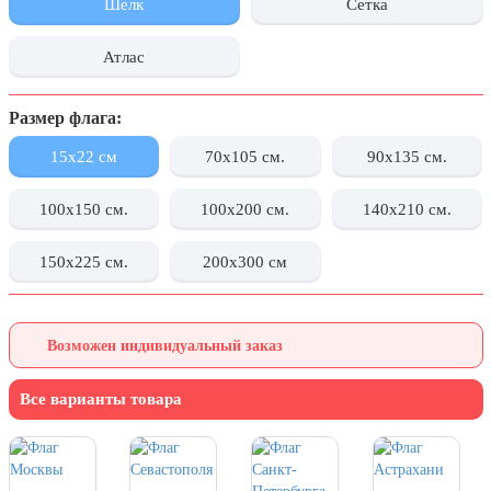
Шелк
Сетка
День города Москвы (первая суббота
сентября)
Атлас
День нефтяника (первое воскресенье
сентября)
Размер флага:
8 сентября, День танкиста (второе
воскресенье сентября)
15x22 см
70x105 см.
90x135 см.
1 октября, Международный день
100x150 см.
100x200 см.
140x210 см.
пожилых людей
5 октября, День учителя
150x225 см.
200x300 см
19 октября, День Отца
25 октября, День Таможенника
Российской Федерации
Возможен индивидуальный заказ
28 октября, День Бабушек и Дедушек
Все варианты товара
Хэллоуин
4 ноября, День народного единства