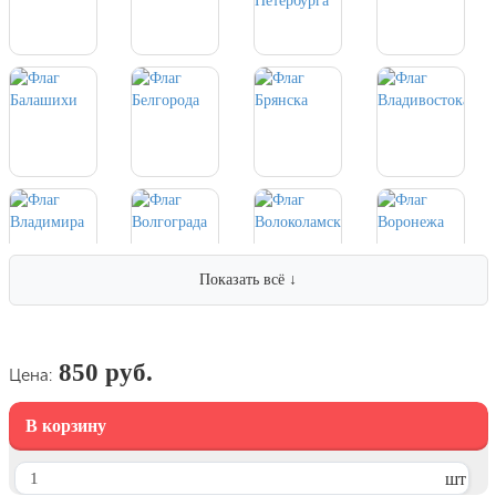
7 ноября, День проведения военного
парада на Красной площади
7 ноября, День Октябрьской
революции
10 ноября, День сотрудника органов
внутренних дел РФ
13 ноября, День Войск РХБЗ
19 ноября, День Ракетных Войск и
Артиллерии
День матери (последнее воскресенье
Показать всё ↓
ноября)
5 декабря, День начала
контрнаступления советских войск
850 руб.
Цена:
9 декабря, Международный день
борьбы с коррупцией
В корзину
9 декабря, День Героев Отечества
12 декабря, День конституции РФ
шт