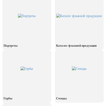
День рыбака (второе воскресенье
июля)
День ВМФ (последнее воскресенье
июля)
28 июля, День Крещения Руси
2 августа, День ВДВ
Портреты
Каталог флажной продукции
Гербы
Стенды