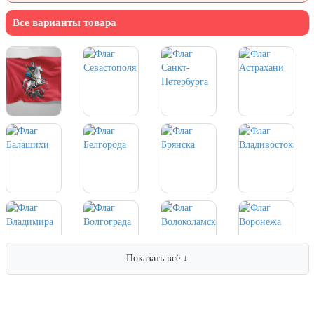
7 ноября, День проведения военного
парада на Красной площади
Все варианты товара
7 ноября, День Октябрьской
революции
10 ноября, День сотрудника органов
внутренних дел РФ
13 ноября, День Войск РХБЗ
19 ноября, День Ракетных Войск и
Артиллерии
День матери (последнее воскресенье
ноября)
5 декабря, День начала
контрнаступления советских войск
9 декабря, Международный день
борьбы с коррупцией
Показать всё ↓
9 декабря, День Героев Отечества
12 декабря, День конституции РФ