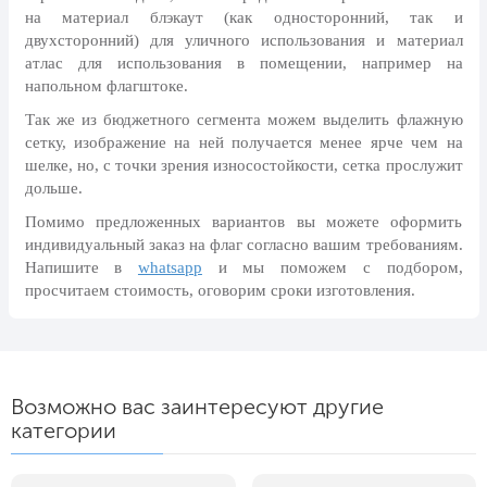
на материал блэкаут (как односторонний, так и
24 мая, День славянской
письменности и культуры
двухсторонний) для уличного использования и материал
атлас для использования в помещении, например на
28 мая, День пограничника
напольном флагштоке.
1 июня, День защиты детей
Так же из бюджетного сегмента можем выделить флажную
сетку, изображение на ней получается менее ярче чем на
8 июня, День социального работника
шелке, но, с точки зрения износостойкости, сетка прослужит
12 июня, День России
дольше.
День медицинского работника
Помимо предложенных вариантов вы можете оформить
(третье воскресенье июня)
индивидуальный заказ на флаг согласно вашим требованиям.
Напишите в
whatsapp
и мы поможем с подбором,
22 июня, День памяти и скорби
просчитаем стоимость, оговорим сроки изготовления.
Выпускной для школ и ВУЗов
29 июня, День партизан и
подпольщиков
Возможно вас заинтересуют другие
3 июля, День ГАИ (ГИБДД)
категории
8 июля, День Семьи Любви и
Верности