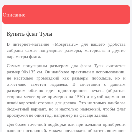
8 марта, Международный женский
день
Описание
27 марта, День театра
1 апреля, День смеха
Купить флаг Тулы
Апрель, Месячник по
благоустройству
В интернет-магазине «Mospraz.ru» для вашего удобства
собраны самые популярные размеры, материалы и другие
День геолога (первое воскресенье
параметры флага.
апреля)
Самым популярным размером для флага Тулы считается
Светлая Пасха
размер 90x135 см. Он наиболее практичен в использовании,
12 апреля, День космонавтики
не настолько громоздкий как размеры побольше, но и
отчетливо заметен издалека. В сочетании с данным
18 апреля, Дни исторического и
размером обычно идет односторонняя печать (обратная
культурного наследия
сторона менее ярче примерно на 15%) и глухой карман по
1 мая, праздник Весны и Труда
левой короткой стороне для древка. Это не только наиболее
бюджетный вариант, но и настолько надежный, чтобы флаг
6 мая, День герба и флага города
прослужил не один год, например на фасаде здания.
Москвы
Для более точечной подборки или при желании приобрести
9 мая, День Победы
вариант посолидней, можем предложить обратить внимание