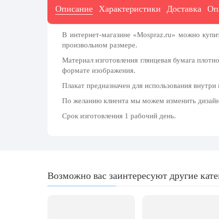
20 декабря, День работника органов
Описание
Характеристики
Доставка
Оп
безопасности
Новогоднее оформление
В интернет-магазине «Mospraz.ru» можно купи
произвольном размере.
Рождество Христово
Материал изготовления глянцевая бумага плотн
19 января, Крещение Господне
формате изображения.
22 января, День дедушки
Плакат предназначен для использования внутри
25 января, Татьянин день
По желанию клиента мы можем изменить дизайн, 
14 февраля, День Святого Валентина
Срок изготовления 1 рабочий день.
15 февраля, День памяти о
россиянах...
Масленица
23 февраля, День защитника
Возможно вас заинтересуют другие кат
Отечества
1 марта, День Бабушек
8 марта, Международный женский