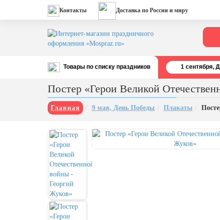
Контакты
Доставка по России и миру
Товары по списку праздников
1 cентября, 
Все праздники
Постер «Герои Великой Отечествен
День строителя (второе воскресенье
августа)
Главная
9 мая, День Победы
Плакаты
Посте
12 августа, День ВВС
22 августа, День Государственного
флага РФ
День шахтера (последнее
воскресенье августа)
1 сентября, День знаний
3 сентября, День солидарности в
борьбе с терроризмом