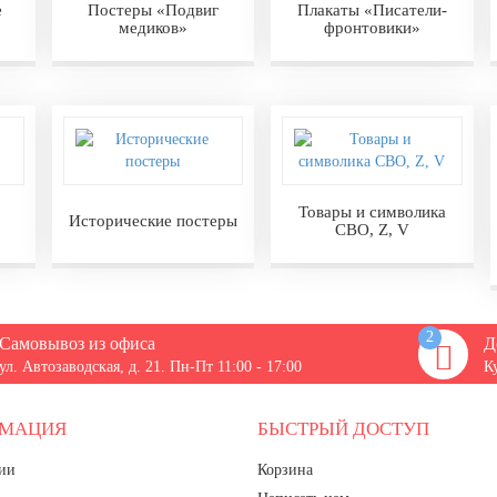
е
Постеры «Подвиг
Плакаты «Писатели-
медиков»
фронтовики»
Товары и символика
Исторические постеры
СВО, Z, V
2
Самовывоз из офиса
Д
ул. Автозаводская, д. 21. Пн-Пт 11:00 - 17:00
К
РМАЦИЯ
БЫСТРЫЙ ДОСТУП
ии
Корзина