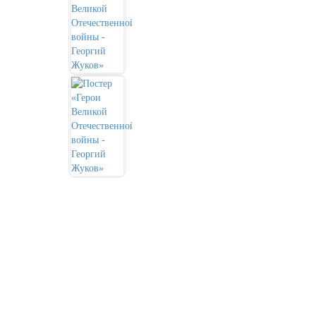
День города Москвы (первая суббота
сентября)
День нефтяника (первое воскресенье
сентября)
8 сентября, День танкиста (второе
воскресенье сентября)
1 октября, Международный день
пожилых людей
5 октября, День учителя
19 октября, День Отца
25 октября, День Таможенника
Российской Федерации
28 октября, День Бабушек и Дедушек
Хэллоуин
4 ноября, День народного единства