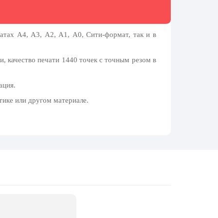
тах А4, А3, А2, А1, А0, Сити-формат, так и в
, качество печати 1440 точек с точным резом в
ация.
тике или другом материале.