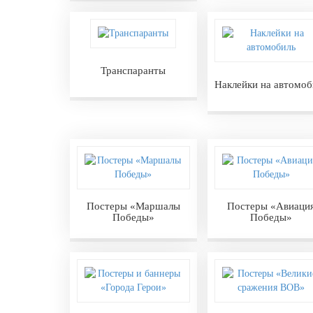
День ВМФ (последнее воскресенье
июля)
28 июля, День Крещения Руси
Транспаранты
2 августа, День ВДВ
Наклейки на автомоб
Постеры «Маршалы
Постеры «Авиаци
Победы»
Победы»