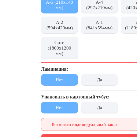
А-5 (210х148
А-4
мм)
(297x210мм)
(420
А-2
А-1
(594x420мм)
(841x594мм)
(1189
Сити
(1800x1200
мм)
Ламинация:
Нет
Да
Упаковать в картонный тубус:
Нет
Да
Возможен индивидуальный заказ